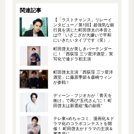
関連記事
【「ラストチャンス」リレーイ
ンタビュー／第1回】超強気な銀
行員を演じた町田啓太の本音と
は!?「いざこざが大嫌いで平和
にいきたいタイプです（笑）」
町田啓太が美しきバーテンダー
に！「西荻窪 三ツ星洋酒堂」実
写化で連ドラ初主演
町田啓太主演「西荻窪 三ツ星洋
酒堂」に藤原季節＆森崎ウィン
が参戦！
ディーン・フジオカが「青天を
衝け」で再び“五代さん”に！ 町
田啓太は新選組“鬼の副長”
テレ東×めちゃコミ、漫画化＆ド
ラマ化のコラボコンテストを開
催！ 町田啓太がドラマの主演＆
審査員に