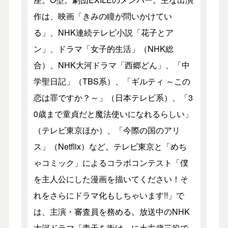
作は、映画「きみの瞳が問いかけてい
る」、NHK連続テレビ小説「花子とア
ン」、ドラマ「女子的生活」（NHK総
合）、NHK大河ドラマ「西郷どん」、「中
学聖日記」（TBS系）、「ギルティ ～この
恋は罪ですか？～」（日本テレビ系）、「3
0歳まで童貞だと魔法使いになれるらしい」
（テレビ東京ほか）、「今際の国のアリ
ス」（Netflix）など。テレビ東京と「めち
ゃコミック」によるコラボコンテスト「僕
を主人公にした漫画を描いてください！そ
れをさらにドラマ化もしちゃいます!!」で
は、主演・審査員を務める。放送中のNHK
大河ドラマ「青天を衝け」に土方歳三役で