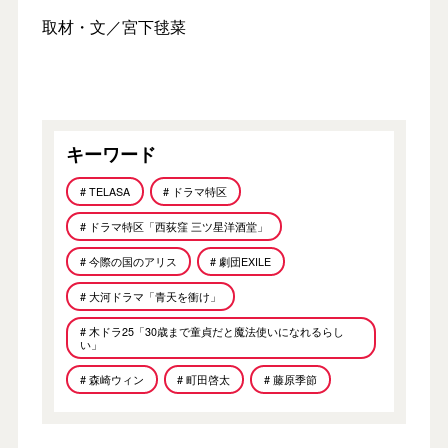
取材・文／宮下毬菜
キーワード
# TELASA
# ドラマ特区
# ドラマ特区「西荻窪 三ツ星洋酒堂」
# 今際の国のアリス
# 劇団EXILE
# 大河ドラマ「青天を衝け」
# 木ドラ25「30歳まで童貞だと魔法使いになれるらし
い」
# 森崎ウィン
# 町田啓太
# 藤原季節