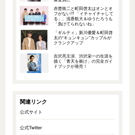
赤楚衛二と町田啓太はオンとオ
フがない!? 「イチャイチャして
る」。浅香航大＆ゆうたろうも
「負けてられないね」
「ギルティ」新川優愛＆町田啓
太の“キュンキュン”カップルが
クランクアップ
吉沢亮主演、渋沢栄一の生涯を
描く「青天を衝け」の完全ガイ
ドブックが発売！
関連リンク
公式サイト
公式Twitter