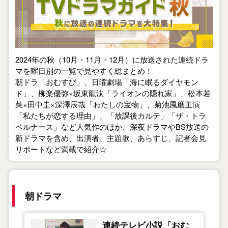
2024年の秋（10月・11月・12月）に放送された連続ドラ
マを曜日別の一覧で見やすく総まとめ！
朝ドラ「おむすび」、日曜劇場「海に眠るダイヤモン
ド」、柳楽優弥×坂東龍汰「ライオンの隠れ家」、松本若
菜×田中圭×深澤辰哉「わたしの宝物」、菊池風磨主演
「私たちが恋する理由」、「放課後カルテ」「ザ・トラ
ベルナース」など人気作のほか、深夜ドラマやBS放送の
新ドラマを含め、出演者、主題歌、あらすじ、記者会見
リポートなど満載で紹介☆
朝ドラマ
連続テレビ小説「おむ