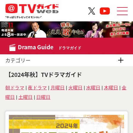
Drama Guide
ドラマガイド
カテゴリー
【2024年秋】TVドラマガイド
朝ドラマ
|
夜ドラマ
|
月曜日
|
火曜日
|
水曜日
|
木曜日
|
金
曜日
|
土曜日
|
日曜日