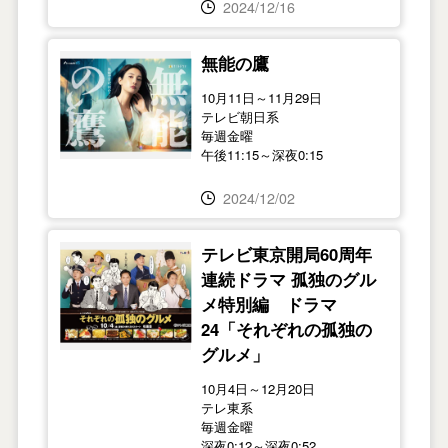
2024/12/16
無能の鷹
10月11日～11月29日
テレビ朝日系
毎週金曜
午後11:15～深夜0:15
2024/12/02
テレビ東京開局60周年
連続ドラマ 孤独のグル
メ特別編 ドラマ
24「それぞれの孤独の
グルメ」
10月4日～12月20日
テレ東系
毎週金曜
深夜0:12～深夜0:52