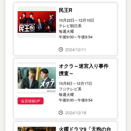
民王R
10月22日～12月10日
テレビ朝日系
毎週火曜
午後9:00～午後9:54
2024/12/11
オクラ～迷宮入り事件
捜査～
10月8日～12月17日
フジテレビ系
毎週火曜
午後9:00～午後9:54
会見情報UP
2024/12/18
火曜ドラマ9「天狗の台