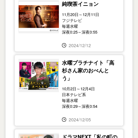
純喫茶イニョン
11月20日～12月11日
フジテレビ
毎週水曜
深夜0:25～深夜0:55
2024/12/12
水曜プラチナイト「高
杉さん家のおべんと
う」
10月2日～12月4日
日本テレビ系
毎週水曜
深夜0:29～深夜0:54
2024/12/05
ドラマNEXT「私の町の