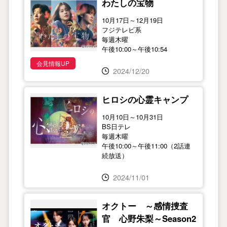
わたしの宝物
10月17日～12月19日
フジテレビ系
毎週木曜
午後10:00～午後10:54
会見情報UP
2024/12/20
ヒロシの心霊キャンプ
10月10日～10月31日
BS日テレ
毎週木曜
午後10:00～午後11:00（2話連
続放送）
2024/11/01
オクトー ～感情捜査
官 心野朱梨～Season2