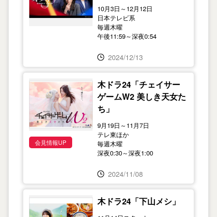
10月3日～12月12日
日本テレビ系
毎週木曜
午後11:59～深夜0:54
2024/12/13
木ドラ24「チェイサー
ゲームW2 美しき天女た
ち」
9月19日～11月7日
テレ東ほか
会見情報UP
毎週木曜
深夜0:30～深夜1:00
2024/11/08
木ドラ24「下山メシ」