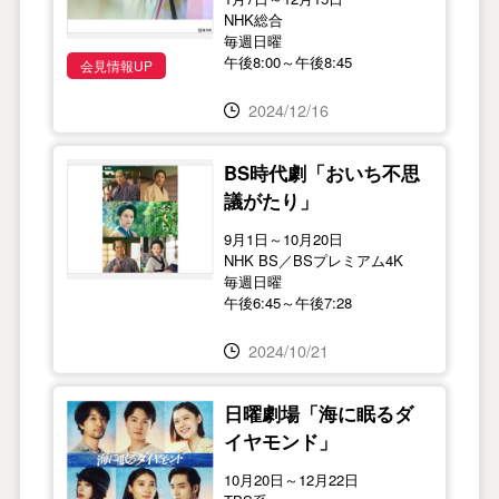
NHK総合
毎週日曜
午後8:00～午後8:45
会見情報UP
2024/12/16
BS時代劇「おいち不思
議がたり」
9月1日～10月20日
NHK BS／BSプレミアム4K
毎週日曜
午後6:45～午後7:28
2024/10/21
日曜劇場「海に眠るダ
イヤモンド」
10月20日～12月22日