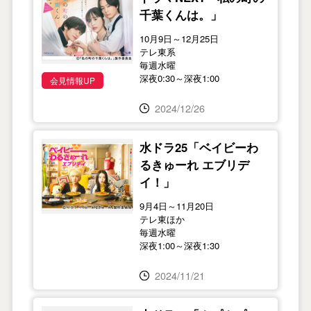
千葉くんは。」
10月9日～12月25日
テレ東系
毎週水曜
深夜0:30～深夜1:00
会見情報UP
2024/12/26
水ドラ25「ベイビーわ
るきゅーれ エブリデ
イ！」
9月4日～11月20日
テレ東ほか
毎週水曜
深夜1:00～深夜1:30
2024/11/21