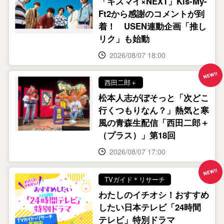
「キスマイ×NEXT」Kis-My-
Ft2から感謝のコメントが到
着！ USEN連動企画「推し
リク」も始動
2026/08/07 18:00
西田二郎＋
松本人志がぼそっと「次どこ
行くつもりなん？」熱気と寒
風の青森生配信「西田二郎＋
（プラス）」第18回
2026/08/07 17:00
TVガイド＊リサーチ
わたしのイチオシ！おすすめ
したい日本テレビ「24時間
テレビ」特別ドラマ