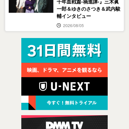
千年血戦篇-禍進譚-』三木眞
一郎＆ゆきのさつき＆武内駿
輔インタビュー
2026/08/05