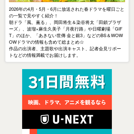
2026年の4月・5月・6月に放送された春ドラマを曜日ごと
の一覧で見やすく紹介！
朝ドラ「風、薫る」、岡田将生＆染谷将太「田鎖ブラザ
ーズ」、波瑠×麻生久美子「月夜行路」や日曜劇場「GIF
T」のほか、「あきない世傳 金と銀3」などのBS＆WOW
OWドラマの情報も含めて総まとめ☆
作品の出演者、主題歌や出演キャスト、記者会見リポー
トなどの情報満載でお届けします。