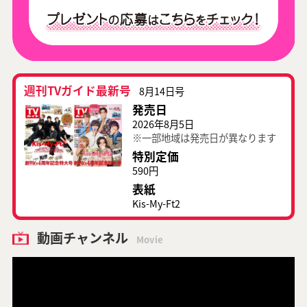
週刊TVガイド最新号
8月14日号
発売日
2026年8月5日
※一部地域は発売日が異なります
特別定価
590円
表紙
Kis-My-Ft2
動画チャンネル
Movie