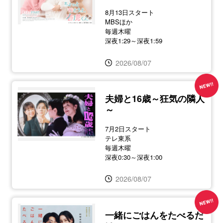
8月13日スタート
MBSほか
毎週木曜
深夜1:29～深夜1:59
2026/08/07
夫婦と16歳～狂気の隣人
～
7月2日スタート
テレ東系
毎週木曜
深夜0:30～深夜1:00
2026/08/07
一緒にごはんをたべるだ