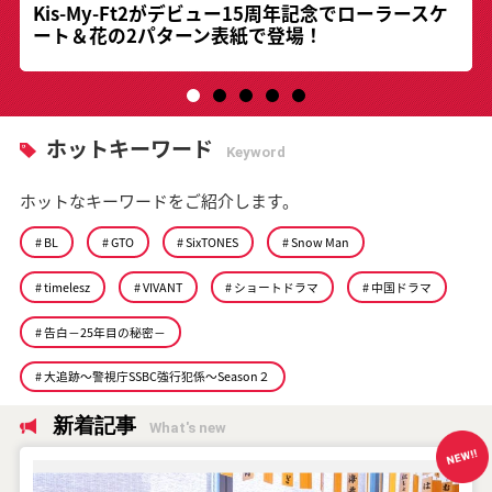
Kis-My-Ft2がデビュー15周年記念でローラースケ
ラウール＆深澤辰哉が「アナザースカイ」へ パ
ート＆花の2パターン表紙で登場！
リと武蔵小山で見つめる現在地
ホットキーワード
Keyword
ホットなキーワードをご紹介します。
# BL
# GTO
# SixTONES
# Snow Man
# timelesz
# VIVANT
# ショートドラマ
# 中国ドラマ
# 告白－25年目の秘密－
# 大追跡～警視庁SSBC強行犯係～Season２
新着記事
What's new