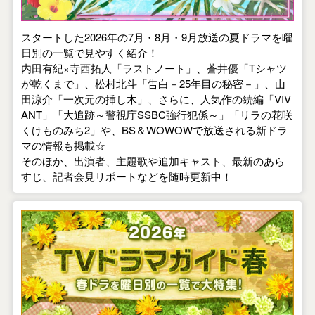
スタートした2026年の7月・8月・9月放送の夏ドラマを曜
日別の一覧で見やすく紹介！
内田有紀×寺西拓人「ラストノート」、蒼井優「Tシャツ
が乾くまで」、松村北斗「告白－25年目の秘密－」、山
田涼介「一次元の挿し木」、さらに、人気作の続編「VIV
ANT」「大追跡～警視庁SSBC強行犯係～」「リラの花咲
くけものみち2」や、BS＆WOWOWで放送される新ドラ
マの情報も掲載☆
そのほか、出演者、主題歌や追加キャスト、最新のあら
すじ、記者会見リポートなどを随時更新中！
【2026年春】TVドラマガイド