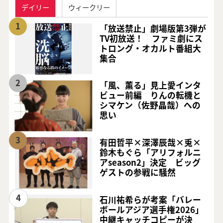
デイリー
ウィークリー
1
「放送禁止」劇場版第3弾が
TV初放送！ ファミ劇にス
トロング・オカルト番組大
集合
2
「風、薫る」見上愛インタ
ビュー前編 りんの転機と
シマケン（佐野晶哉）への
思い
3
有田哲平×深澤辰哉×兎×
鈴木もぐら「アリフォルニ
アseason2」決定 ビッグ
ゲストの参戦に騒然
4
石川祐希らが考案「バレー
ボールアジア選手権2026」
中継キャッチコピーが決