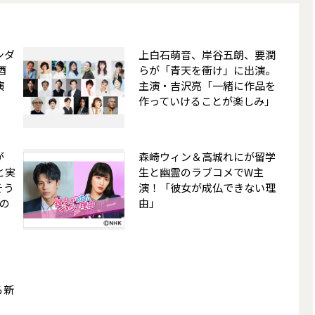
ンダ
上白石萌音、岸谷五朗、要潤
酒
らが「青天を衝け」に出演。
演
主演・吉沢亮「一緒に作品を
作っていけることが楽しみ」
が
森崎ウィン＆高城れにが留学
と実
生と幽霊のラブコメでW主
そう
演！「彼女が成仏できない理
の
由」
る新