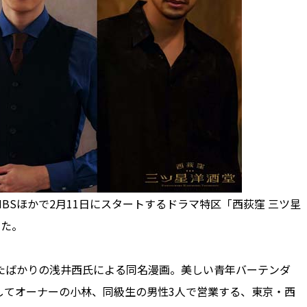
Sほかで2月11日にスタートするドラマ特区「西荻窪 三ツ星
った。
たばかりの浅井西氏による同名漫画。美しい青年バーテンダ
してオーナーの小林、同級生の男性3人で営業する、東京・西