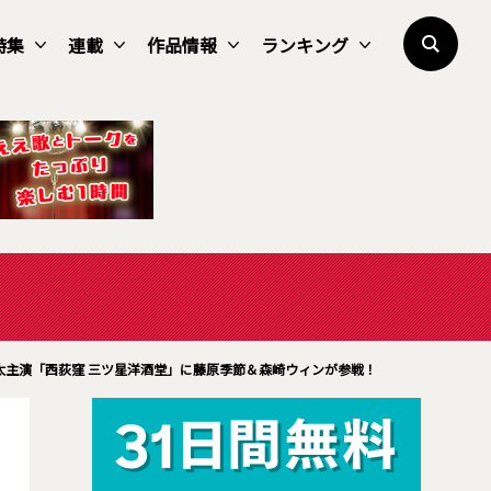
特集
連載
作品情報
ランキング
太主演「西荻窪 三ツ星洋酒堂」に藤原季節＆森崎ウィンが参戦！