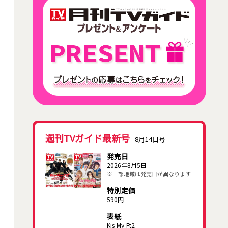
週刊TVガイド最新号
8月14日号
発売日
2026年8月5日
※一部地域は発売日が異なります
特別定価
590円
表紙
Kis-My-Ft2