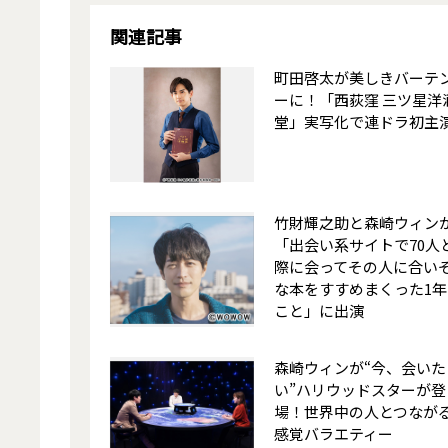
関連記事
町田啓太が美しきバーテ
ーに！「西荻窪 三ツ星洋
堂」実写化で連ドラ初主
竹財輝之助と森崎ウィン
「出会い系サイトで70人
際に会ってその人に合い
な本をすすめまくった1年
こと」に出演
森崎ウィンが“今、会いた
い”ハリウッドスターが登
場！世界中の人とつなが
感覚バラエティー