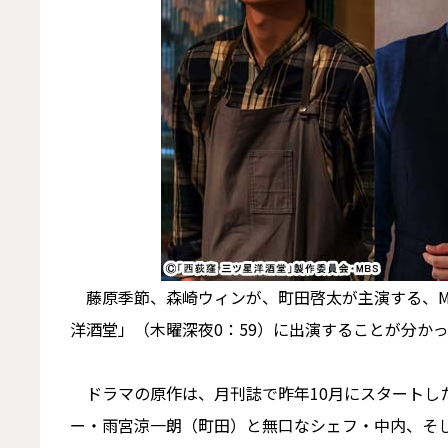
藤原季節、森崎ウィンが、町田啓太が主演する、MB
洋酒堂」（木曜深夜0：59）に出演することが分か
ドラマの原作は、月刊誌で昨年10月にスタートし
ー・雨宮涼一朗（町田）と無口なシェフ・中内、そ