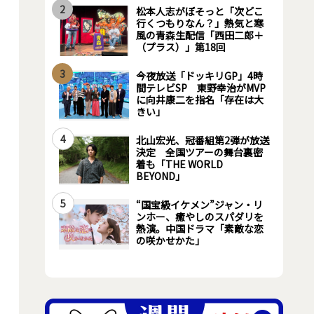
2
松本人志がぼそっと「次どこ
行くつもりなん？」熱気と寒
風の青森生配信「西田二郎＋
（プラス）」第18回
3
今夜放送「ドッキリGP」4時
間テレビSP 東野幸治がMVP
に向井康二を指名「存在は大
きい」
4
北山宏光、冠番組第2弾が放送
決定 全国ツアーの舞台裏密
着も「THE WORLD
BEYOND」
5
“国宝級イケメン”ジャン・リ
ンホー、癒やしのスパダリを
熱演。中国ドラマ「素敵な恋
の咲かせかた」