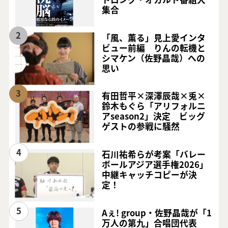
集合
2
「風、薫る」見上愛インタ
ビュー前編 りんの転機と
シマケン（佐野晶哉）への
思い
3
有田哲平×深澤辰哉×兎×
鈴木もぐら「アリフォルニ
アseason2」決定 ビッグ
ゲストの参戦に騒然
4
石川祐希らが考案「バレー
ボールアジア選手権2026」
中継キャッチコピーが決
定！
5
Aぇ! group・佐野晶哉が「1
万人の第九」合唱団代表