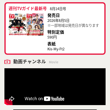
週刊TVガイド最新号
8月14日号
発売日
2026年8月5日
※一部地域は発売日が異なります
特別定価
590円
表紙
Kis-My-Ft2
動画チャンネル
Movie