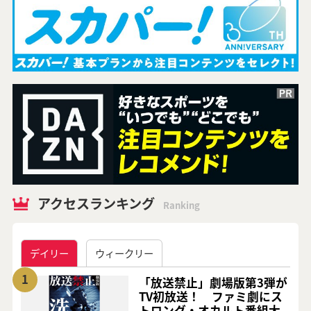
アクセスランキング
Ranking
デイリー
ウィークリー
1
「放送禁止」劇場版第3弾が
TV初放送！ ファミ劇にス
トロング・オカルト番組大