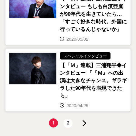
ンタビュー もしも白濱亜嵐
が90年代を生きていたら…
「すごく好きな時代。外国に
行っているんじゃないか」
2020/05/02
スペシャルインタビュー
【「Ｍ」連載】三浦翔平◆イ
ンタビュー 「『Ｍ』への出
演は大きなチャンス。ギラギ
ラした90年代を表現できた
ら」
2020/04/25
1
2