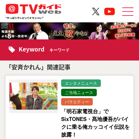
Keyword
キーワード
「安斉かれん」関連記事
エンタメニュース
ご当地ニュース
バラエティー
「明石家電視台」で
SixTONES・髙地優吾がバイ
クに乗る俺カッコイイ伝説を
披露！