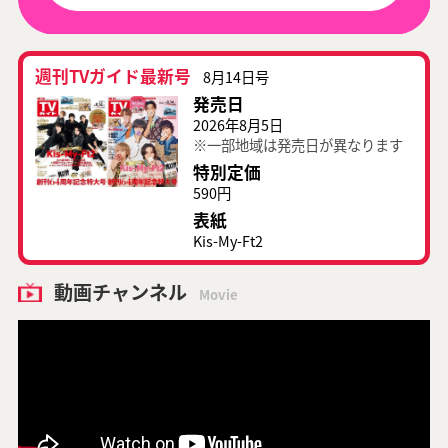
週刊TVガイド最新号
8月14日号
発売日
2026年8月5日
※一部地域は発売日が異なります
特別定価
590円
表紙
Kis-My-Ft2
動画チャンネル
Movie