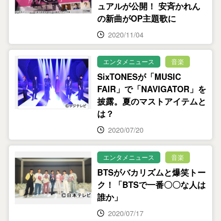
ュアルが公開！ 安斉かれん
の新曲がOP主題歌に
2020/11/04
エンタメニュース
音楽
SixTONESが「MUSIC
FAIR」で「NAVIGATOR」を
披露。夏のマストアイテムと
は？
2020/07/20
エンタメニュース
音楽
BTSがバカリズムと爆笑トー
ク！「BTSで一番〇〇な人は
誰か」
2020/07/17