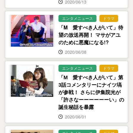
2020/06/13
エンタメニュース
ドラマ
「M 愛すべき人がいて」待
望の放送再開！ マサがアユ
のために悪魔になる!?
2020/06/08
エンタメニュース
ドラマ
「М 愛すべき人がいて」第
3話コメンタリーにナイツ塙
が参戦！ さらに伊集院光が
「許さなーーーーーーい」の
誕生秘話を暴露
2020/06/01