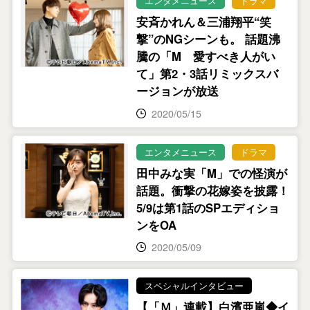
エンタメニュース
ドラマ
安斉かれん＆三浦翔平“笑
撃”のNGシーンも。 話題沸
騰の「M 愛すべき人がい
て」第2・3話リミックスバ
ージョンが放送
2020/05/15
エンタメニュース
ドラマ
田中みな実「M」での怪演が
話題。衝撃の花嫁姿を披露！
5/9は第1話のSPエディショ
ンをOA
2020/05/09
スペシャルインタビュー
【「Ｍ」連載】白濱亜嵐◆イ