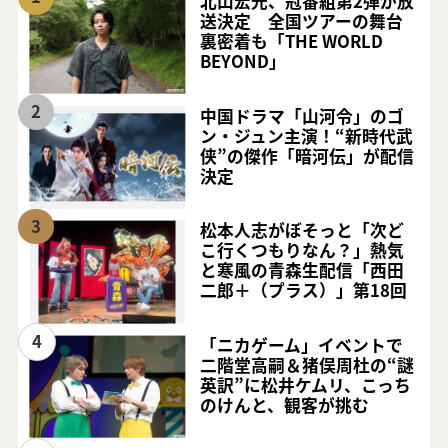
北山宏光、冠番組第2弾が放
送決定 全国ツアーの舞台
裏密着も「THE WORLD
BEYOND」
2
中国ドラマ「山河令」のゴ
ン・ジュン主演！“新時代武
侠”の傑作「暗河伝」が配信
決定
3
松本人志がぼそっと「次ど
こ行くつもりなん？」熱気
と寒風の青森生配信「西田
二郎＋（プラス）」第18回
4
「ニカゲーム」イベントで
二階堂高嗣＆猪俣周杜の“謎
英訳”に松井ケムリ、こっち
のけんと、観客が挑む