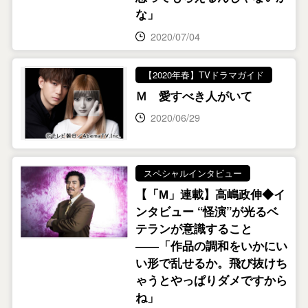
な」
2020/07/04
【2020年春】TVドラマガイド
Ｍ 愛すべき人がいて
2020/06/29
スペシャルインタビュー
【「М」連載】高嶋政伸◆イ
ンタビュー “怪演”が光るベ
テランが意識すること
――「作品の調和をいかにい
い形で乱せるか。飛び抜けち
ゃうとやっぱりダメですから
ね」