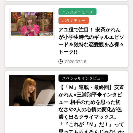
エンタメニュース
バラエティー
アユ役で注目！ 安斉かれん
が小学生時代のギャルエピソ
ード＆独特な恋愛観を赤裸々
トーク!!
2020/07/15
スペシャルインタビュー
【「Ｍ」連載・最終回】安斉
かれん×三浦翔平◆インタビ
ュー 相手のためを思った切
なさや2人の心情の変化が色
濃く出るクライマックス。
「『これが『Ｍ』だ！』って
思ってもらえるんじゃないか