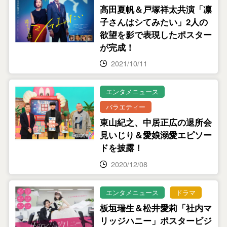
高田夏帆＆戸塚祥太共演「凛
子さんはシてみたい」2人の
欲望を影で表現したポスター
が完成！
2021/10/11
エンタメニュース
バラエティー
東山紀之、中居正広の退所会
見いじり＆愛娘溺愛エピソー
ドを披露！
2020/12/08
エンタメニュース
ドラマ
板垣瑞生＆松井愛莉「社内マ
リッジハニー」ポスタービジ