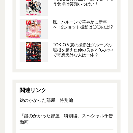
う食卓は笑顔いっぱい！
嵐、バルーンで華やかに新年
へ！2ショット撮影は◯◯の上!?
TOKIO＆嵐の撮影はグループの
垣根を超えた仲の良さ♪ 9人の中
で奇想天外な人は一体？
関連リンク
鍵のかかった部屋 特別編
「鍵のかかった部屋 特別編」スペシャル予告
動画