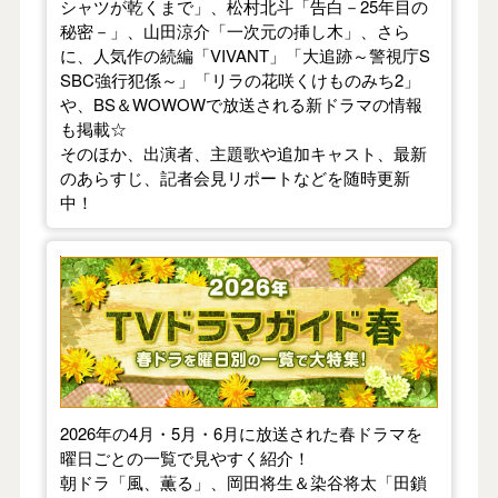
シャツが乾くまで」、松村北斗「告白－25年目の
秘密－」、山田涼介「一次元の挿し木」、さら
に、人気作の続編「VIVANT」「大追跡～警視庁S
SBC強行犯係～」「リラの花咲くけものみち2」
や、BS＆WOWOWで放送される新ドラマの情報
も掲載☆
そのほか、出演者、主題歌や追加キャスト、最新
のあらすじ、記者会見リポートなどを随時更新
中！
【2026年春】TVドラマガイド
2026年の4月・5月・6月に放送された春ドラマを
曜日ごとの一覧で見やすく紹介！
朝ドラ「風、薫る」、岡田将生＆染谷将太「田鎖