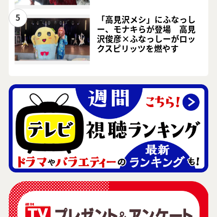
5
「高見沢メシ」にふなっし
ー、モナキらが登場 高見
沢俊彦×ふなっしーがロッ
クスピリッツを燃やす