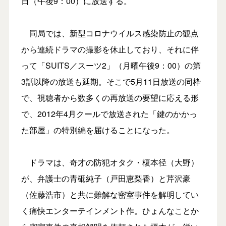
日（午後9：00）に放送する。
同局では、新型コロナウイルス感染防止の観点
から連続ドラマの撮影を休止しており、それに伴
って「SUITS／スーツ2」（月曜午後9：00）の第
3話以降の放送も延期。そこで5月11日放送の同枠
で、視聴者から数多くの再放送の要望に応える形
で、2012年4月クールで放送された「鍵のかかっ
た部屋」の特別編を届けることになった。
ドラマは、奇才の防犯オタク・榎本径（大野）
が、弁護士の青砥純子（戸田恵梨香）と芹沢豪
（佐藤浩市）と共に難解な密室事件を解明してい
く痛快エンターテインメント作。ひょんなことか