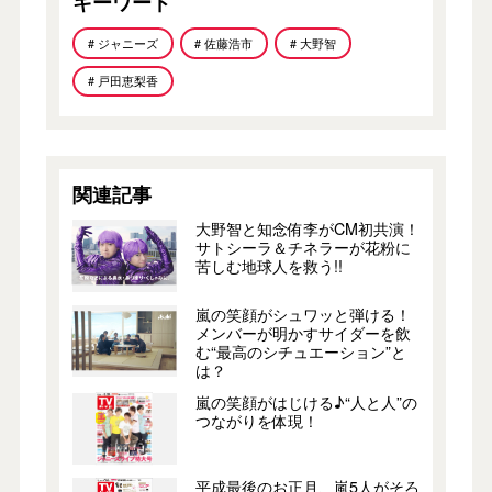
キーワード
# ジャニーズ
# 佐藤浩市
# 大野智
# 戸田恵梨香
関連記事
大野智と知念侑李がCM初共演！
サトシーラ＆チネラーが花粉に
苦しむ地球人を救う!!
嵐の笑顔がシュワッと弾ける！
メンバーが明かすサイダーを飲
む“最高のシチュエーション”と
は？
嵐の笑顔がはじける♪“人と人”の
つながりを体現！
平成最後のお正月、嵐5人がそろ