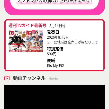
週刊TVガイド最新号
8月14日号
発売日
2026年8月5日
※一部地域は発売日が異なります
特別定価
590円
表紙
Kis-My-Ft2
動画チャンネル
Movie