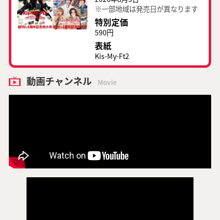
※一部地域は発売日が異なります
特別定価
590円
表紙
Kis-My-Ft2
動画チャンネル
Movie