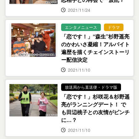
2021/11/24
エンタメニュース
ドラマ
「恋です！」“森生”杉野遥亮
のかわいさ凝縮！アルバイト
遍歴を描くチェインストーリ
ー配信決定
2021/11/10
放送局から直送便・ドラマ版
「恋です！」杉咲花＆杉野遥
亮がランニングデート！ で
も田辺桃子との友情がピンチ
に…？
2021/11/10