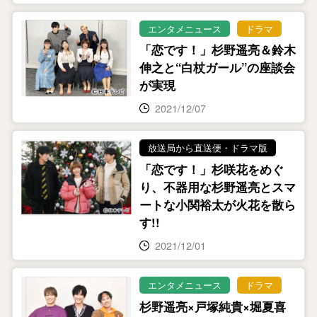
エンタメニュース
ドラマ
「恋です！」杉野遥亮＆鈴木
伸之と“白杖ガール”の座談会
が実現
2021/12/07
放送局から直送便・ドラマ版
「恋です！」杉咲花をめぐ
り、不器用な杉野遥亮とスマ
ートな小関裕太が火花を散ら
す!!
2021/12/01
エンタメニュース
ドラマ
杉野遥亮×戸塚純貴×堀夏喜