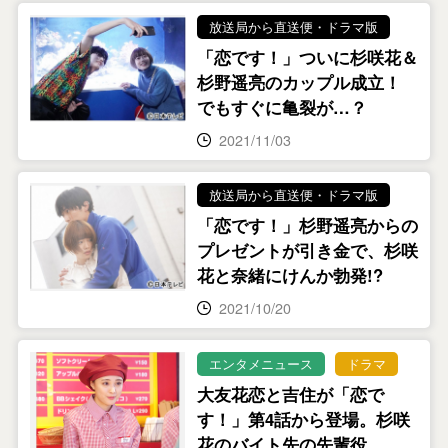
放送局から直送便・ドラマ版
「恋です！」ついに杉咲花＆
杉野遥亮のカップル成立！
でもすぐに亀裂が…？
2021/11/03
放送局から直送便・ドラマ版
「恋です！」杉野遥亮からの
プレゼントが引き金で、杉咲
花と奈緒にけんか勃発!?
2021/10/20
エンタメニュース
ドラマ
大友花恋と吉住が「恋で
す！」第4話から登場。杉咲
花のバイト先の先輩役