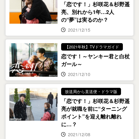
「恋です！」杉咲花＆杉野遥
亮、別れから1年…2人
の“夢”は実るのか？
2021/12/15
【2021年秋】TVドラマガイド
恋です！～ヤンキー君と白杖
ガール～
2021/12/10
放送局から直送便・ドラマ版
「恋です！」杉咲花＆杉野遥
亮が就職を前に“ターニング
ポイント”を迎え離れ離れ
に…？
2021/12/08