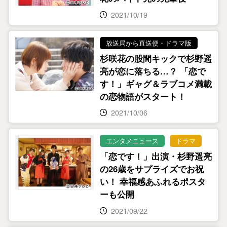
2021/10/19
放送局から直送便・ドラマ版
杉咲花の股間キックで杉野遥
亮が恋に落ちる…？ 「恋で
す！」ギャグ＆ラブコメ満載
の恋物語がスタート！
2021/10/06
エンタメニュース
ドラマ
「恋です！」出演・杉野遥亮
の26歳をサプライズでお祝
い！ 幸福感あふれるポスタ
ーも公開
2021/09/22