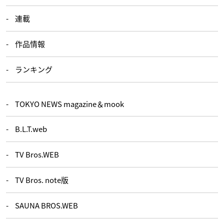
連載
作品情報
ランキング
TOKYO NEWS magazine＆mook
B.L.T.web
TV Bros.WEB
TV Bros. note版
SAUNA BROS.WEB