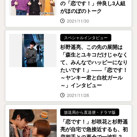
の「恋です！」仲良し3人組
がほのぼのトーク
2021/11/30
スペシャルインタビュー
杉野遥亮、この先の展開は
「森生とユキコだけじゃなく
て、みんなでハッピーになり
たいです！」――「恋です！
～ヤンキー君と白杖ガール
～」インタビュー
2021/11/28
放送局から直送便・ドラマ版
「恋です！」杉咲花と杉野遥
亮が自宅で急接近するも、初
恋相手との再会で一波乱？