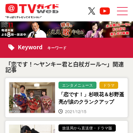
Keyword
キーワード
「恋です！～ヤンキー君と白杖ガール～」関連
記事
エンタメニュース
ドラマ
「恋です！」杉咲花＆杉野遥
亮が涙のクランクアップ
2021/12/15
放送局から直送便・ドラマ版