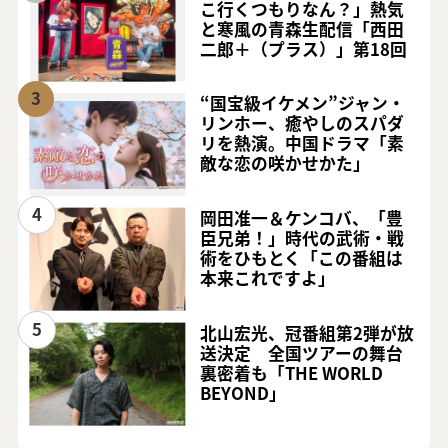
こ行くつもりなん？」熱気
と寒風の青森生配信「西田
二郎＋（プラス）」第18回
3
“国宝級イケメン”ジャン・
リンホー、癒やしのスパダ
リを熱演。中国ドラマ「素
敵な恋の咲かせかた」
4
岡田准一＆ケンコバ、「豊
臣兄弟！」時代の武術・戦
術をひもとく「この番組は
本来これですよ」
5
北山宏光、冠番組第2弾が放
送決定 全国ツアーの舞台
裏密着も「THE WORLD
BEYOND」