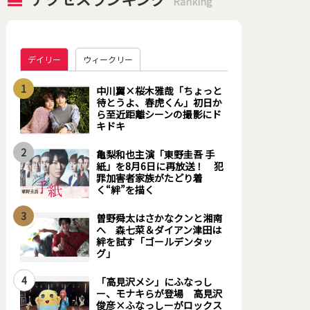
Ranking
デイリー
ウィークリー
1
中川翼×桜木雅哉「ちょっと
待とうよ、春虎くん」初日か
ら至近距離シーンの撮影にド
キドキ
2
亀梨和也主演「東野圭吾 手
紙」を8月6日に再放送！ 犯
罪加害者家族がたどり着
く“絆”を描く
3
曽野舜太はさかなクンと湘南
へ 森七菜＆ダイアン津田は
絆を試す「ゴールデンタッ
グ」
4
「高見沢メシ」にふなっし
ー、モナキらが登場 高見沢
俊彦×ふなっしーがロックス