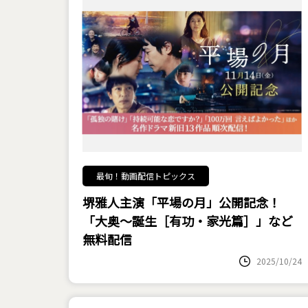
最旬！動画配信トピックス
堺雅人主演「平場の月」公開記念！
「大奥～誕生［有功・家光篇］」など
無料配信
2025/10/24