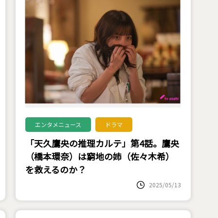
エンタメニュース
ドラマ
「天久鷹央の推理カルテ」第4話。鷹央
（橋本環奈）は窮地の姉（佐々木希）
を救えるのか？
2025/05/13