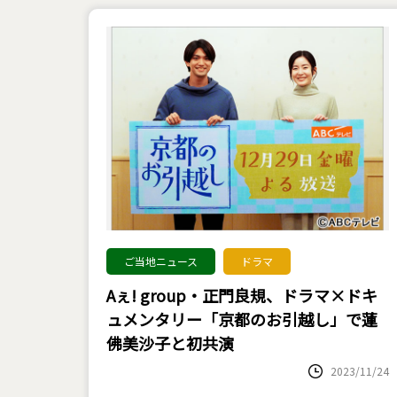
ご当地ニュース
ドラマ
Aぇ! group・正門良規、ドラマ×ドキ
ュメンタリー「京都のお引越し」で蓮
佛美沙子と初共演
2023/11/24