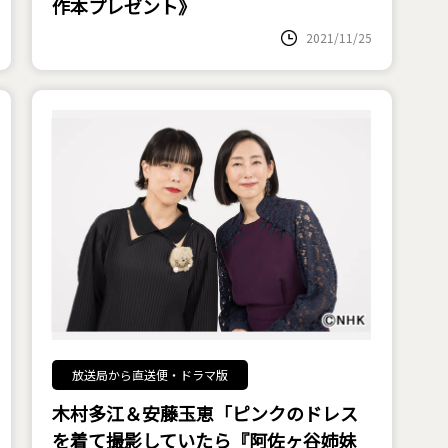
作本プレゼント》
2021/11/25
放送局から直送便・ドラマ版
木村多江＆安藤玉恵「ピンクのドレス
を着て撮影していたら『阿佐ヶ谷姉妹