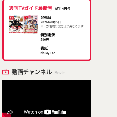
週刊TVガイド最新号
8月14日号
発売日
2026年8月5日
※一部地域は発売日が異なります
特別定価
590円
表紙
Kis-My-Ft2
動画チャンネル
Movie