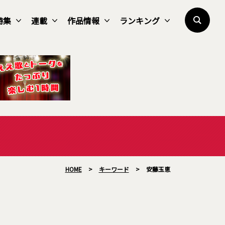
特集
連載
作品情報
ランキング
HOME
>
キーワード
>
安藤玉恵