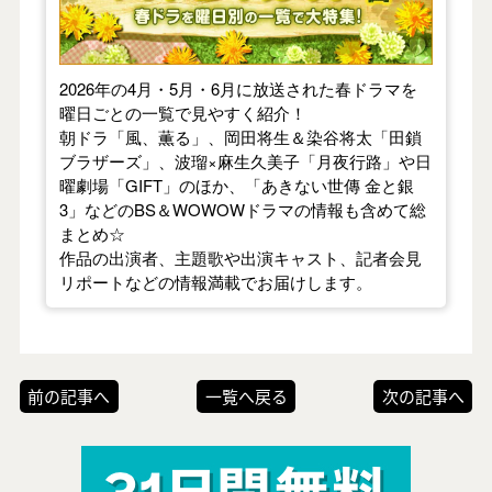
2026年の4月・5月・6月に放送された春ドラマを
曜日ごとの一覧で見やすく紹介！
朝ドラ「風、薫る」、岡田将生＆染谷将太「田鎖
ブラザーズ」、波瑠×麻生久美子「月夜行路」や日
曜劇場「GIFT」のほか、「あきない世傳 金と銀
3」などのBS＆WOWOWドラマの情報も含めて総
まとめ☆
作品の出演者、主題歌や出演キャスト、記者会見
リポートなどの情報満載でお届けします。
前の記事へ
一覧へ戻る
次の記事へ