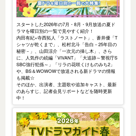
スタートした2026年の7月・8月・9月放送の夏ド
ラマを曜日別の一覧で見やすく紹介！
内田有紀×寺西拓人「ラストノート」、蒼井優「T
シャツが乾くまで」、松村北斗「告白－25年目の
秘密－」、山田涼介「一次元の挿し木」、さら
に、人気作の続編「VIVANT」「大追跡～警視庁S
SBC強行犯係～」「リラの花咲くけものみち2」
や、BS＆WOWOWで放送される新ドラマの情報
も掲載☆
そのほか、出演者、主題歌や追加キャスト、最新
のあらすじ、記者会見リポートなどを随時更新
中！
【2026年春】TVドラマガイド