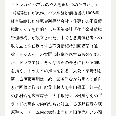
「トッカイ バブルの怪人を追いつめた男たち」
（講談社）が原作。バブル経済崩壊後の1996年、
経営破綻した住宅金融専門会社（住専）の不良債
権取り立てを目的とした国策会社「住宅金融債権
管理機構」が設立された。中でも悪質債務者への
取り立てを任務とする不良債権特別回収部（通
称・トッカイ）の奮闘は想像を絶するものであっ
た。ドラマでは、そんな彼らの長きにわたる闘い
を描く。トッカイの指揮を執る主人公・柴崎朗を
演じる伊藤英明はじめ、最若手ながら明るく前向
きに回収に取り組む葉山将人を中山優馬、紅一点
の多村玲を広末涼子、大手銀行マン出身ゆえのプ
ライドの高さで柴崎たちと対立する塚野智彦を萩
原聖人、チーム内の銀行出向組と旧住専組との間