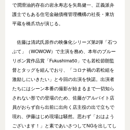
で潤滑油的存在の岩永寿志を矢島健一、正義派弁
護士でもある住宅金融債権管理機構の社長・東坊
平蔵を橋爪功が演じる。
佐藤は清武氏原作の映像化シリーズ第2弾「石つ
ぶて」（WOWOW）で主演を務め、本年のブルー
リボン賞作品賞「Fukushima50」でも若松節朗監
督とタッグを組んでおり、「コロナ禍の若松組を
激励しにいきたい」と今回の出演を快諾。出演者
たちにはシーン本番の撮影が始まるまで一切知ら
されない形での登場のため、佐藤がアルバイト店
員がおらず自ら出前に出向く店主役の出で立ちで
現れ、伊藤はじめ現場は騒然。思わず「おはよう
ございます！」と素であいさつしてNGを出してし