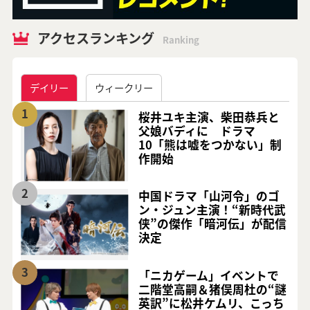
アクセスランキング
Ranking
デイリー
ウィークリー
1
桜井ユキ主演、柴田恭兵と
父娘バディに ドラマ
10「熊は嘘をつかない」制
作開始
2
中国ドラマ「山河令」のゴ
ン・ジュン主演！“新時代武
侠”の傑作「暗河伝」が配信
決定
3
「ニカゲーム」イベントで
二階堂高嗣＆猪俣周杜の“謎
英訳”に松井ケムリ、こっち