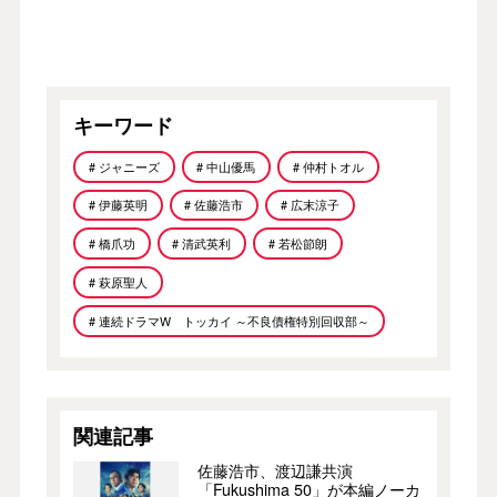
キーワード
# ジャニーズ
# 中山優馬
# 仲村トオル
# 伊藤英明
# 佐藤浩市
# 広末涼子
# 橋爪功
# 清武英利
# 若松節朗
# 萩原聖人
# 連続ドラマW トッカイ ～不良債権特別回収部～
関連記事
佐藤浩市、渡辺謙共演
「Fukushima 50」が本編ノーカ