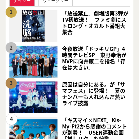
デイリー
ウィークリー
1
「放送禁止」劇場版第3弾が
TV初放送！ ファミ劇にス
トロング・オカルト番組大
集合
2
今夜放送「ドッキリGP」4
時間テレビSP 東野幸治が
MVPに向井康二を指名「存
在は大きい」
3
原因は自分にある。が「サ
マフェス」に登場！ 夏の
ナンバーも入れ込んだ熱い
ライブ披露
4
「キスマイ×NEXT」Kis-
My-Ft2から感謝のコメント
が到着！ USEN連動企画
「推しリク」も始動