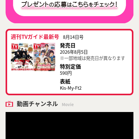
週刊TVガイド最新号
8月14日号
発売日
2026年8月5日
※一部地域は発売日が異なります
特別定価
590円
表紙
Kis-My-Ft2
動画チャンネル
Movie