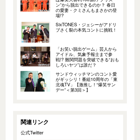
ン”から脱出できるのか？ 春日
の愛妻・クミさんもまさかの登
場!?
SixTONES・ジェシーがアドリ
ブさく裂の本気コントに挑戦！
「お笑い脱出ゲーム」芸人から
アイドル、気象予報士まで参
戦!? 難関問題を突破できる“おも
しろいヤツ”は誰だ？
サンドウィッチマンのコント愛
がギッシリ！番組10周年の「東
北魂TV」【激推し！“爆笑サン
デー”＜第3回＞】
関連リンク
公式Twitter