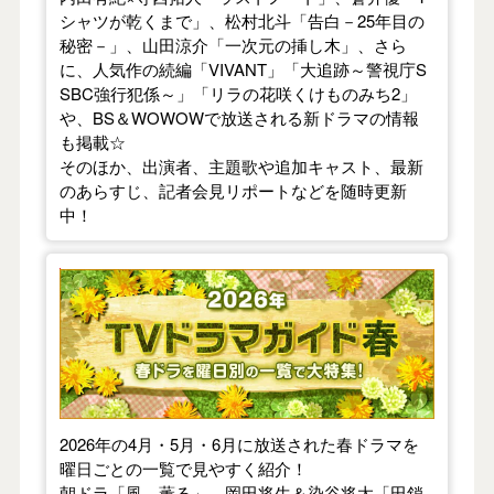
シャツが乾くまで」、松村北斗「告白－25年目の
秘密－」、山田涼介「一次元の挿し木」、さら
に、人気作の続編「VIVANT」「大追跡～警視庁S
SBC強行犯係～」「リラの花咲くけものみち2」
や、BS＆WOWOWで放送される新ドラマの情報
も掲載☆
そのほか、出演者、主題歌や追加キャスト、最新
のあらすじ、記者会見リポートなどを随時更新
中！
【2026年春】TVドラマガイド
2026年の4月・5月・6月に放送された春ドラマを
曜日ごとの一覧で見やすく紹介！
朝ドラ「風、薫る」、岡田将生＆染谷将太「田鎖