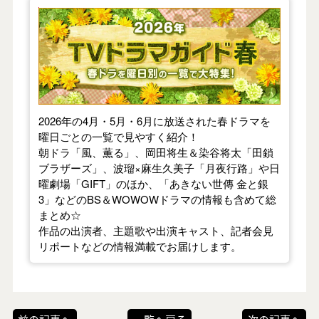
【2026年春】TVドラマガイド
2026年の4月・5月・6月に放送された春ドラマを
曜日ごとの一覧で見やすく紹介！
朝ドラ「風、薫る」、岡田将生＆染谷将太「田鎖
ブラザーズ」、波瑠×麻生久美子「月夜行路」や日
曜劇場「GIFT」のほか、「あきない世傳 金と銀
3」などのBS＆WOWOWドラマの情報も含めて総
まとめ☆
作品の出演者、主題歌や出演キャスト、記者会見
リポートなどの情報満載でお届けします。