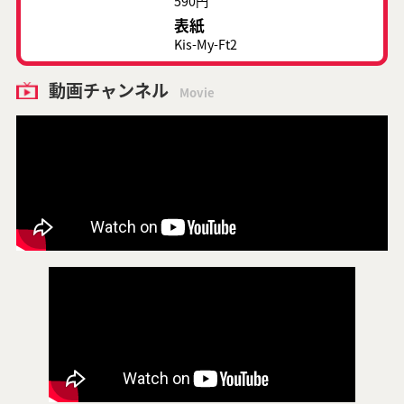
590円
表紙
Kis-My-Ft2
動画チャンネル
Movie