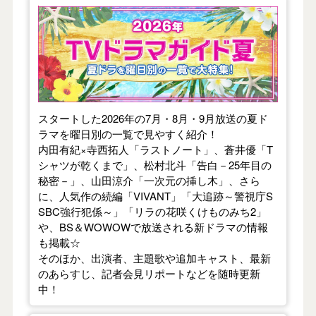
【2026年夏】TVドラマガイド
スタートした2026年の7月・8月・9月放送の夏ド
ラマを曜日別の一覧で見やすく紹介！
内田有紀×寺西拓人「ラストノート」、蒼井優「T
シャツが乾くまで」、松村北斗「告白－25年目の
秘密－」、山田涼介「一次元の挿し木」、さら
に、人気作の続編「VIVANT」「大追跡～警視庁S
SBC強行犯係～」「リラの花咲くけものみち2」
や、BS＆WOWOWで放送される新ドラマの情報
も掲載☆
そのほか、出演者、主題歌や追加キャスト、最新
のあらすじ、記者会見リポートなどを随時更新
中！