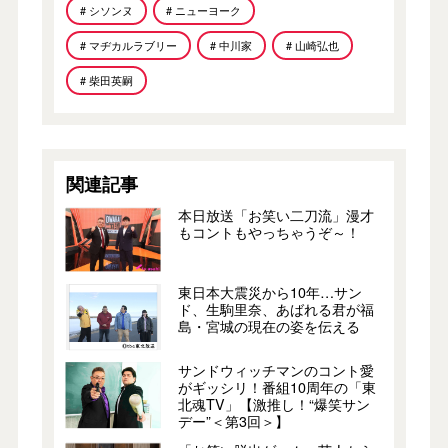
# シソンヌ
# ニューヨーク
# マヂカルラブリー
# 中川家
# 山崎弘也
# 柴田英嗣
関連記事
本日放送「お笑い二刀流」漫才
もコントもやっちゃうぞ～！
東日本大震災から10年…サン
ド、生駒里奈、あばれる君が福
島・宮城の現在の姿を伝える
サンドウィッチマンのコント愛
がギッシリ！番組10周年の「東
北魂TV」【激推し！“爆笑サン
デー”＜第3回＞】