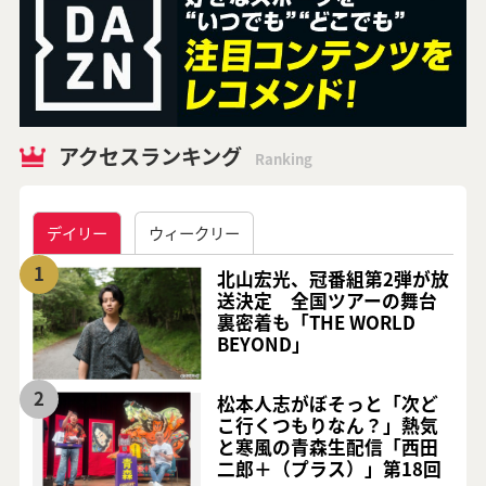
アクセスランキング
Ranking
デイリー
ウィークリー
1
北山宏光、冠番組第2弾が放
送決定 全国ツアーの舞台
裏密着も「THE WORLD
BEYOND」
2
松本人志がぼそっと「次ど
こ行くつもりなん？」熱気
と寒風の青森生配信「西田
二郎＋（プラス）」第18回