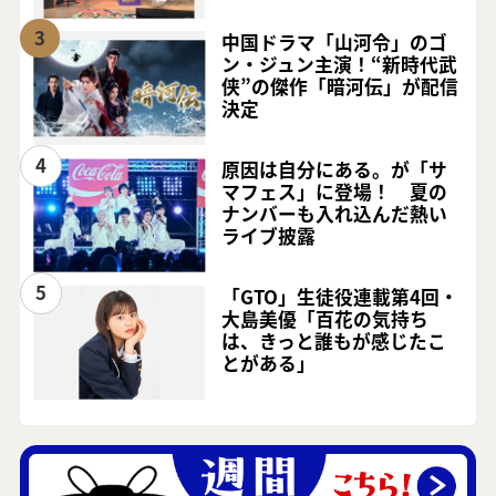
3
中国ドラマ「山河令」のゴ
ン・ジュン主演！“新時代武
侠”の傑作「暗河伝」が配信
決定
4
原因は自分にある。が「サ
マフェス」に登場！ 夏の
ナンバーも入れ込んだ熱い
ライブ披露
5
「GTO」生徒役連載第4回・
大島美優「百花の気持ち
は、きっと誰もが感じたこ
とがある」