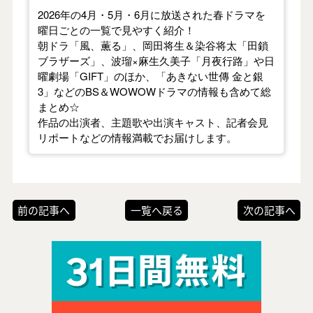
2026年の4月・5月・6月に放送された春ドラマを
曜日ごとの一覧で見やすく紹介！
朝ドラ「風、薫る」、岡田将生＆染谷将太「田鎖
ブラザーズ」、波瑠×麻生久美子「月夜行路」や日
曜劇場「GIFT」のほか、「あきない世傳 金と銀
3」などのBS＆WOWOWドラマの情報も含めて総
まとめ☆
作品の出演者、主題歌や出演キャスト、記者会見
リポートなどの情報満載でお届けします。
前の記事へ
一覧へ戻る
次の記事へ