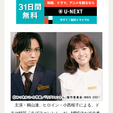
主演・桐山漣、ヒロイン・小西桜子による、ド
ラマ特区「ラブファントム」が、MBSほかで今春