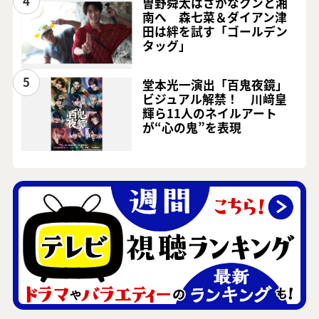
4
曽野舜太はさかなクンと湘
南へ 森七菜＆ダイアン津
田は絆を試す「ゴールデン
タッグ」
5
堂本光一演出「百鬼夜鏡」
ビジュアル解禁！ 川﨑皇
輝ら11人のネイルアート
が“心の鬼”を表現