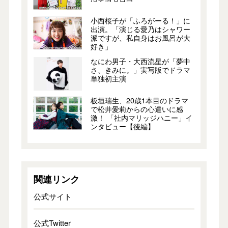
小西桜子が「ふろがーる！」に
出演。「演じる愛乃はシャワー
派ですが、私自身はお風呂が大
好き」
なにわ男子・大西流星が「夢中
さ、きみに。」実写版でドラマ
単独初主演
板垣瑞生、20歳1本目のドラマ
で松井愛莉からの心遣いに感
激！ 「社内マリッジハニー」イ
ンタビュー【後編】
関連リンク
公式サイト
公式Twitter