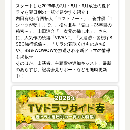
スタートした2026年の7月・8月・9月放送の夏ド
ラマを曜日別の一覧で見やすく紹介！
内田有紀×寺西拓人「ラストノート」、蒼井優「T
シャツが乾くまで」、松村北斗「告白－25年目の
秘密－」、山田涼介「一次元の挿し木」、さら
に、人気作の続編「VIVANT」「大追跡～警視庁S
SBC強行犯係～」「リラの花咲くけものみち2」
や、BS＆WOWOWで放送される新ドラマの情報
も掲載☆
そのほか、出演者、主題歌や追加キャスト、最新
のあらすじ、記者会見リポートなどを随時更新
中！
【2026年春】TVドラマガイド