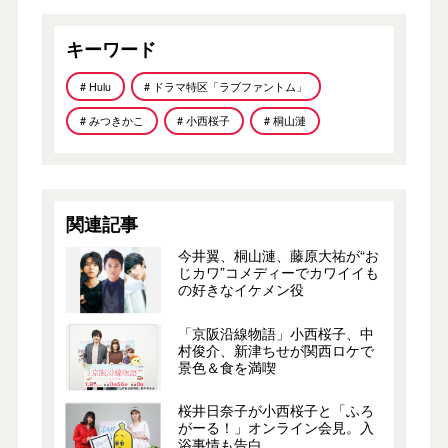
キーワード
# Hulu
# ドラマ特区「ラブファントム」
# みつきかこ
# 小西桜子
# 桐山漣
関連記事
今井翼、桐山漣、藤原大祐が“お
じカワ”コメディーでカワイイも
の好きなイケメン役
「京阪沿線物語」小西桜子、中
村俊介、新津ちせが関西ロケで
景色＆食を満喫
桜井日奈子が小西桜子と「ふろ
がーる！」オンライン会見。入
浴事情も告白