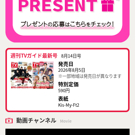
週刊TVガイド最新号
8月14日号
発売日
2026年8月5日
※一部地域は発売日が異なります
特別定価
590円
表紙
Kis-My-Ft2
動画チャンネル
Movie