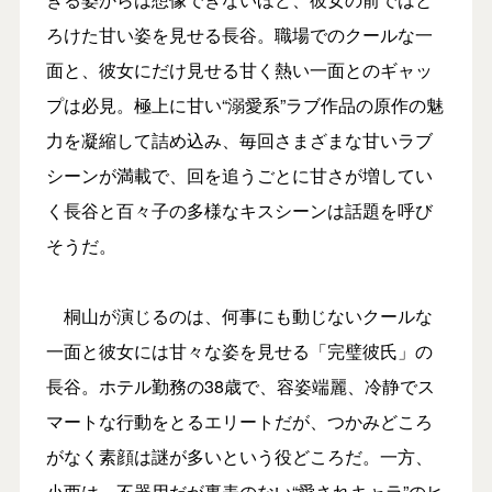
ろけた甘い姿を見せる長谷。職場でのクールな一
面と、彼女にだけ見せる甘く熱い一面とのギャッ
プは必見。極上に甘い“溺愛系”ラブ作品の原作の魅
力を凝縮して詰め込み、毎回さまざまな甘いラブ
シーンが満載で、回を追うごとに甘さが増してい
く長谷と百々子の多様なキスシーンは話題を呼び
そうだ。
桐山が演じるのは、何事にも動じないクールな
一面と彼女には甘々な姿を見せる「完璧彼氏」の
長谷。ホテル勤務の38歳で、容姿端麗、冷静でス
マートな行動をとるエリートだが、つかみどころ
がなく素顔は謎が多いという役どころだ。一方、
小西は、不器用だが裏表のない“愛されキャラ”のヒ