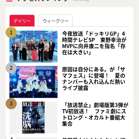
デイリー
ウィークリー
1
今夜放送「ドッキリGP」4
時間テレビSP 東野幸治が
MVPに向井康二を指名「存
在は大きい」
2
原因は自分にある。が「サ
マフェス」に登場！ 夏の
ナンバーも入れ込んだ熱い
ライブ披露
3
「放送禁止」劇場版第3弾が
TV初放送！ ファミ劇にス
トロング・オカルト番組大
集合