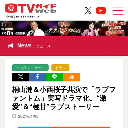
News
ニュース
エンタメニュース
ドラマ
桐山漣＆小西桜子共演で「ラブフ
ァントム」実写ドラマ化。“激
愛”＆“極甘”ラブストーリー
2021/01/08