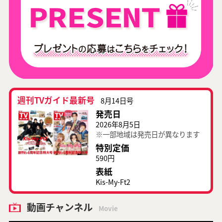
週刊TVガイド最新号
8月14日号
発売日
2026年8月5日
※一部地域は発売日が異なります
特別定価
590円
表紙
Kis-My-Ft2
動画チャンネル
Movie