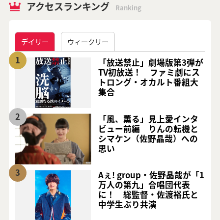
アクセスランキング
Ranking
デイリー
ウィークリー
1
「放送禁止」劇場版第3弾が
TV初放送！ ファミ劇にス
トロング・オカルト番組大
集合
2
「風、薫る」見上愛インタ
ビュー前編 りんの転機と
シマケン（佐野晶哉）への
思い
3
Aぇ! group・佐野晶哉が「1
万人の第九」合唱団代表
に！ 総監督・佐渡裕氏と
中学生ぶり共演