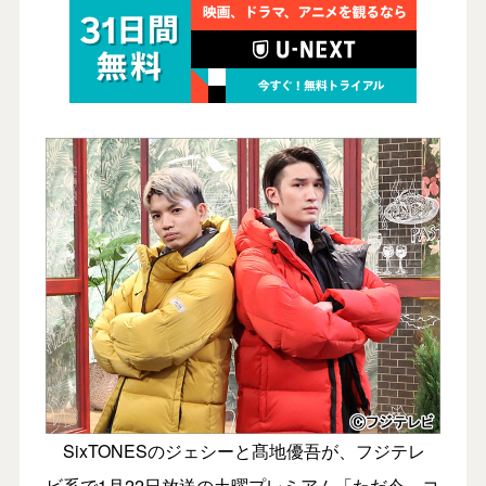
SixTONESのジェシーと髙地優吾が、フジテレ
ビ系で1月22日放送の土曜プレミアム「ただ今、コ