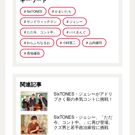
# SixTONES
# かまいたち
# サンドウィッチマン
# ジェシー
# ただ今、コント中。
# バイきんぐ
# わらふぢなるお
# 小峠英二
# 山内健司
# 髙地優吾
関連記事
SixTONES・ジェシーがアドリ
ブさく裂の本気コントに挑戦！
SixTONES・ジェシー、「ただ
今、コント中。」に再び登場。
クズ男と若手政治家役に挑戦