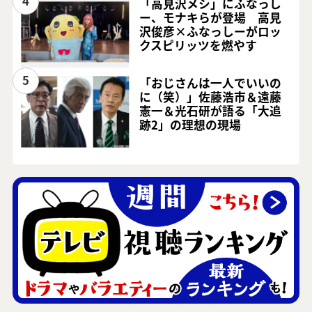
4
「高見沢メシ」にふなっし
ー、モナキらが登場 高見
沢俊彦×ふなっしーがロッ
クスピリッツを燃やす
5
「おじさんは一人でいいの
に（笑）」佐藤浩市＆遠藤
憲一＆光石研が語る「大追
跡2」の理想の現場