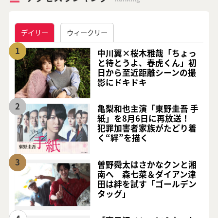
デイリー
ウィークリー
1
中川翼×桜木雅哉「ちょっ
と待とうよ、春虎くん」初
日から至近距離シーンの撮
影にドキドキ
2
亀梨和也主演「東野圭吾 手
紙」を8月6日に再放送！
犯罪加害者家族がたどり着
く“絆”を描く
3
曽野舜太はさかなクンと湘
南へ 森七菜＆ダイアン津
田は絆を試す「ゴールデン
タッグ」