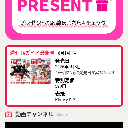
週刊TVガイド最新号
8月14日号
発売日
2026年8月5日
※一部地域は発売日が異なります
特別定価
590円
表紙
Kis-My-Ft2
動画チャンネル
Movie