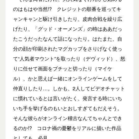
のはもはや当然!? クレジットの順番を巡ってキ
ャンキャンと駆け引きしたり、皮肉合戦を繰り広
げたり、「グッド・オーメンズ」の時はああだっ
たこうだったなんて話になったり。はたまた、自
分の顔が印刷されたマグカップをさりげなく使っ
て“人気者マウント”を取ったり（デヴィッド）、怒
りに任せて画面をブチッと切ったり（マイケ
ル）、かと思えば一緒にオンラインゲームをして
仲直りしたり…。しかも、2人してビデオチャット
に慣れているとは言いがたく、発言する時にいち
いち手を挙げるのもいとおしすぎてもだえそう。
そんな彼らがオンライン稽古なんてちゃんとでき
るのか!? コロナ禍の憂鬱をリアルに描いた作品
としても、必見。