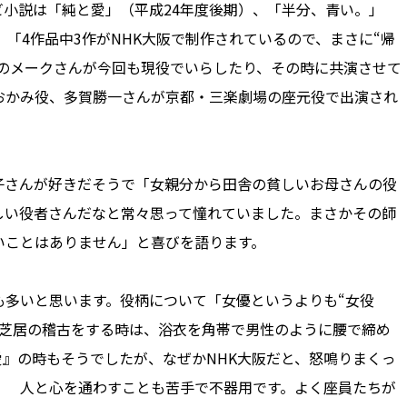
小説は「純と愛」（平成24年度後期）、「半分、青い。」
「4作品中3作がNHK大阪で制作されているので、まさに“帰
』のメークさんが今回も現役でいらしたり、その時に共演させて
おかみ役、多賀勝一さんが京都・三楽劇場の座元役で出演され
さんが好きだそうで「女親分から田舎の貧しいお母さんの役
しい役者さんだなと常々思って憧れていました。まさかその師
いことはありません」と喜びを語ります。
多いと思います。役柄について「女優というよりも“女役
も芝居の稽古をする時は、浴衣を角帯で男性のように腰で締め
』の時もそうでしたが、なぜかNHK大阪だと、怒鳴りまくっ
！ 人と心を通わすことも苦手で不器用です。よく座員たちが