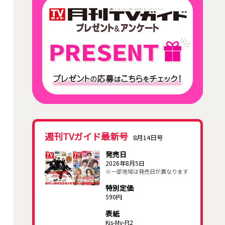
週刊TVガイド最新号
8月14日号
発売日
2026年8月5日
※一部地域は発売日が異なります
特別定価
590円
表紙
Kis-My-Ft2