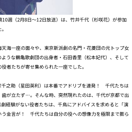
10週（2月8日～12日放送）は、竹井千代（杉咲花）が参加
た。
天海一座の面々や、東京新派劇の名門・花菱団の元トップ女
のような鶴亀歌劇団の出身者・石田香里（松本妃代）、そして
の役者たちが寄せ集められた一座でした。
千之助（星田英利）は本番でアドリブを連発！ 千代たちは
、歯が立たず…。そんな時、突然現れたのは、千代が京都で出
喜劇経験がない役者たちは、千鳥にアドバイスを求めると「演
いう金言が！ 千代たちは自分の役への想像力を極限まで膨ら