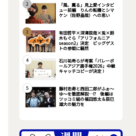
2
「風、薫る」見上愛インタビ
ュー前編 りんの転機とシマ
ケン（佐野晶哉）への思い
3
有田哲平×深澤辰哉×兎×鈴
木もぐら「アリフォルニア
season2」決定 ビッグゲス
トの参戦に騒然
4
石川祐希らが考案「バレーボ
ールアジア選手権2026」中継
キャッチコピーが決定！
5
藤村忠寿と西田二郎がふぉ～
ゆ～を徹底解説…!? 後編は
ツッコミ組の福田悠太＆辰巳
雄大の魅力を