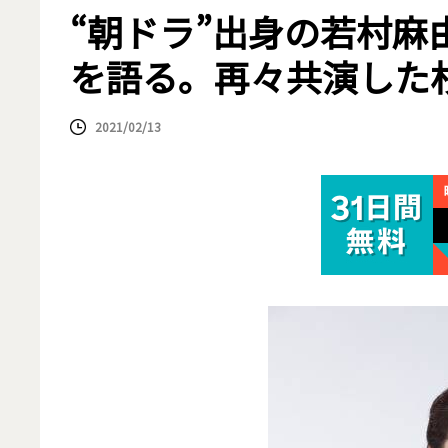
“朝ドラ”出身の若村麻
を語る。再々共演した
2021/02/13