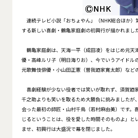
連続テレビ小説「おちょやん」（NHK総合ほか）第
する新しい喜劇・鶴亀家庭劇の初興行が描かれまし
鶴亀家庭劇は、天海一平（成田凌）をはじめ元天海
優・高峰ルリ子（明日海りお）、今でいうアイドル
元歌舞伎俳優・小山田正憲（曽我廼家寛太郎）など
喜劇経験が少ない役者では笑いが取れず、須賀廼家
千之助よりも笑いを取るため大勝負に挑みましたが
会った最初の師匠・山村千鳥（若村麻由美）です。
じるということは、役を愛した時間そのものよ」と
ませ、初興行は大盛況で幕を閉じました。