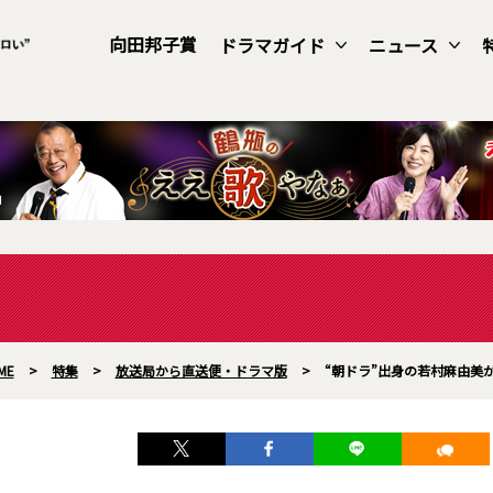
向田邦子賞
ドラマガイド
ニュース
ME
>
特集
>
放送局から直送便・ドラマ版
>
“朝ドラ”出身の若村麻由美