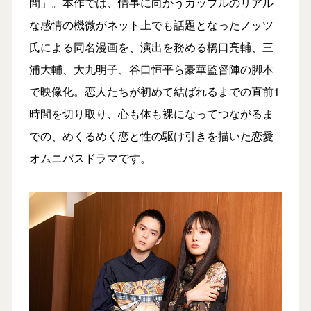
間」。本作では、情事に向かうカップルのリアル
な感情の機微がネット上でも話題となったノッツ
氏による同名漫画を、演出を務める橋口亮輔、三
浦大輔、大九明子、谷口恒平ら豪華監督陣の脚本
で映像化。恋人たちが初めて結ばれるまでの直前1
時間を切り取り、心も体も裸になってつながるま
での、めくるめく恋と性の駆け引きを描いた恋愛
オムニバスドラマです。