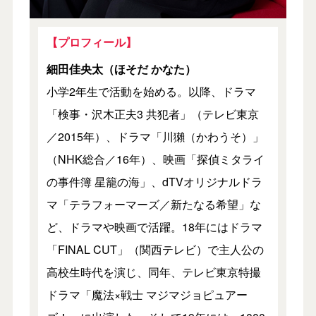
【プロフィール】
細田佳央太（ほそだ かなた）
小学2年生で活動を始める。以降、ドラマ
「検事・沢木正夫3 共犯者」（テレビ東京
／2015年）、ドラマ「川獺（かわうそ）」
（NHK総合／16年）、映画「探偵ミタライ
の事件簿 星籠の海」、dTVオリジナルドラ
マ「テラフォーマーズ／新たなる希望」な
ど、ドラマや映画で活躍。18年にはドラマ
「FINAL CUT」（関西テレビ）で主人公の
高校生時代を演じ、同年、テレビ東京特撮
ドラマ「魔法×戦士 マジマジョピュアー