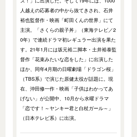
ズ！」に出演した。そして19年には、1000
人越えの応募者の中から抜てきされ、石井
裕也監督作・映画「町田くんの世界」にて
主演。「さくらの親子丼」（東海テレビ／2
0年）で連続ドラマ初レギュラー出演を果た
す。21年1月には坂元裕二脚本・土井裕泰監
督作「花束みたいな恋をした」に出演した
ほか、同年4月期の日曜劇場「ドラゴン桜」
（TBS系）で演じた原健太役が話題に。現
在、沖田修一作・映画「子供はわかってあ
げない」が公開中、10月から水曜ドラマ
「恋です！～ヤンキー君と白杖ガール～」
（日本テレビ系）に出演。