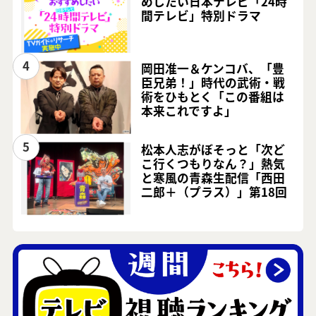
めしたい日本テレビ「24時
間テレビ」特別ドラマ
4
岡田准一＆ケンコバ、「豊
臣兄弟！」時代の武術・戦
術をひもとく「この番組は
本来これですよ」
5
松本人志がぼそっと「次ど
こ行くつもりなん？」熱気
と寒風の青森生配信「西田
二郎＋（プラス）」第18回