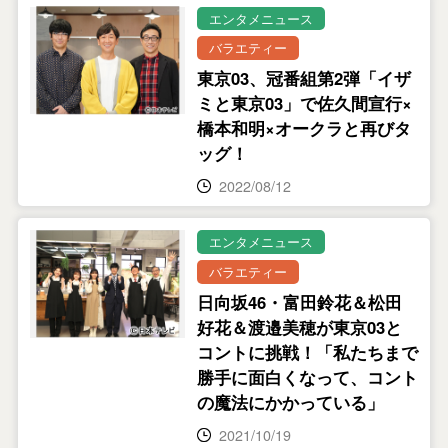
エンタメニュース
バラエティー
東京03、冠番組第2弾「イザ
ミと東京03」で佐久間宣行×
橋本和明×オークラと再びタ
ッグ！
2022/08/12
エンタメニュース
バラエティー
日向坂46・富田鈴花＆松田
好花＆渡邉美穂が東京03と
コントに挑戦！「私たちまで
勝手に面白くなって、コント
の魔法にかかっている」
2021/10/19