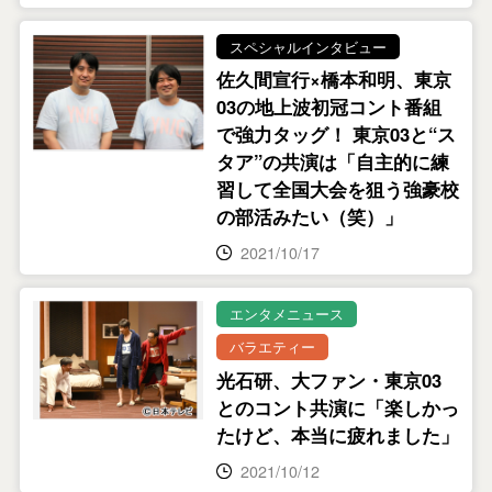
スペシャルインタビュー
佐久間宣行×橋本和明、東京
03の地上波初冠コント番組
で強力タッグ！ 東京03と“ス
タア”の共演は「自主的に練
習して全国大会を狙う強豪校
の部活みたい（笑）」
2021/10/17
エンタメニュース
バラエティー
光石研、大ファン・東京03
とのコント共演に「楽しかっ
たけど、本当に疲れました」
2021/10/12