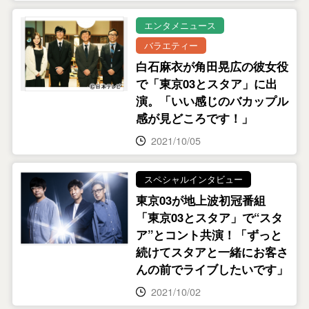
エンタメニュース
バラエティー
白石麻衣が角田晃広の彼女役
で「東京03とスタア」に出
演。「いい感じのバカップル
感が見どころです！」
2021/10/05
スペシャルインタビュー
東京03が地上波初冠番組
「東京03とスタア」で“スタ
ア”とコント共演！「ずっと
続けてスタアと一緒にお客さ
んの前でライブしたいです」
2021/10/02