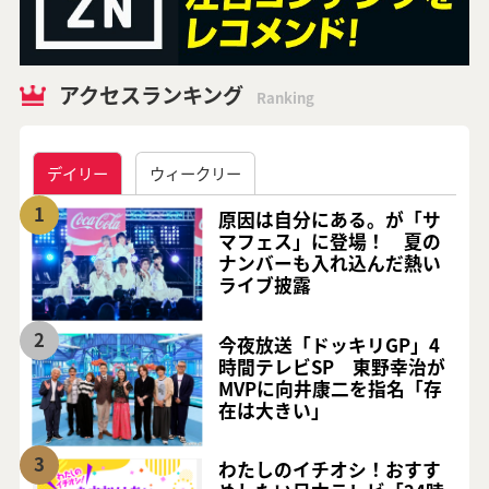
アクセスランキング
Ranking
デイリー
ウィークリー
1
原因は自分にある。が「サ
マフェス」に登場！ 夏の
ナンバーも入れ込んだ熱い
ライブ披露
2
今夜放送「ドッキリGP」4
時間テレビSP 東野幸治が
MVPに向井康二を指名「存
在は大きい」
3
わたしのイチオシ！おすす