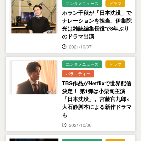
エンタメニュース
ドラマ
ホラン千秋が「日本沈没」で
ナレーションを担当。伊集院
光は雑誌編集長役で8年ぶり
のドラマ出演
2021/10/07
エンタメニュース
ドラマ
バラエティー
TBS作品がNetflixで世界配信
決定！ 第1弾は小栗旬主演
「日本沈没」。宮藤官九郎×
大石静脚本による新作ドラマ
も
2021/10/06