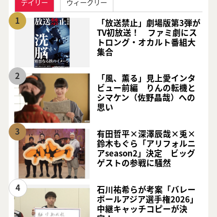
デイリー
ウィークリー
1
「放送禁止」劇場版第3弾が
TV初放送！ ファミ劇にス
トロング・オカルト番組大
集合
2
「風、薫る」見上愛インタ
ビュー前編 りんの転機と
シマケン（佐野晶哉）への
思い
3
有田哲平×深澤辰哉×兎×
鈴木もぐら「アリフォルニ
アseason2」決定 ビッグ
ゲストの参戦に騒然
4
石川祐希らが考案「バレー
ボールアジア選手権2026」
中継キャッチコピーが決