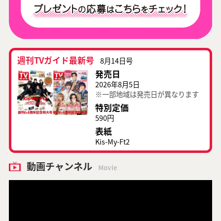
週刊TVガイド最新号
8月14日号
発売日
2026年8月5日
※一部地域は発売日が異なります
特別定価
590円
表紙
Kis-My-Ft2
動画チャンネル
Movie