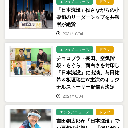
エンタメニュース
ドラマ
「日本沈没」役さながらの小
栗旬のリーダーシップを共演
者が絶賛
2021/10/04
エンタメニュース
ドラマ
チョコプラ・長田、空気階
段・もぐら、面白さを封印し
「日本沈没」に出演。与田祐
希＆板垣瑞生W主演のオリジ
ナルストーリー配信も決定
2021/10/04
エンタメニュース
ドラマ
吉田鋼太郎が「日本沈没」で
小栗旬の父親に。「演じがい