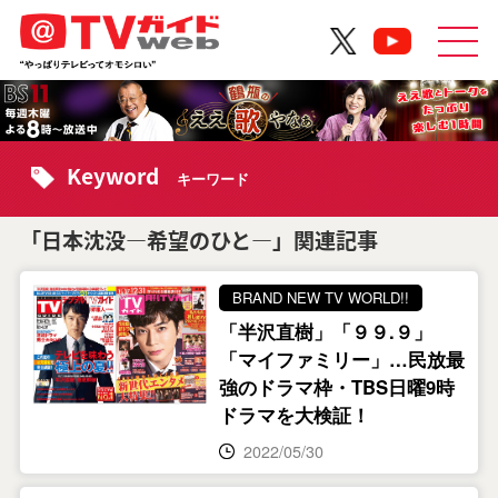
Keyword
キーワード
「日本沈没―希望のひと―」関連記事
BRAND NEW TV WORLD!!
「半沢直樹」「９９.９」
「マイファミリー」…民放最
強のドラマ枠・TBS日曜9時
ドラマを大検証！
2022/05/30