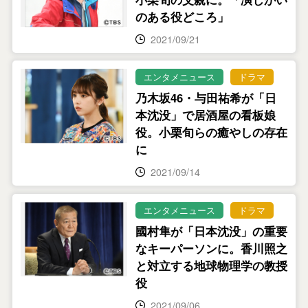
のある役どころ」
2021/09/21
エンタメニュース
ドラマ
乃木坂46・与田祐希が「日
本沈没」で居酒屋の看板娘
役。小栗旬らの癒やしの存在
に
2021/09/14
エンタメニュース
ドラマ
國村隼が「日本沈没」の重要
なキーパーソンに。香川照之
と対立する地球物理学の教授
役
2021/09/06