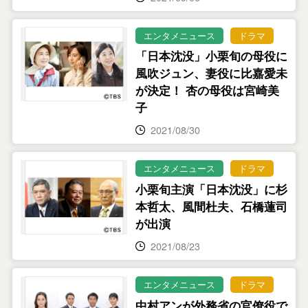
エンタメニュース
ドラマ
「日本沈没」小栗旬の母役に
風吹ジュン、妻役に比嘉愛未
が決定！ 杏の母役は宮崎美
子
2021/08/30
エンタメニュース
ドラマ
小栗旬主演「日本沈没」に杉
本哲太、風間杜夫、石橋蓮司
が出演
2021/08/23
エンタメニュース
ドラマ
中村アンが外務省の官僚役で