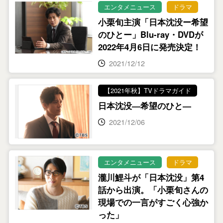
エンタメニュース
ドラマ
小栗旬主演「日本沈没ー希望
のひとー」Blu-ray・DVDが
2022年4月6日に発売決定！
2021/12/12
【2021年秋】TVドラマガイド
日本沈没―希望のひと―
2021/12/06
エンタメニュース
ドラマ
瀧川鯉斗が「日本沈没」第4
話から出演。「小栗旬さんの
現場での一言がすごく心強か
った」