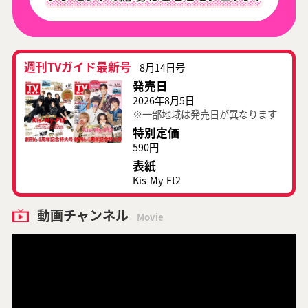
週刊TVガイド最新号
8月14日号
発売日
2026年8月5日
※一部地域は発売日が異なります
特別定価
590円
表紙
Kis-My-Ft2
動画チャンネル
Movie