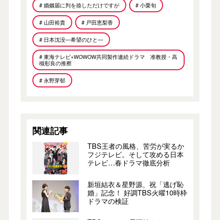
# 婚姻届に判を捺しただけですが
# 小栗旬
# 山田裕貴
# 戸田恵梨香
# 日本沈没―希望のひと―
# 東海テレビ×WOWOW共同製作連続ドラマ 准教授・高
槻彰良の推察
# 永野芽郁
関連記事
TBS王者の風格、苦労が実るか
フジテレビ。そして攻める日本
テレビ…春ドラマ徹底分析
新垣結衣＆星野源、祝「逃げ恥
婚」記念！ 好調TBS火曜10時枠
ドラマの検証