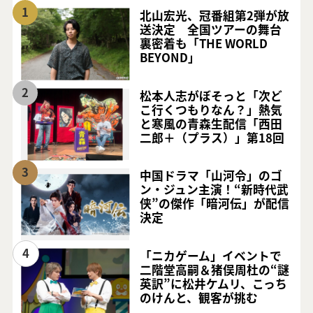
1
北山宏光、冠番組第2弾が放
送決定 全国ツアーの舞台
裏密着も「THE WORLD
BEYOND」
2
松本人志がぼそっと「次ど
こ行くつもりなん？」熱気
と寒風の青森生配信「西田
二郎＋（プラス）」第18回
3
中国ドラマ「山河令」のゴ
ン・ジュン主演！“新時代武
侠”の傑作「暗河伝」が配信
決定
4
「ニカゲーム」イベントで
二階堂高嗣＆猪俣周杜の“謎
英訳”に松井ケムリ、こっち
のけんと、観客が挑む