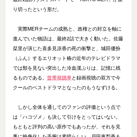
り切ったという形だ。
実際MERチームの成熟と、政権との対立を軸に
進んでいた物語は、最終2話で大きく動いた。佐藤
栞里が演じた喜多見凉香の死の衝撃と、城田優扮
（ふん）するエリオット椿の近年のテレビドラマ
では類を見ない突出した冷血漢ぶりは、記憶に残
るものである。
世帯視聴率
と録画視聴の双方で今
クールのベストドラマとなったのもうなずける。
しかし全体を通してのファンの評価という点で
は「ハコヅメ」も決して引けをとってはいない。
もともと評判の高い原作でもあったが、それを見
事に映像化した手腕は素晴らしい。戸田恵梨香＆