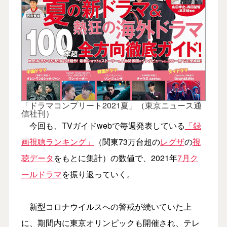
「ドラマコンプリート2021夏」（東京ニュース通
信社刊）
今回も、TVガイドwebで毎週発表している
「録
画視聴ランキング」
（関東73万台超の
レグザ
の
視
聴データ
をもとに集計）の数値で、2021年
7月ク
ールドラマ
を振り返っていく。
新型コロナウイルスへの警戒が続いていた上
に、期間内に東京オリンピックも開催され、テレ