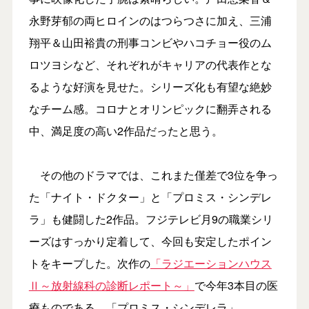
永野芽郁の両ヒロインのはつらつさに加え、三浦
翔平＆山田裕貴の刑事コンビやハコチョー役のム
ロツヨシなど、それぞれがキャリアの代表作とな
るような好演を見せた。シリーズ化も有望な絶妙
なチーム感。コロナとオリンピックに翻弄される
中、満足度の高い2作品だったと思う。
その他のドラマでは、これまた僅差で3位を争っ
た「ナイト・ドクター」と「プロミス・シンデレ
ラ」も健闘した2作品。フジテレビ月9の職業シリ
ーズはすっかり定着して、今回も安定したポイン
トをキープした。次作の
「ラジエーションハウス
Ⅱ～放射線科の診断レポート～」
で今年3本目の医
療ものである。「プロミス・シンデレラ」