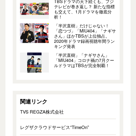
TBSドラマの天下続くも、フジ
テレビが巻き返し？ 新たな指標
も交えて、1月ドラマを徹底分
析！
「半沢直樹」だけじゃない！
「恋つづ」「MIU404」「ナギサ
さん」ほかTBSが上位独占。
2020年ドラマ録画視聴年間ラン
キング発表
「半沢直樹」「ナギサさん」
「MIU404」コロナ禍の7月クー
ルドラマはTBSが完全制覇！
関連リンク
TVS REGZA株式会社
レグザクラウドサービス“TimeOn”