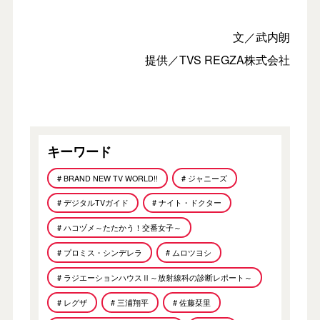
文／武内朗
提供／TVS REGZA株式会社
キーワード
# BRAND NEW TV WORLD!!
# ジャニーズ
# デジタルTVガイド
# ナイト・ドクター
# ハコヅメ～たたかう！交番女子～
# プロミス・シンデレラ
# ムロツヨシ
# ラジエーションハウスⅡ～放射線科の診断レポート～
# レグザ
# 三浦翔平
# 佐藤栞里