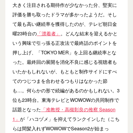
大きく注目される期待作が少なかった分、堅実に
評価を勝ち取ったドラマが多かったようだ。そし
て最も高い継続率を獲得したのが、テレビ朝日金
曜23時台の
「漂着者」
。どんな結末を迎えるかと
いう興味で引っ張る正攻法で最終話のポイントを
押し上げ、「TOKYO MER」を上回る継続率とな
った。最終回の展開を消化不良に感じる視聴者も
いたかもしれないが、もともと制作サイドにすべ
てのつじつまを合わせるつもりはなかった節
も…。何らかの形で続編があるのかもしれない。3
位も23時台。東海テレビとWOWOWの共同制作で
話題となった
「准教授・高槻彰良の推察 Season
1」
が「ハコヅメ」を抑えてランクインした（こち
らは間髪入れずWOWOWでSeason2が始まっ