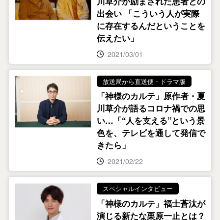
川草介が励まされた患者との
出会い 「こういう人が実際
に存在するんだということを
伝えたい」
2021/03/01
放送局から直送便・ドラマ版
「神様のカルテ」原作者・夏
川草介が語るコロナ禍での思
い…「“人を支える”という景
色を、テレビを通して発信で
きたら」
2021/02/22
スペシャルインタビュー
「神様のカルテ」福士蒼汰が
演じる新たな栗原一止とは？