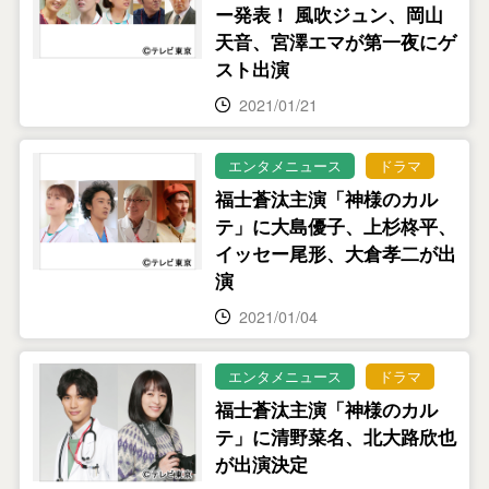
ー発表！ 風吹ジュン、岡山
天音、宮澤エマが第一夜にゲ
スト出演
2021/01/21
エンタメニュース
ドラマ
福士蒼汰主演「神様のカル
テ」に大島優子、上杉柊平、
イッセー尾形、大倉孝二が出
演
2021/01/04
エンタメニュース
ドラマ
福士蒼汰主演「神様のカル
テ」に清野菜名、北大路欣也
が出演決定