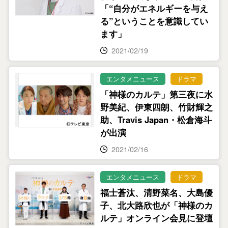
「“自分がエネルギーを与え
る”ということを意識してい
ます」
2021/02/19
エンタメニュース
ドラマ
「神様のカルテ」第三夜に水
野美紀、伊東四朗、竹財輝之
助、Travis Japan・松倉海斗
が出演
2021/02/16
エンタメニュース
ドラマ
福士蒼汰、清野菜名、大島優
子、北大路欣也が「神様のカ
ルテ」オンライン会見に登壇