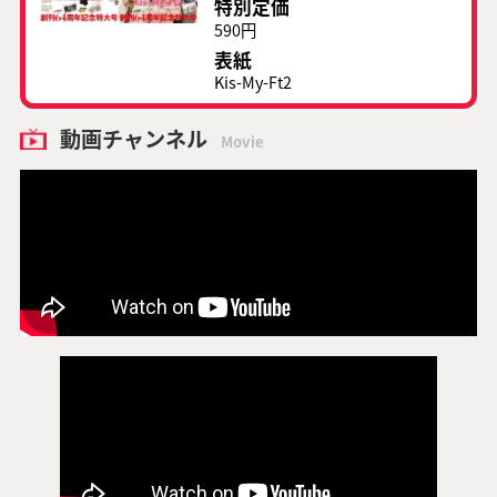
特別定価
590円
表紙
Kis-My-Ft2
動画チャンネル
Movie