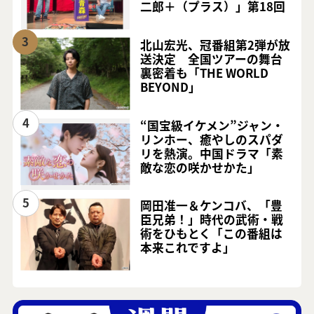
二郎＋（プラス）」第18回
3
北山宏光、冠番組第2弾が放
送決定 全国ツアーの舞台
裏密着も「THE WORLD
BEYOND」
4
“国宝級イケメン”ジャン・
リンホー、癒やしのスパダ
リを熱演。中国ドラマ「素
敵な恋の咲かせかた」
5
岡田准一＆ケンコバ、「豊
臣兄弟！」時代の武術・戦
術をひもとく「この番組は
本来これですよ」