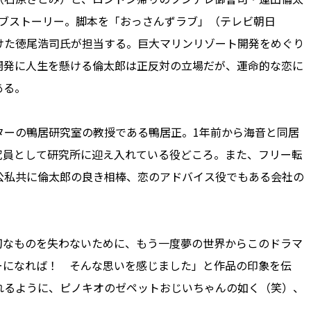
くラブストーリー。脚本を「おっさんずラブ」（テレビ朝日
けた徳尾浩司氏が担当する。巨大マリンリゾート開発をめぐり
開発に人生を懸ける倫太郎は正反対の立場だが、運命的な恋に
ある。
ーの鴨居研究室の教授である鴨居正。1年前から海音と同居
究員として研究所に迎え入れている役どころ。また、フリー転
公私共に倫太郎の良き相棒、恋のアドバイス役でもある会社の
なものを失わないために、もう一度夢の世界からこのドラマ
ーになれば！ そんな思いを感じました」と作品の印象を伝
れるように、ピノキオのゼペットおじいちゃんの如く（笑）、