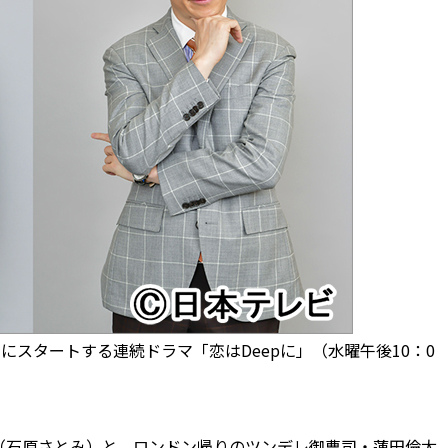
スタートする連続ドラマ「恋はDeepに」（水曜午後10：0
石原さとみ）と、ロンドン帰りのツンデレ御曹司・蓮田倫太