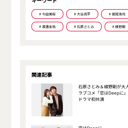
キーワード
# 今田美桜
# 大谷亮平
# 徳尾浩司
# 渡邊圭祐
# 石原さとみ
# 綾野剛
関連記事
石原さとみ＆綾野剛が大
ラブコメ「恋はDeepに
ドラマ初共演
恋はDeepに