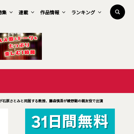
特集
連載
作品情報
ランキング
んが石原さとみと同居する教授、藤森慎吾が綾野剛の親友役で出演