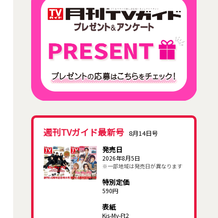
週刊TVガイド最新号
8月14日号
発売日
2026年8月5日
※一部地域は発売日が異なります
特別定価
590円
表紙
Kis-My-Ft2