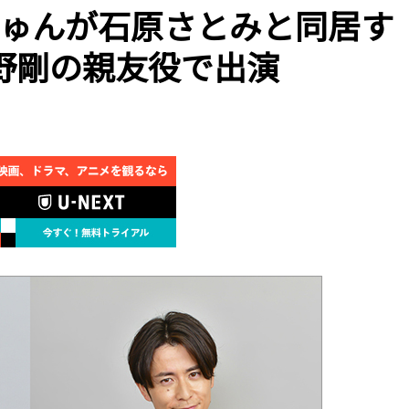
じゅんが石原さとみと同居す
野剛の親友役で出演