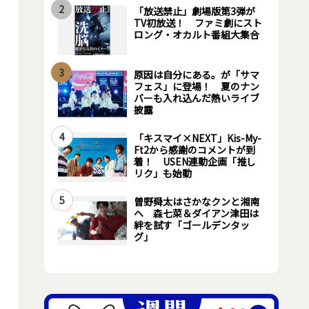
2
「放送禁止」劇場版第3弾が
TV初放送！ ファミ劇にスト
ロング・オカルト番組大集合
3
原因は自分にある。が「サマ
フェス」に登場！ 夏のナン
バーも入れ込んだ熱いライブ
披露
4
「キスマイ×NEXT」Kis-My-
Ft2から感謝のコメントが到
着！ USEN連動企画「推し
リク」も始動
5
曽野舜太はさかなクンと湘南
へ 森七菜＆ダイアン津田は
絆を試す「ゴールデンタッ
グ」