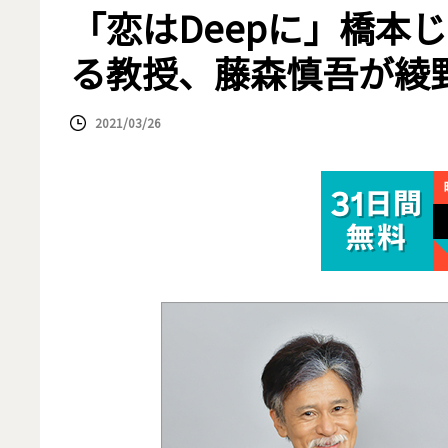
「恋はDeepに」橋本
る教授、藤森慎吾が綾
2021/03/26