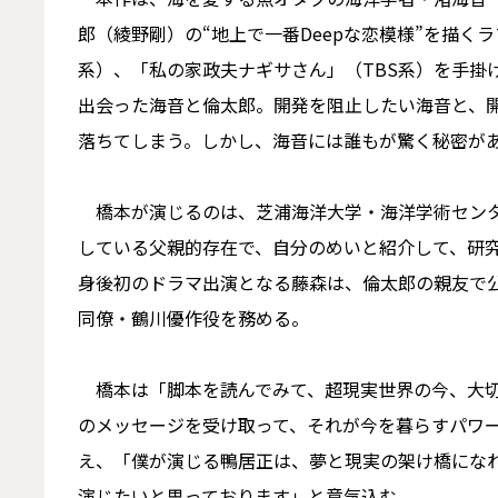
郎（綾野剛）の“地上で一番Deepな恋模様”を描
系）、「私の家政夫ナギサさん」（TBS系）を手掛
出会った海音と倫太郎。開発を阻止したい海音と、
落ちてしまう。しかし、海音には誰もが驚く秘密が
橋本が演じるのは、芝浦海洋大学・海洋学術センタ
している父親的存在で、自分のめいと紹介して、研
身後初のドラマ出演となる藤森は、倫太郎の親友で
同僚・鶴川優作役を務める。
橋本は「脚本を読んでみて、超現実世界の今、大切
のメッセージを受け取って、それが今を暮らすパワ
え、「僕が演じる鴨居正は、夢と現実の架け橋にな
演じたいと思っております」と意気込む。