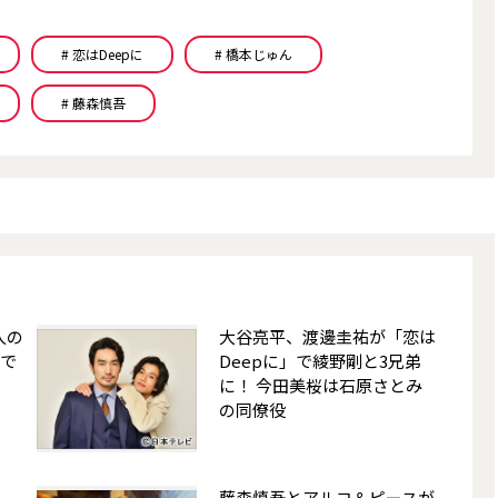
# 恋はDeepに
# 橋本じゅん
# 藤森慎吾
人の
大谷亮平、渡邊圭祐が「恋は
」で
Deepに」で綾野剛と3兄弟
に！ 今田美桜は石原さとみ
の同僚役
藤森慎吾とアルコ＆ピースが