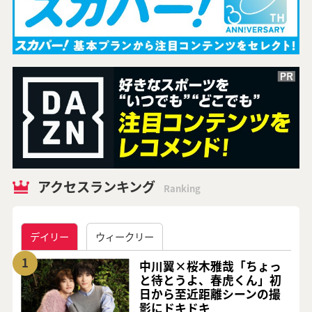
アクセスランキング
Ranking
デイリー
ウィークリー
1
中川翼×桜木雅哉「ちょっ
と待とうよ、春虎くん」初
日から至近距離シーンの撮
影にドキドキ