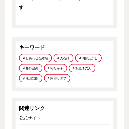
す！
キーワード
# しあわせな結婚
# 大石静
# 岡部たかし
# 杉野遥亮
# 松たか子
# 板垣李光人
# 段田安則
# 阿部サダヲ
関連リンク
公式サイト