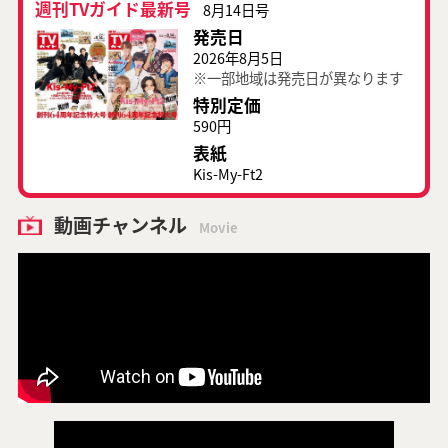
週刊TVガイド最新号
8月14日号
発売日
2026年8月5日
※一部地域は発売日が異なります
特別定価
590円
表紙
Kis-My-Ft2
動画チャンネル
Movie