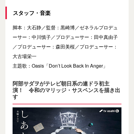
スタッフ・音楽
脚本：大石静／監督：黒崎博／ゼネラルプロデュ
ーサー：中川慎子／プロデューサー：田中真由子
／プロデューサー：森田美桜／プロデューサー：
大古場栄一
主題歌：Oasis「Don’t Look Back In Anger」
阿部サダヲがテレビ朝日系の連ドラ初主
演！ 令和のマリッジ・サスペンスを描き出
す