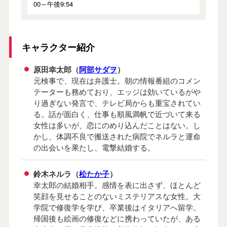
00～午後9:54
キャラクター紹介
原田幸太郎（
阿部サダヲ
）
元検事で、現在は弁護士。朝の情報番組のコメン
テーターも務めており、エッジは効いているがや
り過ぎない発言で、テレビ局からも重宝されてい
る。話が面白く、仕事も順風満帆で近づいて来る
女性は多いが、恋にのめり込んだことはない。し
かし、体調不良で搬送された病院でネルラと運命
の出会いを果たし、電撃結婚する。
鈴木ネルラ（
松たか子
）
幸太郎の結婚相手。感情を表に出さず、ほとんど
笑顔を見せることのないミステリアスな女性。大
学院で修復学を学び、卒業後はイタリアへ留学。
帰国後も絵画の修復などに携わっていたが、ある