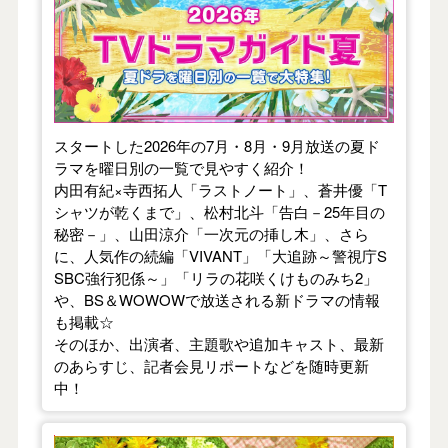
スタートした2026年の7月・8月・9月放送の夏ド
ラマを曜日別の一覧で見やすく紹介！
内田有紀×寺西拓人「ラストノート」、蒼井優「T
シャツが乾くまで」、松村北斗「告白－25年目の
秘密－」、山田涼介「一次元の挿し木」、さら
に、人気作の続編「VIVANT」「大追跡～警視庁S
SBC強行犯係～」「リラの花咲くけものみち2」
や、BS＆WOWOWで放送される新ドラマの情報
も掲載☆
そのほか、出演者、主題歌や追加キャスト、最新
のあらすじ、記者会見リポートなどを随時更新
中！
【2026年春】TVドラマガイド