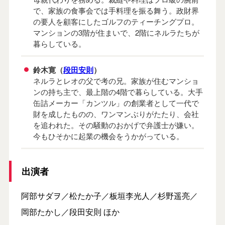
で、家族の食事会では手料理を振る舞う。政財界
の要人を顧客にしたゴルフのティーチングプロ。
マンションの3階が住まいで、2階にネルラたちが
暮らしている。
鈴木寛（
段田安則
）
ネルラとレオの父で考の兄。家族が住むマンショ
ンの持ち主で、最上階の4階で暮らしている。大手
缶詰メーカー「カンツル」の創業者として一代で
財を成したものの、ワンマンぶりがたたり、会社
を追われた。その騒動のおかげで弁護士が嫌い。
今もひそかに起業の機会をうかがっている。
出演者
阿部サダヲ／松たか子／板垣李光人／杉野遥亮／
岡部たかし／段田安則 ほか