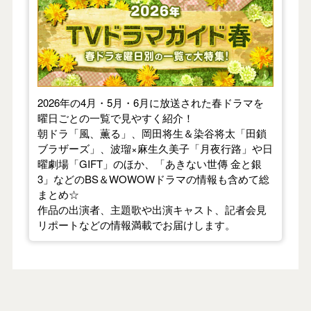
2026年の4月・5月・6月に放送された春ドラマを
曜日ごとの一覧で見やすく紹介！
朝ドラ「風、薫る」、岡田将生＆染谷将太「田鎖
ブラザーズ」、波瑠×麻生久美子「月夜行路」や日
曜劇場「GIFT」のほか、「あきない世傳 金と銀
3」などのBS＆WOWOWドラマの情報も含めて総
まとめ☆
作品の出演者、主題歌や出演キャスト、記者会見
リポートなどの情報満載でお届けします。