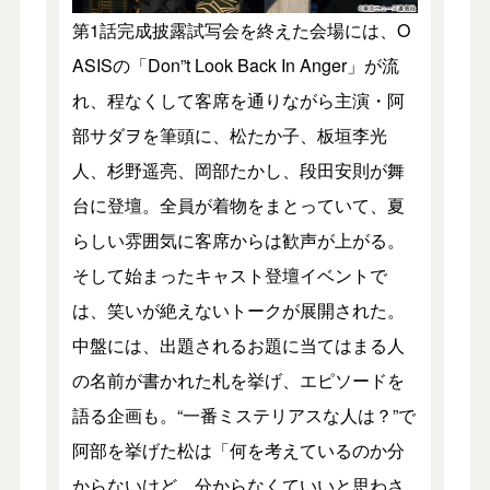
第1話完成披露試写会を終えた会場には、O
ASISの「Don”t Look Back In Anger」が流
れ、程なくして客席を通りながら主演・阿
部サダヲを筆頭に、松たか子、板垣李光
人、杉野遥亮、岡部たかし、段田安則が舞
台に登壇。全員が着物をまとっていて、夏
らしい雰囲気に客席からは歓声が上がる。
そして始まったキャスト登壇イベントで
は、笑いが絶えないトークが展開された。
中盤には、出題されるお題に当てはまる人
の名前が書かれた札を挙げ、エピソードを
語る企画も。“一番ミステリアスな人は？”で
阿部を挙げた松は「何を考えているのか分
からないけど、分からなくていいと思わさ