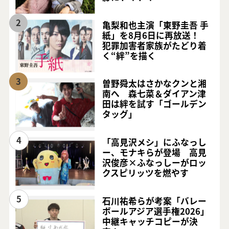
2
亀梨和也主演「東野圭吾 手
紙」を8月6日に再放送！
犯罪加害者家族がたどり着
く“絆”を描く
3
曽野舜太はさかなクンと湘
南へ 森七菜＆ダイアン津
田は絆を試す「ゴールデン
タッグ」
4
「高見沢メシ」にふなっし
ー、モナキらが登場 高見
沢俊彦×ふなっしーがロッ
クスピリッツを燃やす
5
石川祐希らが考案「バレー
ボールアジア選手権2026」
中継キャッチコピーが決