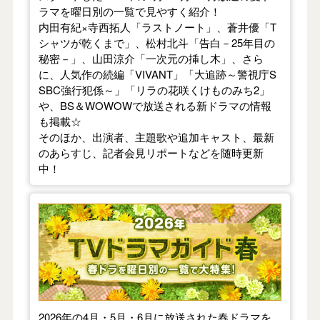
ラマを曜日別の一覧で見やすく紹介！
内田有紀×寺西拓人「ラストノート」、蒼井優「T
シャツが乾くまで」、松村北斗「告白－25年目の
秘密－」、山田涼介「一次元の挿し木」、さら
に、人気作の続編「VIVANT」「大追跡～警視庁S
SBC強行犯係～」「リラの花咲くけものみち2」
や、BS＆WOWOWで放送される新ドラマの情報
も掲載☆
そのほか、出演者、主題歌や追加キャスト、最新
のあらすじ、記者会見リポートなどを随時更新
中！
【2026年春】TVドラマガイド
2026年の4月・5月・6月に放送された春ドラマを