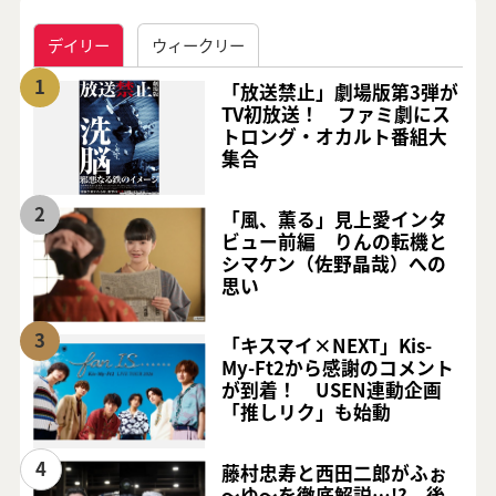
デイリー
ウィークリー
1
「放送禁止」劇場版第3弾が
TV初放送！ ファミ劇にス
トロング・オカルト番組大
集合
2
「風、薫る」見上愛インタ
ビュー前編 りんの転機と
シマケン（佐野晶哉）への
思い
3
「キスマイ×NEXT」Kis-
My-Ft2から感謝のコメント
が到着！ USEN連動企画
「推しリク」も始動
4
藤村忠寿と西田二郎がふぉ
～ゆ～を徹底解説…!? 後