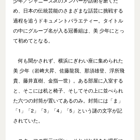
少年／ジャニーズJr.のメンバーが話術を磨くた
め、日本の伝統芸能のさまざまな話芸に挑戦する
過程を追うドキュメントバラエティー。タイトル
の中にグループ名が入る冠番組は、美 少年にとっ
て初めてとなる。
何も聞かされず、横浜にぎわい座に集められた
美 少年（岩﨑大昇、佐藤龍我、那須雄登、浮所飛
貴、藤井直樹、金指一世）。ある部屋に入室する
と、そこには机と椅子、そしてその上に並べられ
た六つの封筒が置いてあるのみ。封筒には「ま」
「1」「2」「3」「4」「5」という謎の文字が記
されていた。