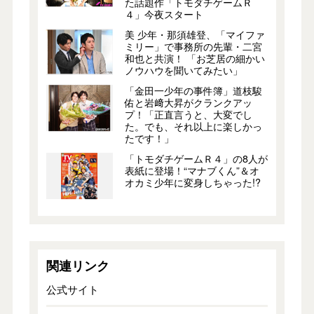
た話題作「トモダチゲームＲ
４」今夜スタート
美 少年・那須雄登、「マイファ
ミリー」で事務所の先輩・二宮
和也と共演！ 「お芝居の細かい
ノウハウを聞いてみたい」
「金田一少年の事件簿」道枝駿
佑と岩﨑大昇がクランクアッ
プ！「正直言うと、大変でし
た。でも、それ以上に楽しかっ
たです！」
「トモダチゲームＲ４」の8人が
表紙に登場！“マナブくん”＆オ
オカミ少年に変身しちゃった!?
関連リンク
公式サイト