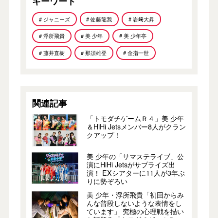
キーワード
# ジャニーズ
# 佐藤龍我
# 岩﨑大昇
# 浮所飛貴
# 美 少年
# 美 少年亭
# 藤井直樹
# 那須雄登
# 金指一世
関連記事
「トモダチゲームＲ４」美 少年
＆HiHi Jetsメンバー8人がクラン
クアップ！
美 少年の「サマステライブ」公
演にHiHi Jetsがサプライズ出
演！ EXシアターに11人が3年ぶ
りに勢ぞろい
美 少年・浮所飛貴「初回からみ
んな普段しないような表情をし
ています」 究極の心理戦を描い