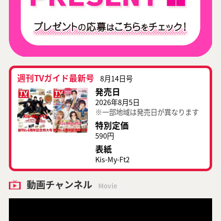
週刊TVガイド最新号
8月14日号
発売日
2026年8月5日
※一部地域は発売日が異なります
特別定価
590円
表紙
Kis-My-Ft2
動画チャンネル
Movie