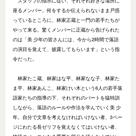
スタッフの指示に従い、それぞれ好きな場所に
座るメンバー。何をするか伝えられないまま戸惑
っているところに、林家正蔵と一門の若手たちが
やって来る。驚くメンバーに正蔵から告げられた
のは「美 少年の皆さんには、今から2時間で落語
の演目を覚えて、披露してもらいます」という指
令だった。
林家たこ蔵、林家はな平、林家なな子、林家た
ま平、林家あんこ、林家けい木という6人の若手落
語家たちの指導の下、それぞれのパートを猛特訓
しながら、落語のルールや作法を学んでいく美 少
年。自分で文章を考えなければいけない者、3ペー
ジにわたる長ゼリフを覚えなくてはいけない者、