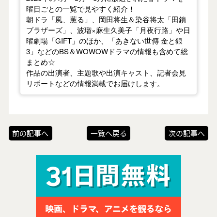
曜日ごとの一覧で見やすく紹介！
朝ドラ「風、薫る」、岡田将生＆染谷将太「田鎖
ブラザーズ」、波瑠×麻生久美子「月夜行路」や日
曜劇場「GIFT」のほか、「あきない世傳 金と銀
3」などのBS＆WOWOWドラマの情報も含めて総
まとめ☆
作品の出演者、主題歌や出演キャスト、記者会見
リポートなどの情報満載でお届けします。
前の記事へ
一覧へ戻る
次の記事へ