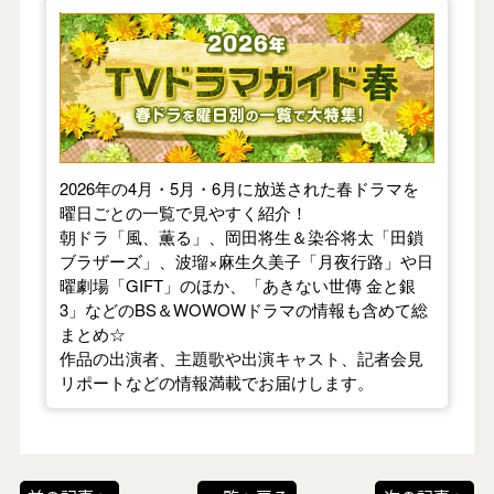
【2026年春】TVドラマガイド
2026年の4月・5月・6月に放送された春ドラマを
曜日ごとの一覧で見やすく紹介！
朝ドラ「風、薫る」、岡田将生＆染谷将太「田鎖
ブラザーズ」、波瑠×麻生久美子「月夜行路」や日
曜劇場「GIFT」のほか、「あきない世傳 金と銀
3」などのBS＆WOWOWドラマの情報も含めて総
まとめ☆
作品の出演者、主題歌や出演キャスト、記者会見
リポートなどの情報満載でお届けします。