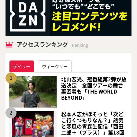
アクセスランキング
Ranking
デイリー
ウィークリー
1
北山宏光、冠番組第2弾が放
送決定 全国ツアーの舞台
裏密着も「THE WORLD
BEYOND」
2
松本人志がぼそっと「次ど
こ行くつもりなん？」熱気
と寒風の青森生配信「西田
二郎＋（プラス）」第18回