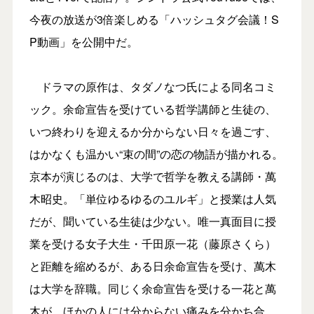
今夜の放送が3倍楽しめる「ハッシュタグ会議！S
P動画」を公開中だ。
ドラマの原作は、タダノなつ氏による同名コミ
ック。余命宣告を受けている哲学講師と生徒の、
いつ終わりを迎えるか分からない日々を過ごす、
はかなくも温かい“束の間”の恋の物語が描かれる。
京本が演じるのは、大学で哲学を教える講師・萬
木昭史。「単位ゆるゆるのユルギ」と授業は人気
だが、聞いている生徒は少ない。唯一真面目に授
業を受ける女子大生・千田原一花（藤原さくら）
と距離を縮めるが、ある日余命宣告を受け、萬木
は大学を辞職。同じく余命宣告を受ける一花と萬
木が、ほかの人には分からない痛みを分かち合