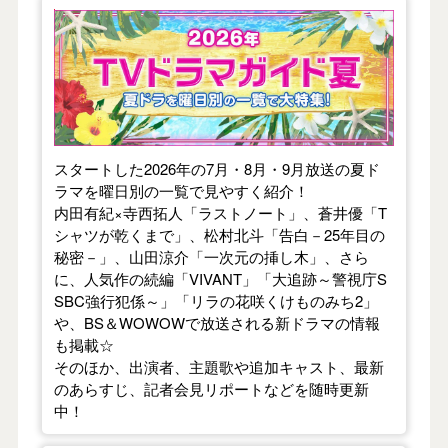
【2026年夏】TVドラマガイド
スタートした2026年の7月・8月・9月放送の夏ド
ラマを曜日別の一覧で見やすく紹介！
内田有紀×寺西拓人「ラストノート」、蒼井優「T
シャツが乾くまで」、松村北斗「告白－25年目の
秘密－」、山田涼介「一次元の挿し木」、さら
に、人気作の続編「VIVANT」「大追跡～警視庁S
SBC強行犯係～」「リラの花咲くけものみち2」
や、BS＆WOWOWで放送される新ドラマの情報
も掲載☆
そのほか、出演者、主題歌や追加キャスト、最新
のあらすじ、記者会見リポートなどを随時更新
中！