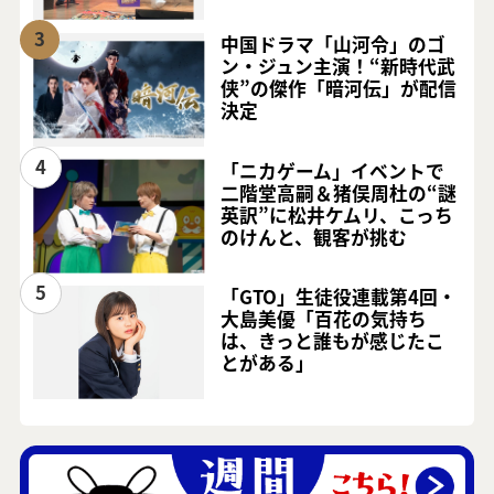
3
中国ドラマ「山河令」のゴ
ン・ジュン主演！“新時代武
侠”の傑作「暗河伝」が配信
決定
4
「ニカゲーム」イベントで
二階堂高嗣＆猪俣周杜の“謎
英訳”に松井ケムリ、こっち
のけんと、観客が挑む
5
「GTO」生徒役連載第4回・
大島美優「百花の気持ち
は、きっと誰もが感じたこ
とがある」