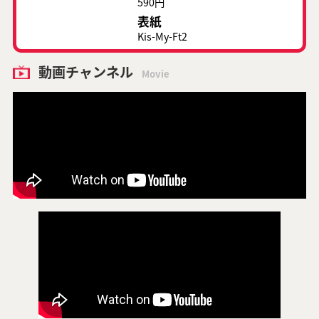
590円
表紙
Kis-My-Ft2
動画チャンネル
Movie