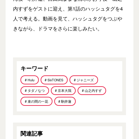
内すずをゲストに迎え、第1話のハッシュタグを4
人で考える。動画を見て、ハッシュタグをつぶや
きながら、ドラマをさらに楽しみたい。
キーワード
# Hulu
# SixTONES
# ジャニーズ
# タダノなつ
# 京本大我
# 山之内すず
# 束の間の一花
# 駒井蓮
関連記事