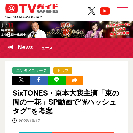
News
ニュース
エンタメニュース
ドラマ
SixTONES・京本大我主演「束の
間の一花」SP動画で“#ハッシュ
タグ”を考案
2022/10/17