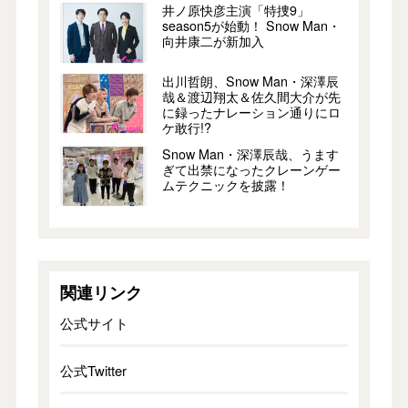
井ノ原快彦主演「特捜9」
season5が始動！ Snow Man・
向井康二が新加入
出川哲朗、Snow Man・深澤辰
哉＆渡辺翔太＆佐久間大介が先
に録ったナレーション通りにロ
ケ敢行!?
Snow Man・深澤辰哉、うます
ぎて出禁になったクレーンゲー
ムテクニックを披露！
関連リンク
公式サイト
公式Twitter