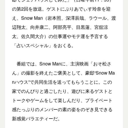
の第2回を放送。ゲストにぷりあでぃす玲奈を迎
え、Snow Man（岩本照、深澤辰哉、ラウール、渡
辺翔太、向井康二、阿部亮平、目黒蓮、宮舘涼
太、佐久間大介）の仕事運やモテ運を予⾔する
「占いスペシャル」をおくる。
番組では、Snow Manに、主演映画「おそ松さ
ん」の撮影を終えたご褒美として、豪邸“Snow Ma
nハウス”で共同生活を送ってもらうことに。この
家でのんびりと過ごしたり、遊びに来るゲストと
トークやゲームをして楽しんだり、プライベート
感たっぷりのメンバーの素の姿をのぞき見できる
新感覚バラエティーだ。