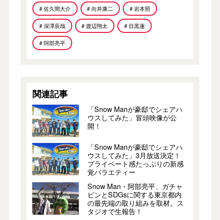
# 佐久間大介
# 向井康二
# 岩本照
# 深澤辰哉
# 渡辺翔太
# 目黒蓮
# 阿部亮平
関連記事
「Snow Manが豪邸でシェアハ
ウスしてみた」冒頭映像が公
開！
「Snow Manが豪邸でシェアハ
ウスしてみた」3月放送決定！
プライベート感たっぷりの新感
覚バラエティー
Snow Man・阿部亮平、ガチャ
ピンとSDGsに関する東京都内
の最先端の取り組みを取材。ス
タジオで生報告！