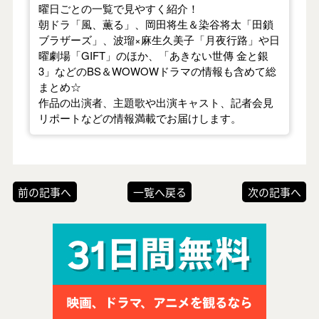
曜日ごとの一覧で見やすく紹介！
朝ドラ「風、薫る」、岡田将生＆染谷将太「田鎖
ブラザーズ」、波瑠×麻生久美子「月夜行路」や日
曜劇場「GIFT」のほか、「あきない世傳 金と銀
3」などのBS＆WOWOWドラマの情報も含めて総
まとめ☆
作品の出演者、主題歌や出演キャスト、記者会見
リポートなどの情報満載でお届けします。
前の記事へ
一覧へ戻る
次の記事へ