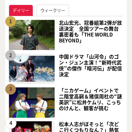
デイリー
ウィークリー
1
北山宏光、冠番組第2弾が放
送決定 全国ツアーの舞台
裏密着も「THE WORLD
BEYOND」
2
中国ドラマ「山河令」のゴ
ン・ジュン主演！“新時代武
侠”の傑作「暗河伝」が配信
決定
3
「ニカゲーム」イベントで
二階堂高嗣＆猪俣周杜の“謎
英訳”に松井ケムリ、こっち
のけんと、観客が挑む
4
松本人志がぼそっと「次ど
こ行くつもりなん？」熱気