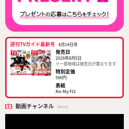
週刊TVガイド最新号
8月14日号
発売日
2026年8月5日
※一部地域は発売日が異なります
特別定価
590円
表紙
Kis-My-Ft2
動画チャンネル
Movie