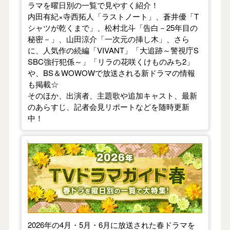
ラマを曜日別の一覧で見やすく紹介！
内田有紀×寺西拓人「ラストノート」、蒼井優「T
シャツが乾くまで」、松村北斗「告白－25年目の
秘密－」、山田涼介「一次元の挿し木」、さら
に、人気作の続編「VIVANT」「大追跡～警視庁S
SBC強行犯係～」「リラの花咲くけものみち2」
や、BS＆WOWOWで放送される新ドラマの情報
も掲載☆
そのほか、出演者、主題歌や追加キャスト、最新
のあらすじ、記者会見リポートなどを随時更新
中！
【2026年春】TVドラマガイド
2026年の4月・5月・6月に放送された春ドラマを