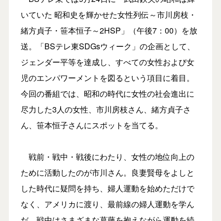
いていた 昭和史を輝かせた女性列伝～市川房枝・
緒方貞子・笹本恒子～2HSP」（午後7：00）を放
送。「BSテレ東SDGsウィーク」の企画として、
ジェンダー平等を達成し、すべての女性および女
児のエンパワーメントを図るという項目に着目。
今回の番組では、昭和の時代に女性の社会進出に
尽力した3人の女性、市川房枝さん、緒方貞子さ
ん、笹本恒子さんにスポットを当てる。
戦前・戦中・戦後にわたり、女性の地位向上の
ために活動したのが市川さん。良妻賢母をよしと
した時代に疑問を持ち、婦人運動を始めただけで
なく、アメリカに渡り、最前線の婦人運動を学ん
だ。戦中はさまざまな葛藤を抱えながら運動を続