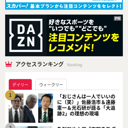
アクセスランキング
Ranking
デイリー
ウィークリー
1
「おじさんは一人でいいの
に（笑）」佐藤浩市＆遠藤
憲一＆光石研が語る「大追
跡2」の理想の現場
2