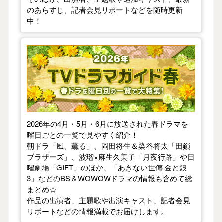
のあらすじ、記者会見リポートなどを随時更新
中！
【2026年春】TVドラマガイド
2026年の4月・5月・6月に放送された春ドラマを
曜日ごとの一覧で見やすく紹介！
朝ドラ「風、薫る」、岡田将生＆染谷将太「田鎖
ブラザーズ」、波瑠×麻生久美子「月夜行路」や日
曜劇場「GIFT」のほか、「あきない世傳 金と銀
3」などのBS＆WOWOWドラマの情報も含めて総
まとめ☆
作品の出演者、主題歌や出演キャスト、記者会見
リポートなどの情報満載でお届けします。