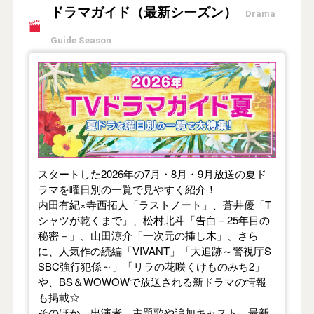
ドラマガイド（最新シーズン）
Drama
Guide Season
【2026年夏】TVドラマガイド
スタートした2026年の7月・8月・9月放送の夏ド
ラマを曜日別の一覧で見やすく紹介！
内田有紀×寺西拓人「ラストノート」、蒼井優「T
シャツが乾くまで」、松村北斗「告白－25年目の
秘密－」、山田涼介「一次元の挿し木」、さら
に、人気作の続編「VIVANT」「大追跡～警視庁S
SBC強行犯係～」「リラの花咲くけものみち2」
や、BS＆WOWOWで放送される新ドラマの情報
も掲載☆
そのほか、出演者、主題歌や追加キャスト、最新