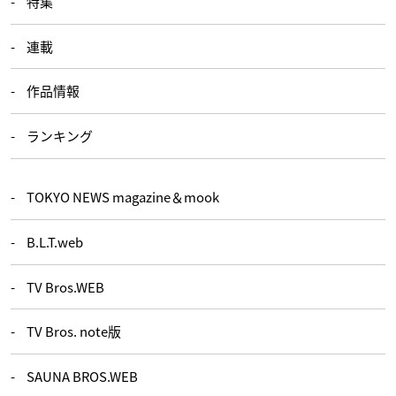
特集
連載
作品情報
ランキング
TOKYO NEWS magazine＆mook
B.L.T.web
TV Bros.WEB
TV Bros. note版
SAUNA BROS.WEB