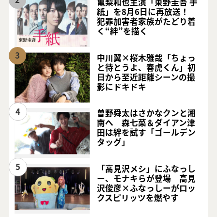
亀梨和也主演「東野圭吾 手
紙」を8月6日に再放送！
犯罪加害者家族がたどり着
く“絆”を描く
3
中川翼×桜木雅哉「ちょっ
と待とうよ、春虎くん」初
日から至近距離シーンの撮
影にドキドキ
4
曽野舜太はさかなクンと湘
南へ 森七菜＆ダイアン津
田は絆を試す「ゴールデン
タッグ」
5
「高見沢メシ」にふなっし
ー、モナキらが登場 高見
沢俊彦×ふなっしーがロッ
クスピリッツを燃やす