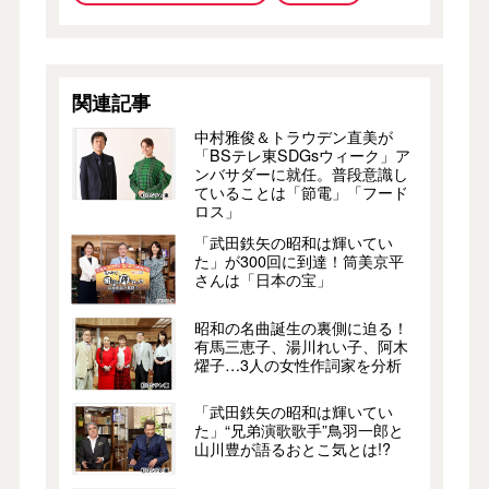
関連記事
中村雅俊＆トラウデン直美が
「BSテレ東SDGsウィーク」ア
ンバサダーに就任。普段意識し
ていることは「節電」「フード
ロス」
「武田鉄矢の昭和は輝いてい
た」が300回に到達！筒美京平
さんは「日本の宝」
昭和の名曲誕生の裏側に迫る！
有馬三恵子、湯川れい子、阿木
燿子…3人の女性作詞家を分析
「武田鉄矢の昭和は輝いてい
た」“兄弟演歌歌手”鳥羽一郎と
山川豊が語るおとこ気とは!?