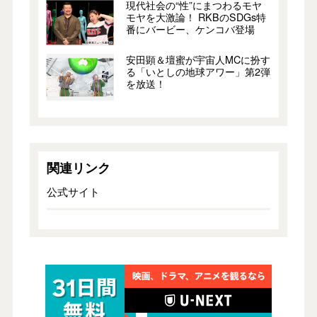
現代社会の“性”にまつわるモヤ
モヤを大激論！ RKBのSDGs特
番にバービー、ケンコバ登場
安田顕＆壇蜜が宇宙人MCに扮す
る「いとしの地球アワー」第2弾
を放送！
関連リンク
公式サイト