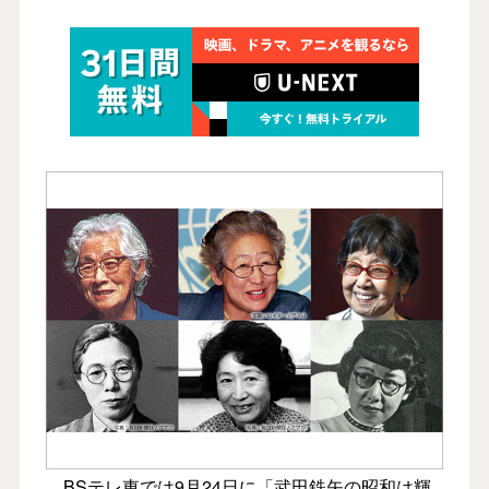
BSテレ東では9月24日に「武田鉄矢の昭和は輝