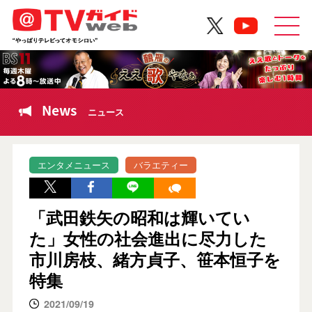
News
ニュース
エンタメニュース
バラエティー
「武田鉄矢の昭和は輝いてい
た」女性の社会進出に尽力した
市川房枝、緒方貞子、笹本恒子を
特集
2021/09/19