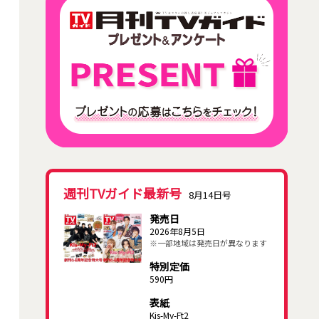
週刊TVガイド最新号
8月14日号
発売日
2026年8月5日
※一部地域は発売日が異なります
特別定価
590円
表紙
Kis-My-Ft2