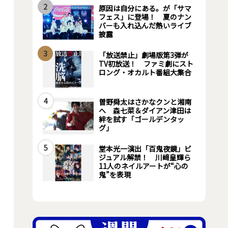
2
原因は自分にある。が「サマ
フェス」に登場！ 夏のナン
バーも入れ込んだ熱いライブ
披露
3
「放送禁止」劇場版第3弾が
TV初放送！ ファミ劇にスト
ロング・オカルト番組大集合
4
曽野舜太はさかなクンと湘南
へ 森七菜＆ダイアン津田は
絆を試す「ゴールデンタッ
グ」
5
堂本光一演出「百鬼夜鏡」ビ
ジュアル解禁！ 川﨑皇輝ら
11人のネイルアートが“心の
鬼”を表現