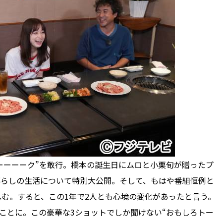
ーーーーク”を敢行。橋本の誕生日にムロと小栗旬が贈ったプ
暮らしの生活について特別大公開。そして、もはや番組恒例と
む。すると、この1年で2人とも心境の変化があったと言う。
ことに。この豪華な3ショットでしか聞けない“おもしろトー