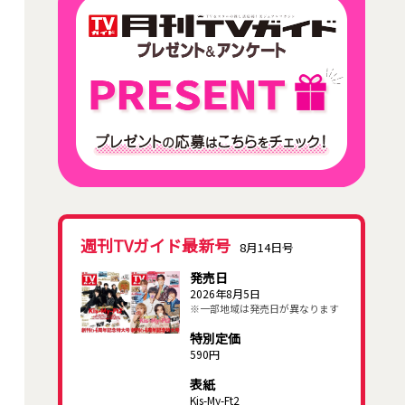
週刊TVガイド最新号
8月14日号
発売日
2026年8月5日
※一部地域は発売日が異なります
特別定価
590円
表紙
Kis-My-Ft2