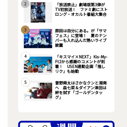
2
「放送禁止」劇場版第3弾が
TV初放送！ ファミ劇にスト
ロング・オカルト番組大集合
3
原因は自分にある。が「サマ
フェス」に登場！ 夏のナン
バーも入れ込んだ熱いライブ
披露
4
「キスマイ×NEXT」Kis-My-
Ft2から感謝のコメントが到
着！ USEN連動企画「推し
リク」も始動
5
曽野舜太はさかなクンと湘南
へ 森七菜＆ダイアン津田は
絆を試す「ゴールデンタッ
グ」