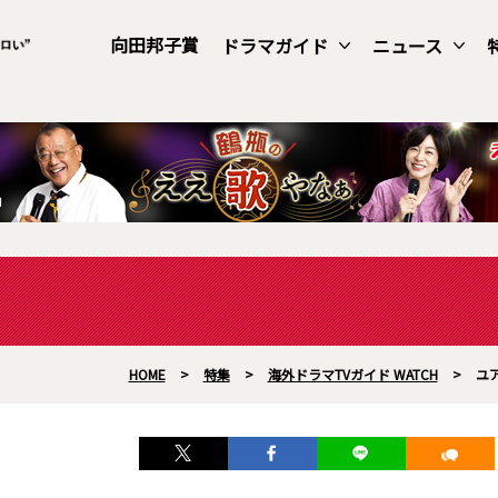
向田邦子賞
ドラマガイド
ニュース
HOME
>
特集
>
海外ドラマTVガイド WATCH
>
ユ