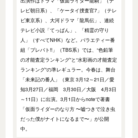
出演作はドラマ「仮面ライダー龍騎」（テ
レビ朝日系）、「ケータイ捜査官7」（テレ
ビ東京系）、大河ドラマ「龍馬伝」、連続
テレビ小説「てっぱん」、「精霊の守り
人」（すべてNHK）など。バラエティー番
組「プレバト!!」（TBS系）では、“色鉛筆
の才能査定ランキング”と“水彩画の才能査定
ランキング”の準レギュラー。今春は、舞台
「未来記の番人」（東京 3月12～21日／愛
知3月27日／福岡 3月30日／大阪 4月3日
～11日）に出演。3月1日からnoteで著書
「仮面ライダーのなり方 〜嘘つきで泣き虫
だった僕がナイトになるまで〜」が公開
中。