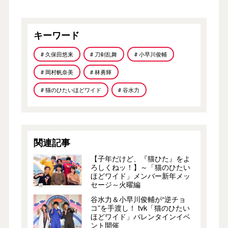
キーワード
# 久保田悠来
# 刀剣乱舞
# 小早川俊輔
# 岡村帆奈美
# 林勇輝
# 猫のひたいほどワイド
# 谷水力
関連記事
【子年だけど、『猫ひた』をよ
ろしくねッ！】～「猫のひたい
ほどワイド」メンバー新年メッ
セージ～火曜編
谷水力＆小早川俊輔が“逆チョ
コ”を手渡し！ tvk「猫のひたい
ほどワイド」バレンタインイベ
ント開催