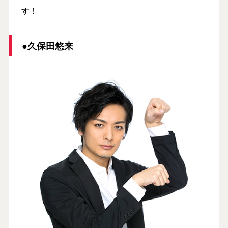
す！
●久保田悠来