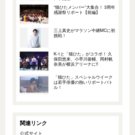
“猫ひたメンバー”大集合！ 3周年
感謝祭リポート【前編】
三上真史がマラソン中継MCに初
挑戦！
K-1と「猫ひた」がコラボ！ 久
保田悠来、小早川俊輔、岡村帆
奈美が横浜アリーナに!!
「猫ひた」スペシャルウイーク
は若手俳優の熱いリポートバト
ル！
関連リンク
公式サイト