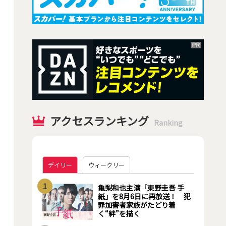
アクセスランキング
Ranking
デイリー
ウィークリー
1
亀梨和也主演「東野圭吾 手
紙」を8月6日に再放送！ 犯
罪加害者家族がたどり着
く“絆”を描く