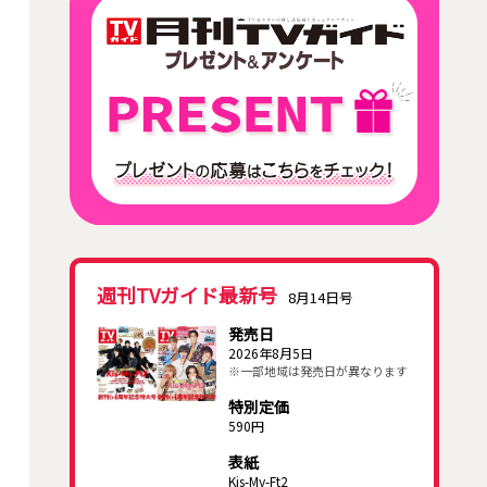
週刊TVガイド最新号
8月14日号
発売日
2026年8月5日
※一部地域は発売日が異なります
特別定価
590円
表紙
Kis-My-Ft2