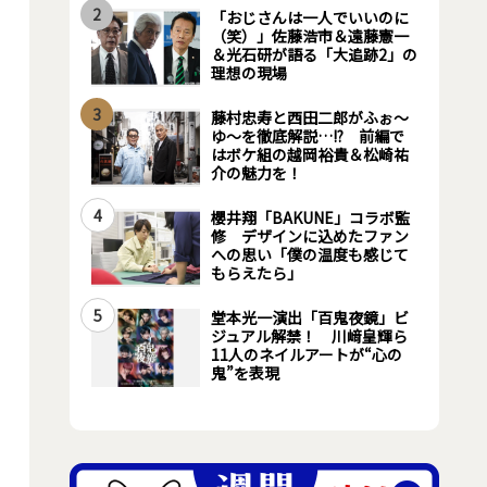
2
「おじさんは一人でいいのに
（笑）」佐藤浩市＆遠藤憲一
＆光石研が語る「大追跡2」の
理想の現場
3
藤村忠寿と西田二郎がふぉ～
ゆ～を徹底解説…!? 前編で
はボケ組の越岡裕貴＆松崎祐
介の魅力を！
4
櫻井翔「BAKUNE」コラボ監
修 デザインに込めたファン
への思い「僕の温度も感じて
もらえたら」
5
堂本光一演出「百鬼夜鏡」ビ
ジュアル解禁！ 川﨑皇輝ら
11人のネイルアートが“心の
鬼”を表現