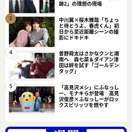
跡2」の理想の現場
3
中川翼×桜木雅哉「ちょっ
と待とうよ、春虎くん」初
日から至近距離シーンの撮
影にドキドキ
4
曽野舜太はさかなクンと湘
南へ 森七菜＆ダイアン津
田は絆を試す「ゴールデン
タッグ」
5
「高見沢メシ」にふなっし
ー、モナキらが登場 高見
沢俊彦×ふなっしーがロッ
クスピリッツを燃やす