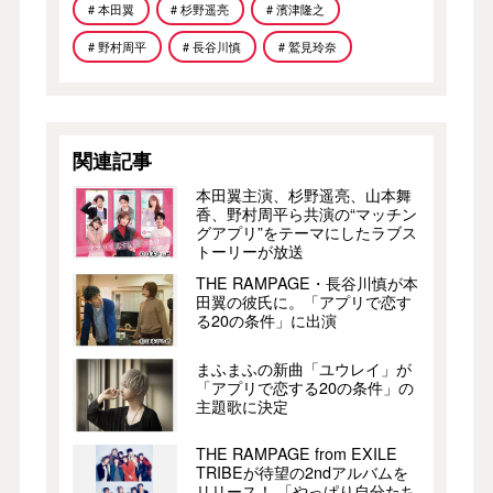
# 本田翼
# 杉野遥亮
# 濱津隆之
# 野村周平
# 長谷川慎
# 鷲見玲奈
関連記事
本田翼主演、杉野遥亮、山本舞
香、野村周平ら共演の“マッチン
グアプリ”をテーマにしたラブス
トーリーが放送
THE RAMPAGE・長谷川慎が本
田翼の彼氏に。「アプリで恋す
る20の条件」に出演
まふまふの新曲「ユウレイ」が
「アプリで恋する20の条件」の
主題歌に決定
THE RAMPAGE from EXILE
TRIBEが待望の2ndアルバムを
リリース！ 「やっぱり自分たち