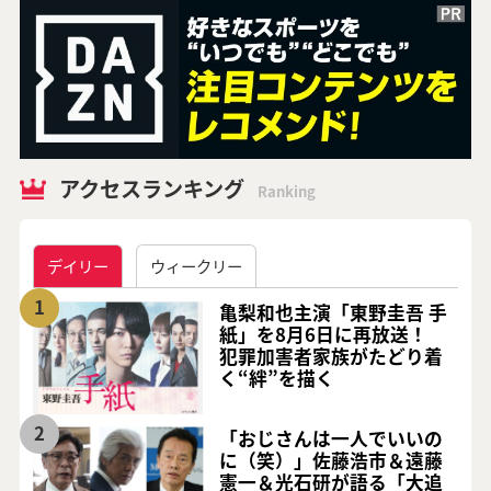
アクセスランキング
Ranking
デイリー
ウィークリー
1
亀梨和也主演「東野圭吾 手
紙」を8月6日に再放送！
犯罪加害者家族がたどり着
く“絆”を描く
2
「おじさんは一人でいいの
に（笑）」佐藤浩市＆遠藤
憲一＆光石研が語る「大追