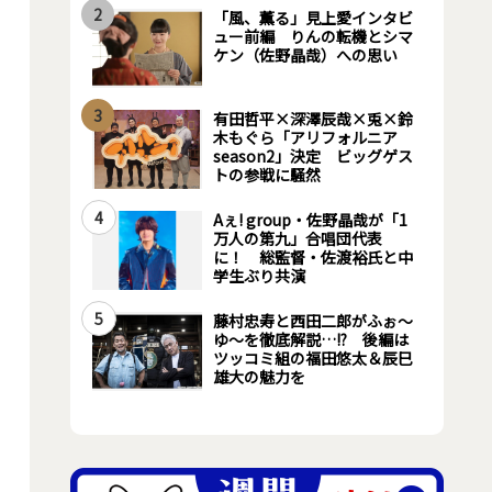
2
「風、薫る」見上愛インタビ
ュー前編 りんの転機とシマ
ケン（佐野晶哉）への思い
3
有田哲平×深澤辰哉×兎×鈴
木もぐら「アリフォルニア
season2」決定 ビッグゲス
トの参戦に騒然
4
Aぇ! group・佐野晶哉が「1
万人の第九」合唱団代表
に！ 総監督・佐渡裕氏と中
学生ぶり共演
5
藤村忠寿と西田二郎がふぉ～
ゆ～を徹底解説…!? 後編は
ツッコミ組の福田悠太＆辰巳
雄大の魅力を