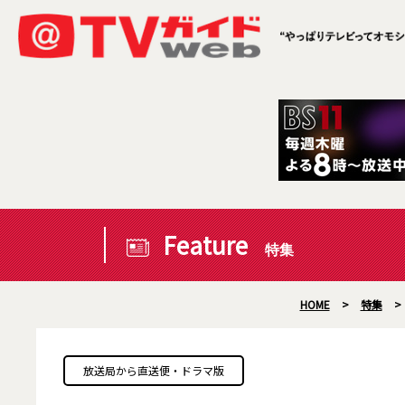
Feature
特集
HOME
>
特集
>
放送局から直送便・ドラマ版