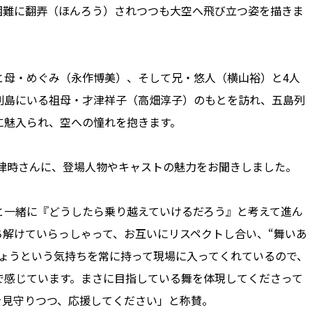
困難に翻弄（ほんろう）されつつも大空へ飛び立つ姿を描きま
母・めぐみ（永作博美）、そして兄・悠人（横山裕）と4人
列島にいる祖母・才津祥子（高畑淳子）のもとを訪れ、五島列
に魅入られ、空への憧れを抱きます。
野律時さんに、登場人物やキャストの魅力をお聞きしました。
一緒に『どうしたら乗り越えていけるだろう』と考えて進ん
解けていらっしゃって、お互いにリスペクトし合い、“舞いあ
しょうという気持ちを常に持って現場に入ってくれているので、
で感じています。まさに目指している舞を体現してくださって
を見守りつつ、応援してください」と称賛。