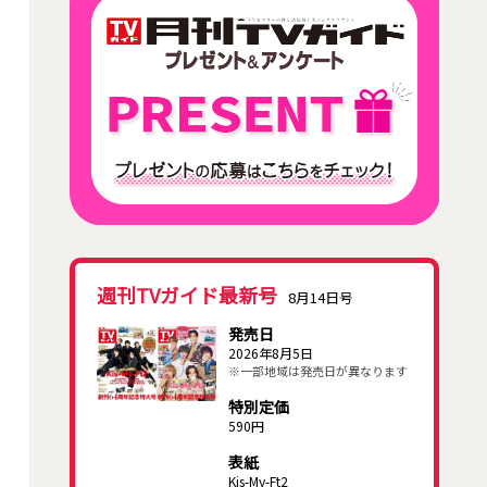
週刊TVガイド最新号
8月14日号
発売日
2026年8月5日
※一部地域は発売日が異なります
特別定価
590円
表紙
Kis-My-Ft2