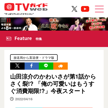
Feature
特集
放送局から直送便・ドラマ版
山田涼介のかわいさが第1話から
さく裂!? 「俺の可愛いはもうす
ぐ消費期限!?」今夜スタート
2022/04/16