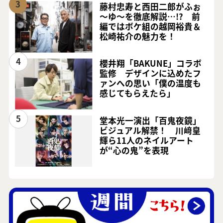
3
藤村忠寿と西田二郎がふぉ
～ゆ～を徹底解説…!? 前
編ではボケ組の越岡裕貴＆
松崎祐介の魅力を！
4
櫻井翔「BAKUNE」コラボ
監修 デザインに込めたフ
ァンへの思い「僕の温度も
感じてもらえたら」
5
堂本光一演出「百鬼夜鏡」
ビジュアル解禁！ 川﨑皇
輝ら11人のネイルアート
が“心の鬼”を表現