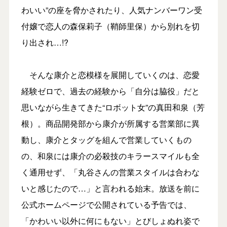
わいい”の座を脅かされたり、人気ナンバーワン受
付嬢で恋人の森保莉子（鞘師里保）から別れを切
り出され…!?
そんな康介と恋模様を展開していくのは、恋愛
経験ゼロで、過去の経験から「自分は脇役」だと
思いながら生きてきた“ロボット女”の真田和泉（芳
根）。商品開発部から康介が所属する営業部に異
動し、康介とタッグを組んで営業していくもの
の、和泉には康介の必殺技のキラースマイルも全
く通用せず、「丸谷さんの営業スタイルは合わな
いと感じたので…」と言われる始末。放送を前に
公式ホームページで公開されている予告では、
「かわいい以外に何にもない」とびしょぬれ姿で