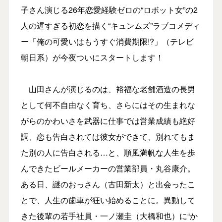
子さん演じる26年恋愛経験ゼロの“ロボット女”の2
人の遅すぎる初恋を描く“キュンムズ”ラブコメディ
ー「俺の可愛いはもうすぐ消費期限!?」（テレビ
朝日系）が今夜ついにスタートします！
山田さんが演じるのは、裕福な老舗酒造の長男
として何不自由なく育ち、さらにはその生まれな
がらのかわいさを武器に仕事では営業成績も絶好
調、恋も告白されては彼女ができて、別れてもま
た別の人に告白される…と、順風満帆な人生を歩
んできたビールメーカーの営業部員・丸谷康介。
ある日、謎のおっさん（古田新太）と出会ったこ
とで、人生の歯車が狂い始めることに。異動して
きた後輩の若手社員・一ノ瀬圭（大橋和也）に“か