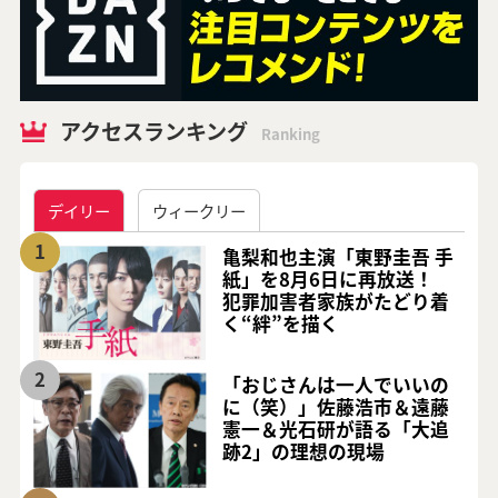
アクセスランキング
Ranking
デイリー
ウィークリー
1
亀梨和也主演「東野圭吾 手
紙」を8月6日に再放送！
犯罪加害者家族がたどり着
く“絆”を描く
2
「おじさんは一人でいいの
に（笑）」佐藤浩市＆遠藤
憲一＆光石研が語る「大追
跡2」の理想の現場