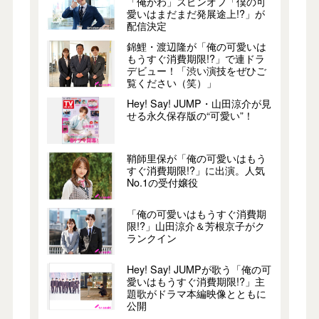
「俺かわ」スピンオフ「僕の可
愛いはまだまだ発展途上!?」が
配信決定
錦鯉・渡辺隆が「俺の可愛いは
もうすぐ消費期限!?」で連ドラ
デビュー！「渋い演技をぜひご
覧ください（笑）」
Hey! Say! JUMP・山田涼介が見
せる永久保存版の“可愛い”！
鞘師里保が「俺の可愛いはもう
すぐ消費期限!?」に出演。人気
No.1の受付嬢役
「俺の可愛いはもうすぐ消費期
限!?」山田涼介＆芳根京子がク
ランクイン
Hey! Say! JUMPが歌う「俺の可
愛いはもうすぐ消費期限!?」主
題歌がドラマ本編映像とともに
公開