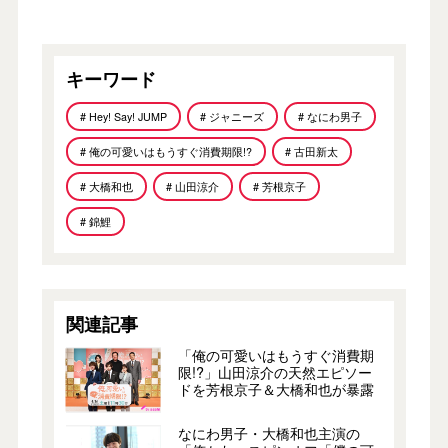
キーワード
# Hey! Say! JUMP
# ジャニーズ
# なにわ男子
# 俺の可愛いはもうすぐ消費期限!?
# 古田新太
# 大橋和也
# 山田涼介
# 芳根京子
# 錦鯉
関連記事
「俺の可愛いはもうすぐ消費期
限!?」山田涼介の天然エピソー
ドを芳根京子＆大橋和也が暴露
なにわ男子・大橋和也主演の