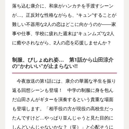
落ち込む康介に、和泉がハンカチを手渡すシーン
が…。正反対な性格ながらも、“キュン”することが
難しい不器用な2人の恋はどこに向かうのか――家
事や仕事、学校に疲れた週末は“キュンムズ”な2人
に癒やされながら、2人の恋を応援しませんか？
制服、びしょぬれ姿… 第1話から山田涼介
の“かわいい”が止まらない!!
今夜放送の第1話には、康介の華麗な半生を振り
返る回想シーンも登場！ 中学の制服に身を包ん
だ山田さんがギターを演奏するという貴重な場面
も登場します。「相手役の方が現役の高校生だっ
たんですけど…やっぱり並んじゃうと見た目的に
しんどいんじゃないかな？（笑）」と心配そうに