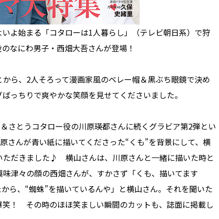
よいよ始まる「コタローは1人暮らし」（テレビ朝日系）で狩
役のなにわ男子・西畑大吾さんが登場！
から、2人そろって漫画家風のベレー帽＆黒ぶち眼鏡で決め
グばっちりで爽やかな笑顔を見せてくださいました。
ん＆さとうコタロー役の川原瑛都さんに続くグラビア第2弾とい
川原さんが青い紙に描いてくださった“くも”を背景にして、横
いただきました♪ 横山さんは、川原さんと一緒に描いた時と
興味津々の顔の西畑さんが、すかさず「くも、描いてます
たから、“蜘蛛”を描いているんや」と横山さん。それを聞いた
爆笑！ その時のほほ笑ましい瞬間のカットも、誌面に掲載し