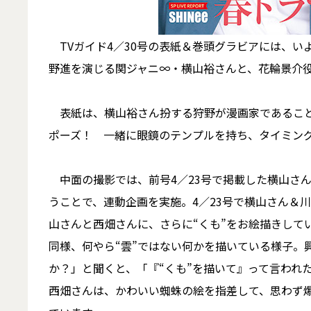
TVガイド4／30号の表紙＆巻頭グラビアには、い
野進を演じる関ジャニ∞・横山裕さんと、花輪景介
表紙は、横山裕さん扮する狩野が漫画家であること
ポーズ！ 一緒に眼鏡のテンプルを持ち、タイミン
中面の撮影では、前号4／23号で掲載した横山さ
うことで、連動企画を実施。4／23号で横山さん＆
山さんと西畑さんに、さらに“くも”をお絵描きして
同様、何やら“雲”ではない何かを描いている様子。
か？」と聞くと、「『“くも”を描いて』って言われ
西畑さんは、かわいい蜘蛛の絵を指差して、思わず