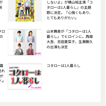
が
しないよ」が横山裕主演「コ
発
タローは1人暮らし」の主題
歌に決定。「心強くもあり、
とてもありがたい」
タロ
山本舞香が「コタローは1人
の
暮らし」でヒロインに。西畑
大吾、百田夏菜子、生瀬勝久
の出演も決定
暮
コタローは1人暮らし
売れ
が
ディ