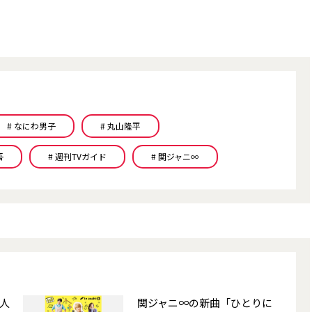
# なにわ男子
# 丸山隆平
吾
# 週刊TVガイド
# 関ジャニ∞
人
関ジャニ∞の新曲「ひとりに