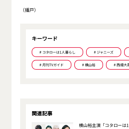
（播戸）
キーワード
# コタローは1人暮らし
# ジャニーズ
# 月刊TVガイド
# 横山裕
# 西畑大
関連記事
横山裕主演「コタローは1