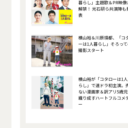
暮らし」主題歌＆PR映像
解禁！ 光石研ら共演陣も
表
横山裕＆川原瑛都、「コ
ーは1人暮らし」そろって
撮影スタート
横山裕が「コタローは1人
らし」で連ドラ初主演。
ない漫画家＆訳アリ5歳児
織り成すハートフルコメ
ー