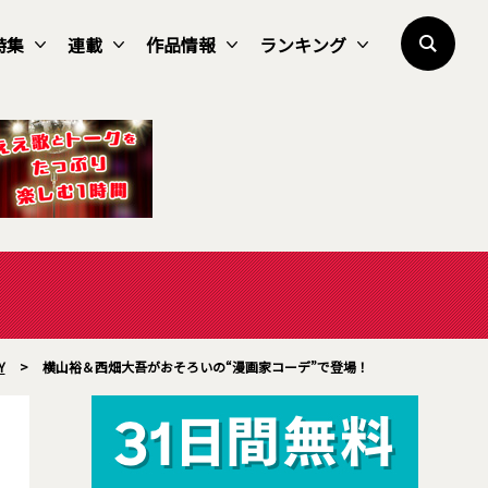
特集
連載
作品情報
ランキング
Y
>
横山裕＆西畑大吾がおそろいの“漫画家コーデ”で登場！