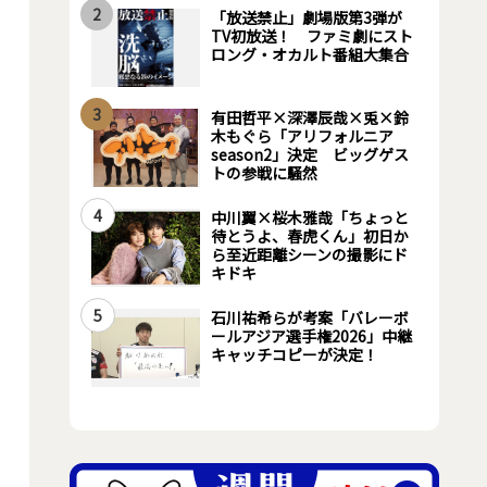
2
「放送禁止」劇場版第3弾が
TV初放送！ ファミ劇にスト
ロング・オカルト番組大集合
3
有田哲平×深澤辰哉×兎×鈴
木もぐら「アリフォルニア
season2」決定 ビッグゲス
トの参戦に騒然
4
中川翼×桜木雅哉「ちょっと
待とうよ、春虎くん」初日か
ら至近距離シーンの撮影にド
キドキ
5
石川祐希らが考案「バレーボ
ールアジア選手権2026」中継
キャッチコピーが決定！