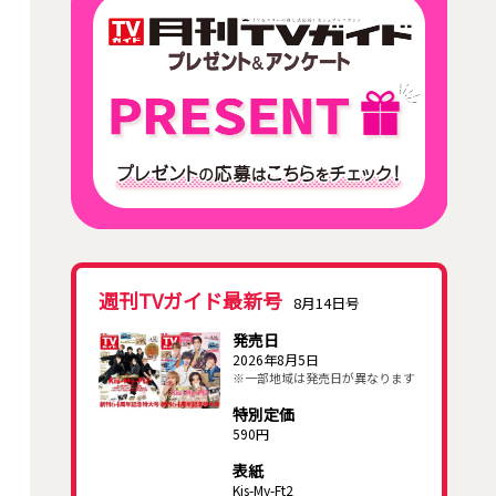
週刊TVガイド最新号
8月14日号
発売日
2026年8月5日
※一部地域は発売日が異なります
特別定価
590円
表紙
Kis-My-Ft2