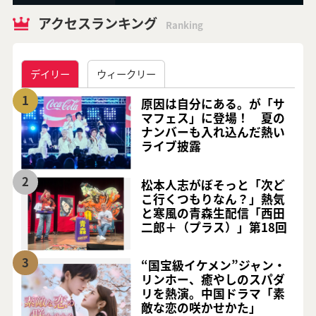
アクセスランキング
Ranking
デイリー
ウィークリー
1
原因は自分にある。が「サ
マフェス」に登場！ 夏の
ナンバーも入れ込んだ熱い
ライブ披露
2
松本人志がぼそっと「次ど
こ行くつもりなん？」熱気
と寒風の青森生配信「西田
二郎＋（プラス）」第18回
3
“国宝級イケメン”ジャン・
リンホー、癒やしのスパダ
リを熱演。中国ドラマ「素
敵な恋の咲かせかた」