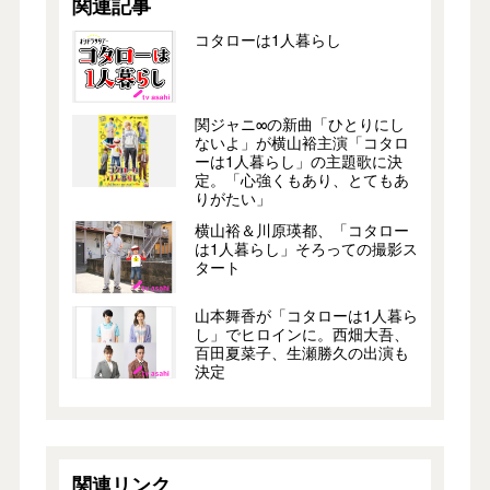
関連記事
コタローは1人暮らし
関ジャニ∞の新曲「ひとりにし
ないよ」が横山裕主演「コタロ
ーは1人暮らし」の主題歌に決
定。「心強くもあり、とてもあ
りがたい」
横山裕＆川原瑛都、「コタロー
は1人暮らし」そろっての撮影ス
タート
山本舞香が「コタローは1人暮ら
し」でヒロインに。西畑大吾、
百田夏菜子、生瀬勝久の出演も
決定
関連リンク