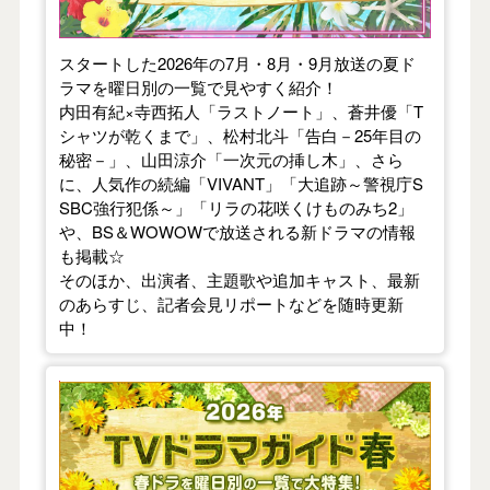
スタートした2026年の7月・8月・9月放送の夏ド
ラマを曜日別の一覧で見やすく紹介！
内田有紀×寺西拓人「ラストノート」、蒼井優「T
シャツが乾くまで」、松村北斗「告白－25年目の
秘密－」、山田涼介「一次元の挿し木」、さら
に、人気作の続編「VIVANT」「大追跡～警視庁S
SBC強行犯係～」「リラの花咲くけものみち2」
や、BS＆WOWOWで放送される新ドラマの情報
も掲載☆
そのほか、出演者、主題歌や追加キャスト、最新
のあらすじ、記者会見リポートなどを随時更新
中！
【2026年春】TVドラマガイド