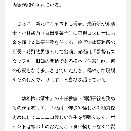
内容が紹介されている。
さらに、新たにキャストも発表。光石研が弁護
士・小林綾乃（百田夏菜子）に毎週コタローにお
金を届ける重要任務を任せる、鈴野法律事務所の
所長・鈴野牧男役として出演。光石は「監督もス
タッフも、旧知の間柄である松本（佳奈）組。何
の心配もなく参加させていただき、穏やかな現場
をたのしんでおります」と喜びを語っている。
「幼稚園の清水」の主任教諭・岡朝子役を務め
るのが峯村リエ。「私は、怖さや怪しさを極力控
えめにしてニコニコ優しい先生を頑張ります。ポ
イントは頭の上のおだんご（食べ物じゃなくて髪