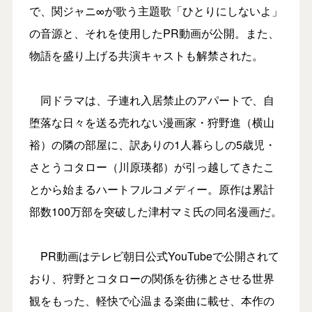
で、関ジャニ∞が歌う主題歌「ひとりにしないよ」
の音源と、それを使用したPR動画が公開。また、
物語を盛り上げる共演キャストも解禁された。
同ドラマは、子連れ入居禁止のアパートで、自
堕落な日々を送る売れない漫画家・狩野進（横山
裕）の隣の部屋に、訳ありの1人暮らしの5歳児・
さとうコタロー（川原瑛都）が引っ越してきたこ
とから始まるハートフルコメディー。原作は累計
部数100万部を突破した津村マミ氏の同名漫画だ。
PR動画はテレビ朝日公式YouTubeで公開されて
おり、狩野とコタローの関係を彷彿とさせる世界
観をもった、軽快で心温まる楽曲に載せ、本作の