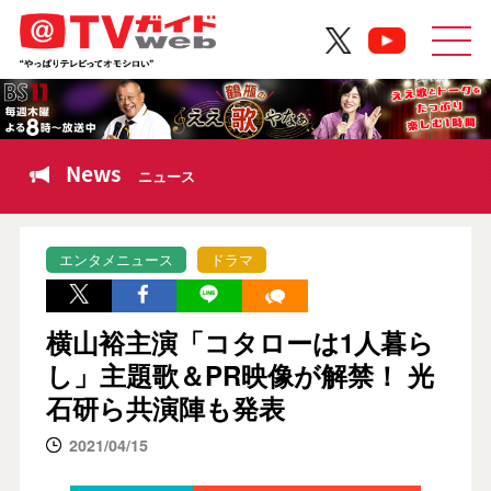
News
ニュース
エンタメニュース
ドラマ
横山裕主演「コタローは1人暮ら
し」主題歌＆PR映像が解禁！ 光
石研ら共演陣も発表
2021/04/15