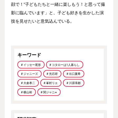
顔で！”子どもたちと一緒に楽しもう！と思って撮
影に臨んでいます」と、子ども好きを生かした演
技を見せたいと意気込んでいる。
キーワード
# イッセー尾形
# コタローは1人暮らし
# ジャニーズ
# 光石研
# 出口夏希
# 大倉孝二
# 峯村リエ
# 川原瑛都
# 横山裕
# 関ジャニ∞