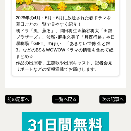
2026年の4月・5月・6月に放送された春ドラマを
曜日ごとの一覧で見やすく紹介！
朝ドラ「風、薫る」、岡田将生＆染谷将太「田鎖
ブラザーズ」、波瑠×麻生久美子「月夜行路」や日
曜劇場「GIFT」のほか、「あきない世傳 金と銀
3」などのBS＆WOWOWドラマの情報も含めて総
まとめ☆
作品の出演者、主題歌や出演キャスト、記者会見
リポートなどの情報満載でお届けします。
前の記事へ
一覧へ戻る
次の記事へ