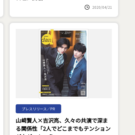
2020/04/21
プレスリリース／PR
山﨑賢人×吉沢亮、久々の共演で深ま
る関係性「2人でどこまでもテンション