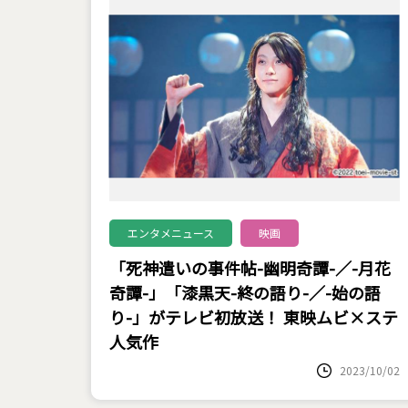
エンタメニュース
映画
「死神遣いの事件帖-幽明奇譚-／-月花
奇譚-」「漆黒天-終の語り-／-始の語
り-」がテレビ初放送！ 東映ムビ×ステ
人気作
2023/10/02