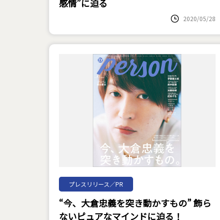
感情”に迫る
2020/05/28
プレスリリース／PR
“今、大倉忠義を突き動かすもの” 飾ら
ないピュアなマインドに迫る！