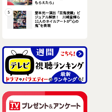
もらえたら」
5
堂本光一演出「百鬼夜鏡」ビ
ジュアル解禁！ 川﨑皇輝ら
11人のネイルアートが“心の
鬼”を表現