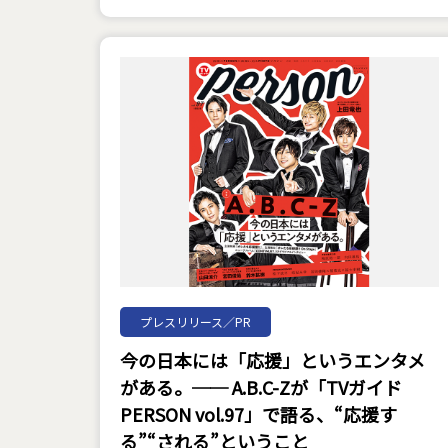
プレスリリース／PR
今の日本には「応援」というエンタメ
がある。── A.B.C-Zが「TVガイド
PERSON vol.97」で語る、“応援す
る”“される”ということ