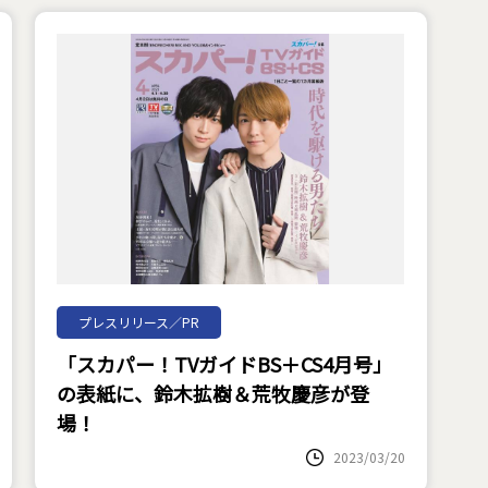
プレスリリース／PR
「スカパー！TVガイドBS＋CS4月号」
の表紙に、鈴木拡樹＆荒牧慶彦が登
場！
2023/03/20