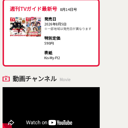
週刊TVガイド最新号
8月14日号
発売日
2026年8月5日
※一部地域は発売日が異なります
特別定価
590円
表紙
Kis-My-Ft2
動画チャンネル
Movie