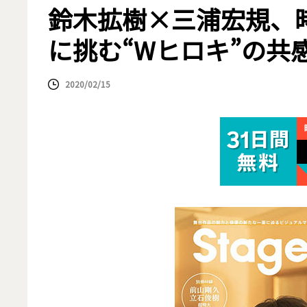
鈴木拡樹×三浦宏規、
に挑む“Wヒロキ”の共
2020/02/15