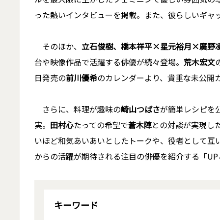
った熱いインタビューを掲載。また、彼らしいギャ
そのほか、
立石俊樹、橋本祥平×星元裕月×廣野凌
台や映像作品で活躍する俳優が続々登場。
荒木宏文
日発売の
前川優希
のカレンダーより、貴重な未公開
さらに、料理が趣味の
崎山つばさ
が簡単レシピを
実。
田村心
たっての希望で
蒼木陣
との対談が実現した「
いほど和気あいあいとしたトークや、役者として互
からの活躍が期待される注目の俳優を紹介する「UP＆CO
キーワード