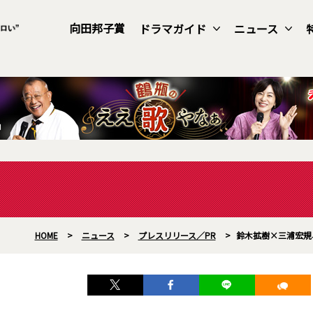
向田邦子賞
ドラマガイド
ニュース
HOME
>
ニュース
>
プレスリリース／PR
>
鈴木拡樹×三浦宏規