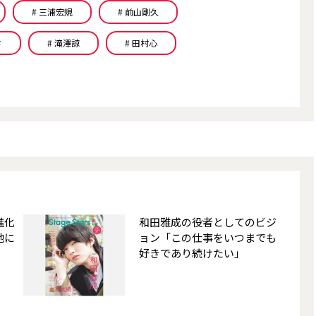
# 三浦宏規
# 前山剛久
さ
# 滝澤諒
# 田村心
進化
和田雅成の役者としてのビジ
地に
ョン「この仕事をいつまでも
好きであり続けたい」