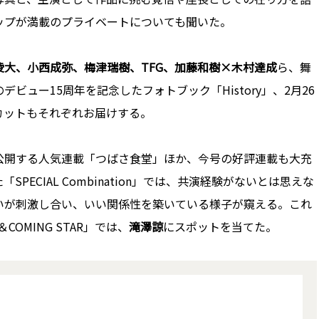
ップが満載のプライベートについても聞いた。
大、小西成弥、梅津瑞樹、TFG、加藤和樹×木村達成
ら、舞
のデビュー15周年を記念したフォトブック「History」、2月26
カットもそれぞれお届けする。
公開する人気連載「つばさ食堂」ほか、今号の好評連載も大充
SPECIAL Combination」では、共演経験がないとは思えな
いが刺激し合い、いい関係性を築いている様子が窺える。これ
MING STAR」では、
滝澤諒
にスポットを当てた。