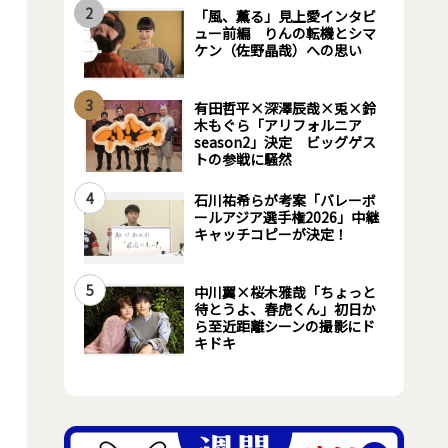
2
「風、薫る」見上愛インタビ
ュー前編 りんの転機とシマ
ケン（佐野晶哉）への思い
3
有田哲平×深澤辰哉×兎×鈴
木もぐら「アリフォルニア
season2」決定 ビッグゲス
トの参戦に騒然
4
石川祐希らが考案「バレーボ
ールアジア選手権2026」中継
キャッチコピーが決定！
5
中川翼×桜木雅哉「ちょっと
待とうよ、春虎くん」初日か
ら至近距離シーンの撮影にド
キドキ