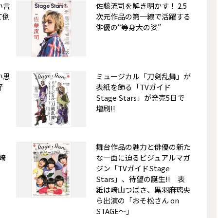
い言
佐藤流司を解き明かす！ 2.5
て倒
次元作品の第一線で活躍する
」
俳優の“等身大の姿”
い思
ミュージカル「刀剣乱舞」が
好
表紙を飾る「TVガイド
Stage Stars」が発売5日で
増刷!!
舞台作品の魅力と俳優の新た
 崎
な一面に迫るビジュアルマガ
ジン「TVガイドStage
Stars」、待望の誕生!! 表
紙は崎山つばさ、黒羽麻璃央
ら出演の「おそ松さん on
STAGE～」