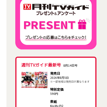
週刊TVガイド最新号
8月14日号
発売日
2026年8月5日
※一部地域は発売日が異なります
特別定価
590円
表紙
Kis-My-Ft2