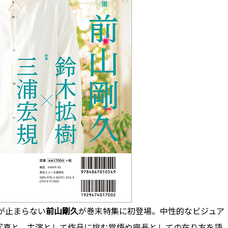
が止まらない
前山剛久
が巻末特集に初登場。中性的なビジュア
写真と、主演として作品に挑む覚悟や座長としての在り方を語