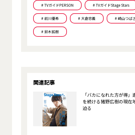
# TVガイドPERSON
# TVガイドStage Stars
# 前川優希
# 大倉忠義
# 崎山つば
# 鈴木拡樹
関連記事
「バカになれた方が得」
を続ける猪野広樹の現在
迫る