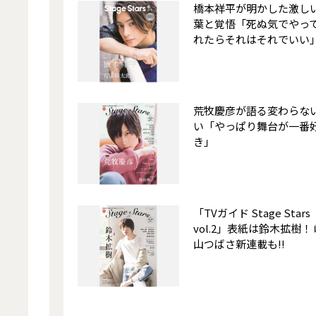
橋本祥平が明かした激し
葉と覚悟「死ぬ気でやっ
れたらそれはそれでいい
荒牧慶彦が語る変わらな
い「やっぱり舞台が一番
き」
「TVガイド Stage Stars
vol.2」表紙は鈴木拡樹！
山つばさ新連載も!!