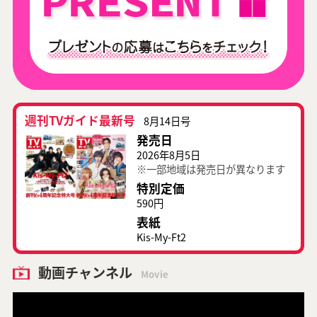
週刊TVガイド最新号
8月14日号
発売日
2026年8月5日
※一部地域は発売日が異なります
特別定価
590円
表紙
Kis-My-Ft2
動画チャンネル
Movie