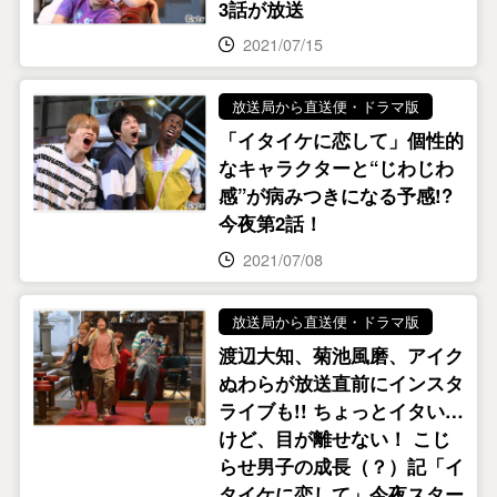
3話が放送
2021/07/15
放送局から直送便・ドラマ版
「イタイケに恋して」個性的
なキャラクターと“じわじわ
感”が病みつきになる予感!?
今夜第2話！
2021/07/08
放送局から直送便・ドラマ版
渡辺大知、菊池風磨、アイク
ぬわらが放送直前にインスタ
ライブも!! ちょっとイタい…
けど、目が離せない！ こじ
らせ男子の成長（？）記「イ
タイケに恋して」今夜スター