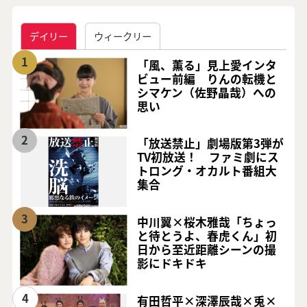
デイリー
ウィークリー
1
「風、薫る」見上愛インタ
ビュー前編 りんの転機と
シマケン（佐野晶哉）への
思い
2
「放送禁止」劇場版第3弾が
TV初放送！ ファミ劇にス
トロング・オカルト番組大
集合
3
中川翼×桜木雅哉「ちょっ
と待とうよ、春虎くん」初
日から至近距離シーンの撮
影にドキドキ
4
有田哲平×深澤辰哉×兎×