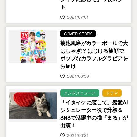
ト
2021/07/01
COVER STORY
菊池風磨がカラーボールで大
はしゃぎ!? はじける笑顔で
ポップなカラフルグラビアを
お届け
2021/06/30
エンタメニュース
ドラマ
「イタイケに恋して」恋愛AI
シミュレーター役で升毅＆
SNSで活躍中の猫「まる」が
出演！
2021/06/21