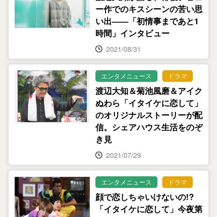
ー作でのキスシーンの苦い思
い出――「初情事まであと1
時間」インタビュー
2021/08/31
エンタメニュース
ドラマ
渡辺大知＆菊池風磨＆アイク
ぬわら「イタイケに恋して」
のオリジナルストーリーが配
信。シェアハウス生活をのぞ
き見
2021/07/29
エンタメニュース
ドラマ
顔で恋しちゃいけないの!?
「イタイケに恋して」今夜第