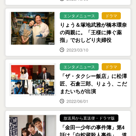
エンタメニュース
ドラマ
りょう＆塚地武雅が橋本環奈
の両親に。「王様に捧ぐ薬
指」でおしどり夫婦役
2023/03/10
エンタメニュース
ドラマ
「ザ・タクシー飯店」に松澤
匠、石倉三郎、りょう、こだ
またいちが出演
2022/06/01
放送局から直送便・ドラマ版
「金田一少年の事件簿」第4
話は「白蛇蔵殺人事件」。道