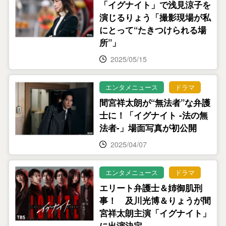
「イグナイト」で浅見涼子を
演じるりょう「撮影現場が私
にとって“たきつけられる場
所”」
2025/05/15
エンタメニュース
ドラマ
間宮祥太朗が“無法者”な弁護
士に！「イグナイト -法の無
法者-」場面写真が初公開
2025/04/07
エンタメニュース
ドラマ
エリート弁護士＆姉御肌刑
事！ 及川光博＆りょうが間
宮祥太朗主演「イグナイト」
に出演決定