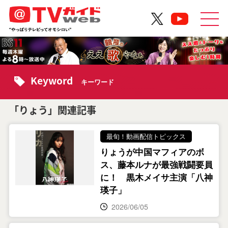
Keyword
キーワード
「りょう」関連記事
最旬！動画配信トピックス
りょうが中国マフィアのボ
ス、藤本ルナが最強戦闘要員
に！ 黒木メイサ主演「八神
瑛子」
2026/06/05