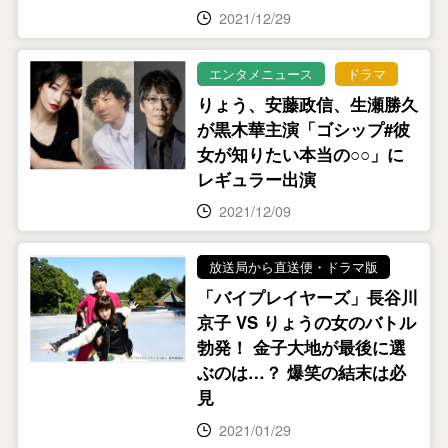
2021/12/29
エンタメニュース
ドラマ
りょう、安藤政信、生瀬勝久
が黒木華主演「ゴシップ#彼
女が知りたい本当の○○」に
レギュラー出演
2021/12/09
放送局から直送便・ドラマ版
「バイプレイヤーズ」長谷川
京子 VS りょうの女のバトル
勃発！ 金子大地が最後に選
ぶのは…？ 爆笑の結末は必
見
2021/01/29