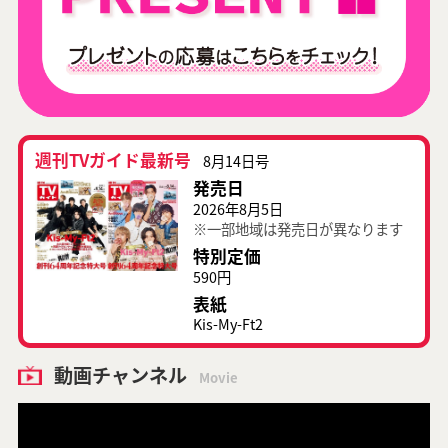
週刊TVガイド最新号
8月14日号
発売日
2026年8月5日
※一部地域は発売日が異なります
特別定価
590円
表紙
Kis-My-Ft2
動画チャンネル
Movie