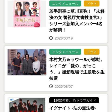
エンタメニュース
ドラマ
若手刑事に草川直弥！「未解
決の女 警視庁文書捜査官3」
シリーズ新加入メンバー4名
が解禁！
2026/03/19
エンタメニュース
ドラマ
木村文乃＆ラウールが感動。
レイニが「愛の、がっこ
う。」撮影現場で主題歌を生
披露
2025/08/07
【2025年春】TVドラマガイド
イグナイト -法の無法者-