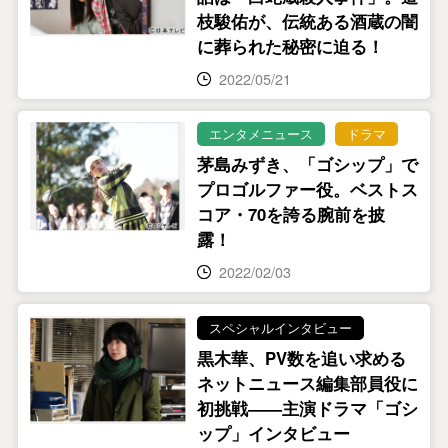
枝駿佑が、伝統ある酒蔵の闇
に葬られた秘密に迫る！
2022/05/21
エンタメニュース
ドラマ
茅島みずき、「ゴシップ」で
プロゴルファー役。ベストス
コア・70を誇る腕前を披
露！
2022/02/03
スペシャルインタビュー
黒木華、PV数を追い求める
ネットニュース編集部員役に
初挑戦――主演ドラマ「ゴシ
ップ」インタビュー