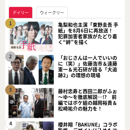
デイリー
ウィークリー
1
亀梨和也主演「東野圭吾 手
紙」を8月6日に再放送！
犯罪加害者家族がたどり着
く“絆”を描く
2
「おじさんは一人でいいの
に（笑）」佐藤浩市＆遠藤
憲一＆光石研が語る「大追
跡2」の理想の現場
3
藤村忠寿と西田二郎がふぉ
～ゆ～を徹底解説…!? 前
編ではボケ組の越岡裕貴＆
松崎祐介の魅力を！
4
櫻井翔「BAKUNE」コラボ