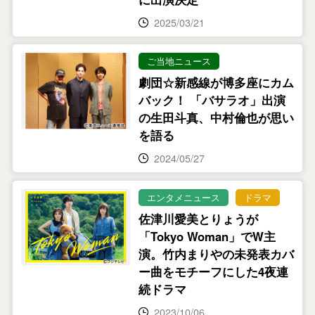
2025/03/21
ご当地ニュース
劇団☆新感線が博多座にカム
バック！ 「バサラオ」出演
の生田斗真、中村倫也が思い
を語る
2024/05/27
エンタメニュース
ドラマ
佐津川愛美とりょうが
「Tokyo Woman」でW主
演。竹内まりやの未発表カバ
ー曲をモチーフにした4夜連
続ドラマ
2023/10/06