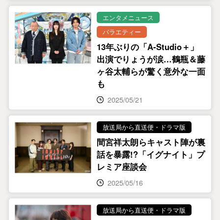
エンタメニュース
バラエティー
13年ぶりの「A-Studio＋」
出演でりょうが涙…鶴瓶＆藤
ヶ谷太輔らが驚く意外な一面
も
2025/05/21
放送局から直送便・ドラマ版
間宮祥太朗らキャスト陣が裏
話を暴露!?「イグナイト」プ
レミア座談会
2025/05/16
放送局から直送便・ドラマ版