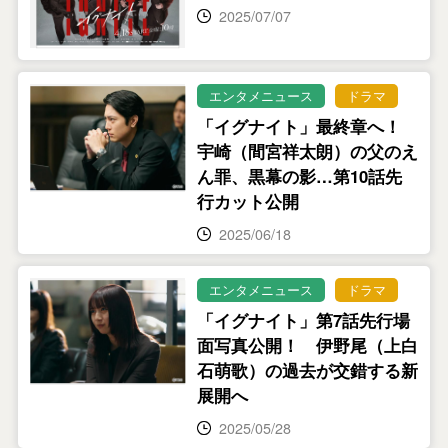
2025/07/07
エンタメニュース
ドラマ
「イグナイト」最終章へ！
宇崎（間宮祥太朗）の父のえ
ん罪、黒幕の影…第10話先
行カット公開
2025/06/18
エンタメニュース
ドラマ
「イグナイト」第7話先行場
面写真公開！ 伊野尾（上白
石萌歌）の過去が交錯する新
展開へ
2025/05/28