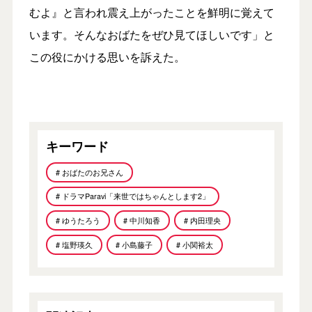
むよ』と言われ震え上がったことを鮮明に覚えて
います。そんなおばたをぜひ見てほしいです」と
この役にかける思いを訴えた。
キーワード
# おばたのお兄さん
# ドラマParavi「来世ではちゃんとします2」
# ゆうたろう
# 中川知香
# 内田理央
# 塩野瑛久
# 小島藤子
# 小関裕太