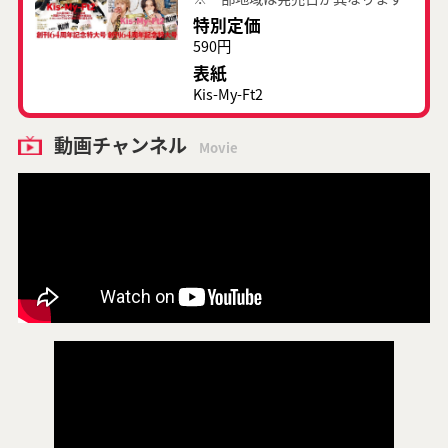
特別定価
590円
表紙
Kis-My-Ft2
動画チャンネル
Movie