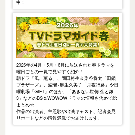
中！
【2026年春】TVドラマガイド
2026年の4月・5月・6月に放送された春ドラマを
曜日ごとの一覧で見やすく紹介！
朝ドラ「風、薫る」、岡田将生＆染谷将太「田鎖
ブラザーズ」、波瑠×麻生久美子「月夜行路」や日
曜劇場「GIFT」のほか、「あきない世傳 金と銀
3」などのBS＆WOWOWドラマの情報も含めて総
まとめ☆
作品の出演者、主題歌や出演キャスト、記者会見
リポートなどの情報満載でお届けします。