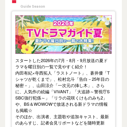
Guide Season
【2026年夏】TVドラマガイド
スタートした2026年の7月・8月・9月放送の夏ド
ラマを曜日別の一覧で見やすく紹介！
内田有紀×寺西拓人「ラストノート」、蒼井優「T
シャツが乾くまで」、松村北斗「告白－25年目の
秘密－」、山田涼介「一次元の挿し木」、さら
に、人気作の続編「VIVANT」「大追跡～警視庁S
SBC強行犯係～」「リラの花咲くけものみち2」
や、BS＆WOWOWで放送される新ドラマの情報
も掲載☆
そのほか、出演者、主題歌や追加キャスト、最新
のあらすじ、記者会見リポートなどを随時更新