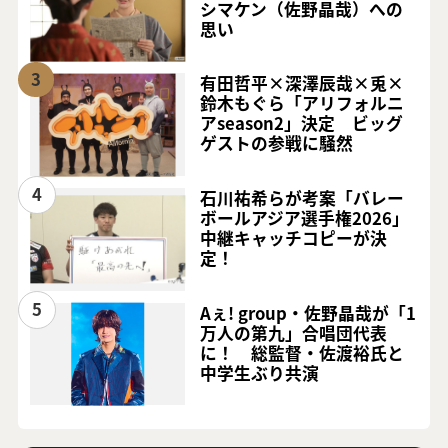
シマケン（佐野晶哉）への
思い
3
有田哲平×深澤辰哉×兎×
鈴木もぐら「アリフォルニ
アseason2」決定 ビッグ
ゲストの参戦に騒然
4
石川祐希らが考案「バレー
ボールアジア選手権2026」
中継キャッチコピーが決
定！
5
Aぇ! group・佐野晶哉が「1
万人の第九」合唱団代表
に！ 総監督・佐渡裕氏と
中学生ぶり共演