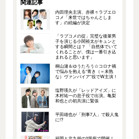
関連記事
内田理央主演、赤裸々ラブエロ
コメ「来世ではちゃんとしま
す」の続編が決定
「ラブコメの掟」完璧な後輩男
子を演じる小関裕太がキュンと
する瞬間とは？ 「自然体でいて
くれることが、僕は一番引き込
まれると思います」
桐山漣＆ゆうたろう☆コロナ禍
で悩みを抱える“青き（＝未熟
な）ヴァンパイア”役でW主演！
塩野瑛久が「レッドアイズ」に
木村祐一の息子役で出演。亀梨
和也との初共演に緊張
平田雄也が「刑事7人」で殺人鬼
に!?
福岡と北九州の2箇所で開催！