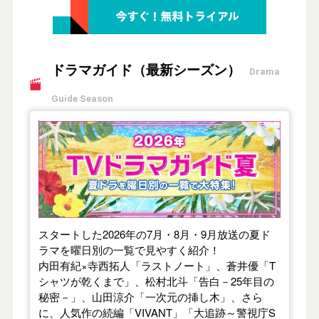
ドラマガイド（最新シーズン）
Drama
Guide Season
【2026年夏】TVドラマガイド
スタートした2026年の7月・8月・9月放送の夏ド
ラマを曜日別の一覧で見やすく紹介！
内田有紀×寺西拓人「ラストノート」、蒼井優「T
シャツが乾くまで」、松村北斗「告白－25年目の
秘密－」、山田涼介「一次元の挿し木」、さら
に、人気作の続編「VIVANT」「大追跡～警視庁S