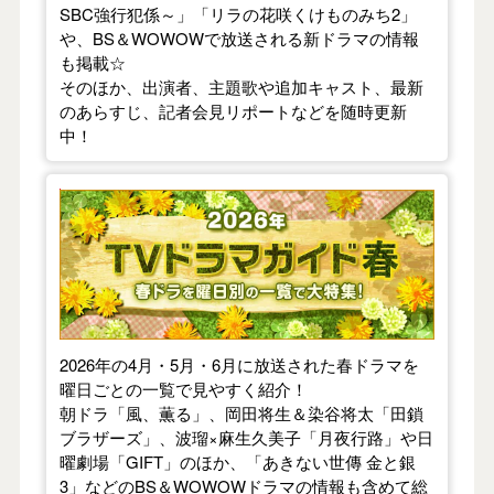
SBC強行犯係～」「リラの花咲くけものみち2」
や、BS＆WOWOWで放送される新ドラマの情報
も掲載☆
そのほか、出演者、主題歌や追加キャスト、最新
のあらすじ、記者会見リポートなどを随時更新
中！
【2026年春】TVドラマガイド
2026年の4月・5月・6月に放送された春ドラマを
曜日ごとの一覧で見やすく紹介！
朝ドラ「風、薫る」、岡田将生＆染谷将太「田鎖
ブラザーズ」、波瑠×麻生久美子「月夜行路」や日
曜劇場「GIFT」のほか、「あきない世傳 金と銀
3」などのBS＆WOWOWドラマの情報も含めて総