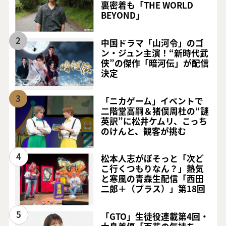
裏密着も「THE WORLD
BEYOND」
2
中国ドラマ「山河令」のゴ
ン・ジュン主演！“新時代武
侠”の傑作「暗河伝」が配信
決定
3
「ニカゲーム」イベントで
二階堂高嗣＆猪俣周杜の“謎
英訳”に松井ケムリ、こっち
のけんと、観客が挑む
4
松本人志がぼそっと「次ど
こ行くつもりなん？」熱気
と寒風の青森生配信「西田
二郎＋（プラス）」第18回
5
「GTO」生徒役連載第4回・