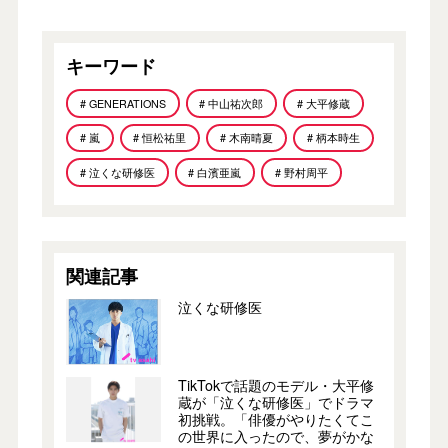
キーワード
# GENERATIONS
# 中山祐次郎
# 大平修蔵
# 嵐
# 恒松祐里
# 木南晴夏
# 柄本時生
# 泣くな研修医
# 白濱亜嵐
# 野村周平
関連記事
泣くな研修医
TikTokで話題のモデル・大平修
蔵が「泣くな研修医」でドラマ
初挑戦。「俳優がやりたくてこ
の世界に入ったので、夢がかな