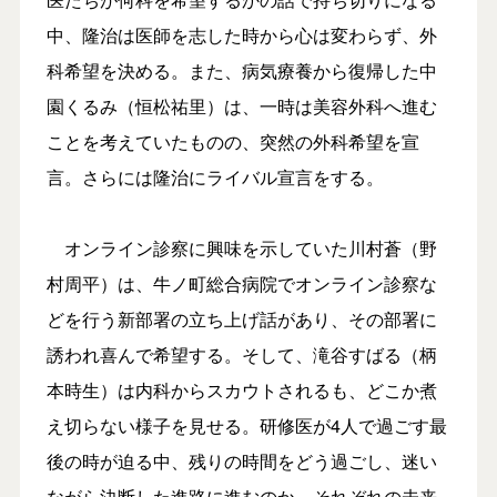
中、隆治は医師を志した時から心は変わらず、外
科希望を決める。また、病気療養から復帰した中
園くるみ（恒松祐里）は、一時は美容外科へ進む
ことを考えていたものの、突然の外科希望を宣
言。さらには隆治にライバル宣言をする。
オンライン診察に興味を示していた川村蒼（野
村周平）は、牛ノ町総合病院でオンライン診察な
どを行う新部署の立ち上げ話があり、その部署に
誘われ喜んで希望する。そして、滝谷すばる（柄
本時生）は内科からスカウトされるも、どこか煮
え切らない様子を見せる。研修医が4人で過ごす最
後の時が迫る中、残りの時間をどう過ごし、迷い
ながら決断した進路に進むのか、それぞれの未来