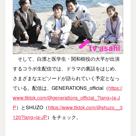
そして、白濱と医学生・関和樹役の大平が出演
するコラボ生配信では、ドラマの裏話をはじめ、
さまざまなエピソードが語られていく予定となっ
ている。配信は、GENERATIONS_official（
https://
www.tiktok.com/@generations_official_?lang=ja-J
P
）とSHUZO（
https://www.tiktok.com/@shuzo__3
120?lang=ja-JP
）をチェック。