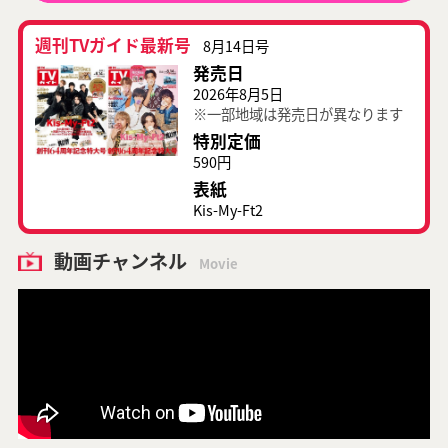
週刊TVガイド最新号
8月14日号
発売日
2026年8月5日
※一部地域は発売日が異なります
特別定価
590円
表紙
Kis-My-Ft2
動画チャンネル
Movie