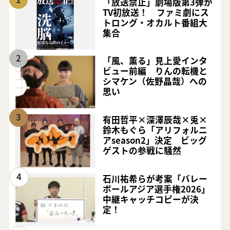
「放送禁止」劇場版第3弾が
TV初放送！ ファミ劇にス
トロング・オカルト番組大
集合
2
「風、薫る」見上愛インタ
ビュー前編 りんの転機と
シマケン（佐野晶哉）への
思い
3
有田哲平×深澤辰哉×兎×
鈴木もぐら「アリフォルニ
アseason2」決定 ビッグ
ゲストの参戦に騒然
4
石川祐希らが考案「バレー
ボールアジア選手権2026」
中継キャッチコピーが決
定！