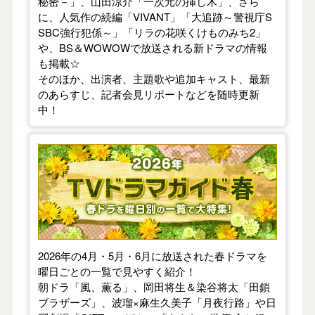
秘密－」、山田涼介「一次元の挿し木」、さら
に、人気作の続編「VIVANT」「大追跡～警視庁S
SBC強行犯係～」「リラの花咲くけものみち2」
や、BS＆WOWOWで放送される新ドラマの情報
も掲載☆
そのほか、出演者、主題歌や追加キャスト、最新
のあらすじ、記者会見リポートなどを随時更新
中！
【2026年春】TVドラマガイド
2026年の4月・5月・6月に放送された春ドラマを
曜日ごとの一覧で見やすく紹介！
朝ドラ「風、薫る」、岡田将生＆染谷将太「田鎖
ブラザーズ」、波瑠×麻生久美子「月夜行路」や日