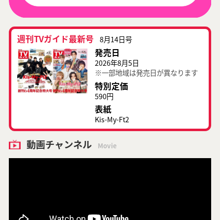
週刊TVガイド最新号
8月14日号
発売日
2026年8月5日
※一部地域は発売日が異なります
特別定価
590円
表紙
Kis-My-Ft2
動画チャンネル
Movie