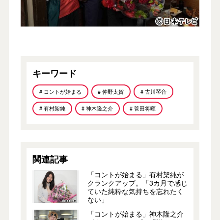
キーワード
# コントが始まる
# 仲野太賀
# 古川琴音
# 有村架純
# 神木隆之介
# 菅田将暉
関連記事
「コントが始まる」有村架純が
クランクアップ。「3カ月で感じ
ていた純粋な気持ちを忘れたく
ない」
「コントが始まる」神木隆之介