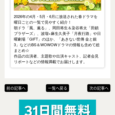
2026年の4月・5月・6月に放送された春ドラマを
曜日ごとの一覧で見やすく紹介！
朝ドラ「風、薫る」、岡田将生＆染谷将太「田鎖
ブラザーズ」、波瑠×麻生久美子「月夜行路」や日
曜劇場「GIFT」のほか、「あきない世傳 金と銀
3」などのBS＆WOWOWドラマの情報も含めて総
まとめ☆
作品の出演者、主題歌や出演キャスト、記者会見
リポートなどの情報満載でお届けします。
前の記事へ
一覧へ戻る
次の記事へ