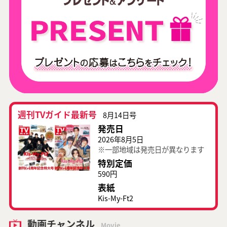
週刊TVガイド最新号
8月14日号
発売日
2026年8月5日
※一部地域は発売日が異なります
特別定価
590円
表紙
Kis-My-Ft2
動画チャンネル
Movie