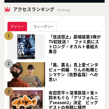
アクセスランキング
Ranking
デイリー
ウィークリー
1
「放送禁止」劇場版第3弾が
TV初放送！ ファミ劇にス
トロング・オカルト番組大
集合
2
「風、薫る」見上愛インタ
ビュー前編 りんの転機と
シマケン（佐野晶哉）への
思い
3
有田哲平×深澤辰哉×兎×
鈴木もぐら「アリフォルニ
アseason2」決定 ビッグ
ゲストの参戦に騒然