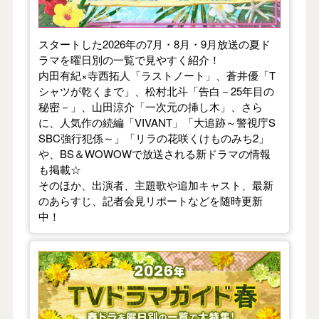
スタートした2026年の7月・8月・9月放送の夏ド
ラマを曜日別の一覧で見やすく紹介！
内田有紀×寺西拓人「ラストノート」、蒼井優「T
シャツが乾くまで」、松村北斗「告白－25年目の
秘密－」、山田涼介「一次元の挿し木」、さら
に、人気作の続編「VIVANT」「大追跡～警視庁S
SBC強行犯係～」「リラの花咲くけものみち2」
や、BS＆WOWOWで放送される新ドラマの情報
も掲載☆
そのほか、出演者、主題歌や追加キャスト、最新
のあらすじ、記者会見リポートなどを随時更新
中！
【2026年春】TVドラマガイド