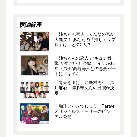
関連記事
「姉ちゃん恋人」みんなの恋が
大進展！ あなたの「推しカップ
ル」は、どの2人？
「姉ちゃんの恋人」“キュン爆
弾”がすごい！ 奈緒、“イケかわ
年下男子”髙橋海人との恋愛パー
トにドキドキ
「青天を衝け」に磯村勇斗、深
川麻衣、博多華丸らの出演が決
定
「珈琲いかがでしょう」Paravi
オリジナルストーリーのビジュ
アル公開