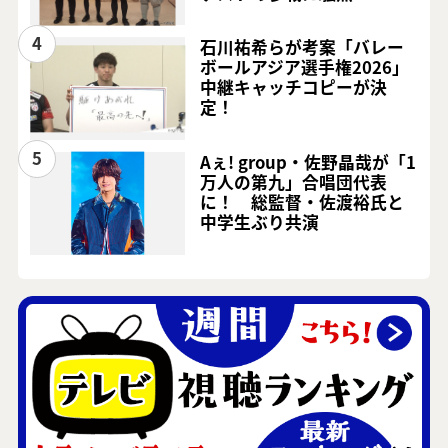
4
石川祐希らが考案「バレー
ボールアジア選手権2026」
中継キャッチコピーが決
定！
5
Aぇ! group・佐野晶哉が「1
万人の第九」合唱団代表
に！ 総監督・佐渡裕氏と
中学生ぶり共演