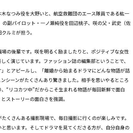
木なつみ役を大野いと、航空救難団のエース隊員である紘一
J）の副パイロット・一ノ瀬純役を田辺桃子、咲の父・武史（佐
田クルミが担う。
場の後輩です。咲を明るく励ましたりと、ポジティブな女性
楽しく演じています。ファッション誌の編集部ということで、
す」とアピールし、「離婚から始まるドラマにどんな物語が詰
ュンシーンがたくさんあり驚きました。相手を思いやるところ
、“リコカツ中”だからこそ生まれる物語が毎回新鮮で面白
」とストーリーの面白さを強調。
たくさんある撮影現場で、毎日撮影に行くのが楽しみです。
いと思います。そしてドラマを見てくださる方が、自分自身の