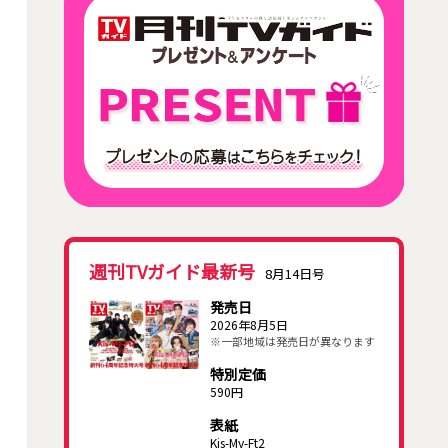
週刊TVガイド最新号
8月14日号
発売日
2026年8月5日
※一部地域は発売日が異なります
特別定価
590円
表紙
Kis-My-Ft2