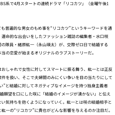
S系で4月スタートの連続ドラマ「リコカツ」（金曜午後1
も普遍的な男女のもめ事を“リコカツ”というキーワードを通
。運命的な出会いをしたファッション雑誌の編集者・水口咲
団の隊員・緒原紘一（永山瑛太）が、交際ゼロ日で結婚する
本当の恋愛が始まるオリジナルのラブストーリーだ。
おしゃれで女性に対してスマートに振る舞う、紘一とは正反
案件を扱い、そこで夫婦間のみにくい争いを目の当たりにして
い”と結婚に対してネガティブなイメージを持つ独身主義者
結婚願望を口にした咲に「結婚のイメージが湧かない」と伝え
ない気持ちを抱くようになっていく。紘一とは咲の結婚相手と
紘一の“リコカツ”に貴也がどんな影響を与えるのか注目だ。