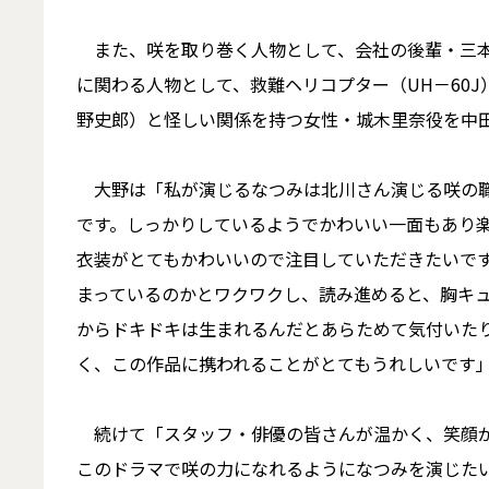
また、咲を取り巻く人物として、会社の後輩・三本
に関わる人物として、救難ヘリコプター（UH－60
野史郎）と怪しい関係を持つ女性・城木里奈役を中
大野は「私が演じるなつみは北川さん演じる咲の職
です。しっかりしているようでかわいい一面もあり
衣装がとてもかわいいので注目していただきたいで
まっているのかとワクワクし、読み進めると、胸キ
からドキドキは生まれるんだとあらためて気付いたり
く、この作品に携われることがとてもうれしいです
続けて「スタッフ・俳優の皆さんが温かく、笑顔が
このドラマで咲の力になれるようになつみを演じた