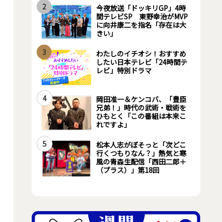
2
今夜放送「ドッキリGP」4時
間テレビSP 東野幸治がMVP
に向井康二を指名「存在は大
きい」
3
わたしのイチオシ！おすすめ
したい日本テレビ「24時間テ
レビ」特別ドラマ
4
岡田准一＆ケンコバ、「豊臣
兄弟！」時代の武術・戦術を
ひもとく「この番組は本来こ
れですよ」
5
松本人志がぼそっと「次どこ
行くつもりなん？」熱気と寒
風の青森生配信「西田二郎＋
（プラス）」第18回