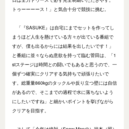
トゥーーーース！」と気合十分で競技に挑む。
「『SASUKE』は自宅にまでセットを作ってし
まうほど人生を懸けている方々が出ている番組で
すが、僕も出るからには結果を出したいです！」
と番組に並々ならぬ意欲を持って臨む菅田は、「1
stステージは時間との闘いでもあると思うので、一
個ずつ確実にクリアする気持ちで頑張りたいで
す。総重量860kgのタックルや反り立つ壁には自信
があるので、そこまでの過程で水に落ちないよう
にしたいですね」と細かいポイントを挙げながら
クリアを目指す。
そして「今年は絶対（Snow Manの）岩本（照）