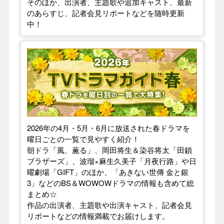
そのほか、出演者、主題歌や追加キャスト、最新
のあらすじ、記者会見リポートなどを随時更新
中！
【2026年春】TVドラマガイド
2026年の4月・5月・6月に放送された春ドラマを
曜日ごとの一覧で見やすく紹介！
朝ドラ「風、薫る」、岡田将生＆染谷将太「田鎖
ブラザーズ」、波瑠×麻生久美子「月夜行路」や日
曜劇場「GIFT」のほか、「あきない世傳 金と銀
3」などのBS＆WOWOWドラマの情報も含めて総
まとめ☆
作品の出演者、主題歌や出演キャスト、記者会見
リポートなどの情報満載でお届けします。