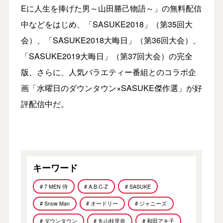
Eに人生を捧げた男～山田勝己物語～」の無料配信
中などをはじめ、「SASUKE2018」（第35回大
会）、「SASUKE2018大晦日」（第36回大会）、
「SASUKE2019大晦日」（第37回大会）の完全
版、さらに、人気バラエティー番組とのコラボ企
画「水曜日のダウンタウン×SASUKE傑作選」が好
評配信中だ。
キーワード
# 7 MEN 侍
# A.B.C-Z
# SASUKE
# Snow Man
# オードリー
# ジャニーズ
# ダウンタウン
# 丸山桂里奈
# 和田アキ子