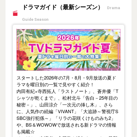
ドラマガイド（最新シーズン）
Drama
Guide Season
【2026年夏】TVドラマガイド
スタートした2026年の7月・8月・9月放送の夏ド
ラマを曜日別の一覧で見やすく紹介！
内田有紀×寺西拓人「ラストノート」、蒼井優「T
シャツが乾くまで」、松村北斗「告白－25年目の
秘密－」、山田涼介「一次元の挿し木」、さら
に、人気作の続編「VIVANT」「大追跡～警視庁S
SBC強行犯係～」「リラの花咲くけものみち2」
や、BS＆WOWOWで放送される新ドラマの情報
も掲載☆