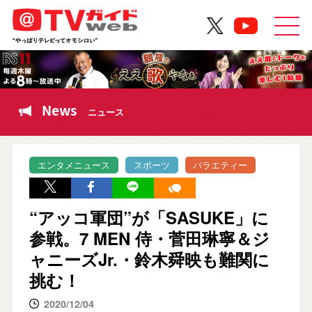
News
ニュース
エンタメニュース
スポーツ
バラエティー
“アッコ軍団”が「SASUKE」に
参戦。7 MEN 侍・菅田琳寧＆ジ
ャニーズJr.・鈴木舜映も難関に
挑む！
2020/12/04