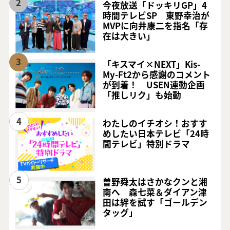
2
今夜放送「ドッキリGP」4
時間テレビSP 東野幸治が
MVPに向井康二を指名「存
在は大きい」
3
「キスマイ×NEXT」Kis-
My-Ft2から感謝のコメント
が到着！ USEN連動企画
「推しリク」も始動
4
わたしのイチオシ！おすす
めしたい日本テレビ「24時
間テレビ」特別ドラマ
5
曽野舜太はさかなクンと湘
南へ 森七菜＆ダイアン津
田は絆を試す「ゴールデン
タッグ」