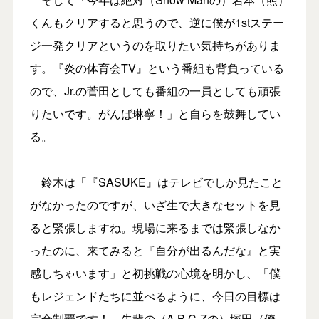
くんもクリアすると思うので、逆に僕が1stステー
ジ一発クリアというのを取りたい気持ちがありま
す。『炎の体育会TV』という番組も背負っている
ので、Jr.の菅田としても番組の一員としても頑張
りたいです。がんば琳寧！」と自らを鼓舞してい
る。
鈴木は「『SASUKE』はテレビでしか見たこと
がなかったのですが、いざ生で大きなセットを見
ると緊張しますね。現場に来るまでは緊張しなか
ったのに、来てみると『自分が出るんだな』と実
感しちゃいます」と初挑戦の心境を明かし、「僕
もレジェンドたちに並べるように、今日の目標は
完全制覇です！ 先輩の（A.B.C-Zの）塚田（僚