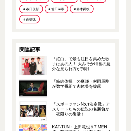
# 春日俊彰
# 菅田琳寧
# 鈴木舜映
# 髙橋颯
関連記事
「紅白」で最も注目を集めた歌
手はあの人！ 大みそか特番の意
外な見られ方が判明
「筋肉体操」の庭師・村雨辰剛
が数学番組で肉体美を披露
「スポーツマンNo.1決定戦」ア
スリートたちの伝説の名勝負が
一夜限りの復活！
KAT-TUN・上田竜也＆7 MEN