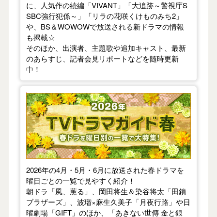
に、人気作の続編「VIVANT」「大追跡～警視庁S
SBC強行犯係～」「リラの花咲くけものみち2」
や、BS＆WOWOWで放送される新ドラマの情報
も掲載☆
そのほか、出演者、主題歌や追加キャスト、最新
のあらすじ、記者会見リポートなどを随時更新
中！
【2026年春】TVドラマガイド
2026年の4月・5月・6月に放送された春ドラマを
曜日ごとの一覧で見やすく紹介！
朝ドラ「風、薫る」、岡田将生＆染谷将太「田鎖
ブラザーズ」、波瑠×麻生久美子「月夜行路」や日
曜劇場「GIFT」のほか、「あきない世傳 金と銀