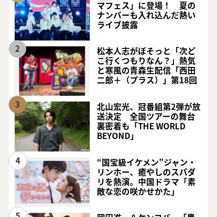
マフェス」に登場！ 夏の
ナンバーも入れ込んだ熱い
ライブ披露
2
松本人志がぼそっと「次ど
こ行くつもりなん？」熱気
と寒風の青森生配信「西田
二郎＋（プラス）」第18回
3
北山宏光、冠番組第2弾が放
送決定 全国ツアーの舞台
裏密着も「THE WORLD
BEYOND」
4
“国宝級イケメン”ジャン・
リンホー、癒やしのスパダ
リを熱演。中国ドラマ「素
敵な恋の咲かせかた」
5