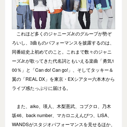
これほど多くのジャニーズJr.のグループが勢ぞ
ろいし、3曲ものパフォーマンスを披露するのは、
同番組史上初めてのこと。これまで数々のジャニ
ーズJr.が歌ってきた代名詞ともいえる楽曲「勇気1
00％」と「Can do! Can go!」、そしてタッキー＆
翼の「REAL DX」を東京・EXシアター六本木から
ライブ感たっぷりに届ける。
また、aiko、瑛人、木梨憲武、コブクロ、乃木
坂46、back number、マカロニえんぴつ、LiSA、
WANDSがスタジオパフォーマンスを見せるほか、