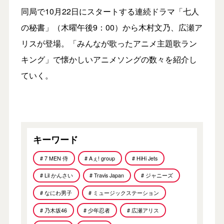
同局で10月22日にスタートする連続ドラマ「七人
の秘書」（木曜午後9：00）から木村文乃、広瀬ア
リスが登場。「みんなが歌ったアニメ主題歌ラン
キング」で懐かしいアニメソングの数々を紹介し
ていく。
キーワード
# 7 MEN 侍
# Aぇ! group
# HiHi Jets
# Lil かんさい
# Travis Japan
# ジャニーズ
# なにわ男子
# ミュージックステーション
# 乃木坂46
# 少年忍者
# 広瀬アリス