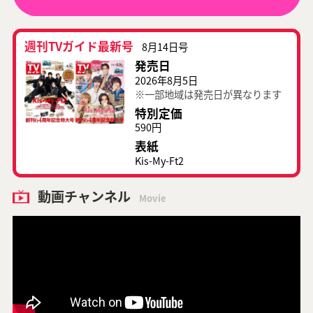
週刊TVガイド最新号
8月14日号
発売日
2026年8月5日
※一部地域は発売日が異なります
特別定価
590円
表紙
Kis-My-Ft2
動画チャンネル
Movie