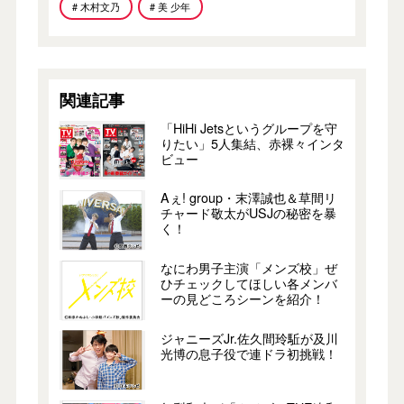
# 木村文乃
# 美 少年
関連記事
「HiHi Jetsというグループを守
りたい」5人集結、赤裸々インタ
ビュー
Aぇ! group・末澤誠也＆草間リ
チャード敬太がUSJの秘密を暴
く！
なにわ男子主演「メンズ校」ぜ
ひチェックしてほしい各メンバ
ーの見どころシーンを紹介！
ジャニーズJr.佐久間玲駈が及川
光博の息子役で連ドラ初挑戦！