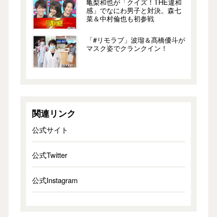
亀梨和也が「クイズ！THE違和
感」でなにわ男子と対決。森七
菜＆中村倫也も初参戦
「#リモラブ」波瑠＆髙橋優斗が
マスク姿でクランクイン！
関連リンク
公式サイト
公式Twitter
公式Instagram