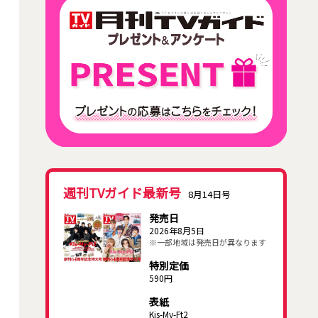
週刊TVガイド最新号
8月14日号
発売日
2026年8月5日
※一部地域は発売日が異なります
特別定価
590円
表紙
Kis-My-Ft2