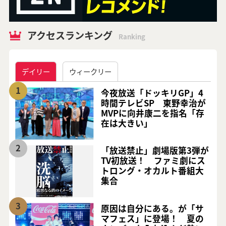
アクセスランキング
Ranking
デイリー
ウィークリー
1
今夜放送「ドッキリGP」4
時間テレビSP 東野幸治が
MVPに向井康二を指名「存
在は大きい」
2
「放送禁止」劇場版第3弾が
TV初放送！ ファミ劇にス
トロング・オカルト番組大
集合
3
原因は自分にある。が「サ
マフェス」に登場！ 夏の