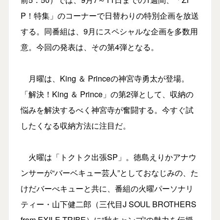
P！特集」のコーナーで日替わりの特別企画を放送
する。同番組は、9月にスペシャルな企画を多数用
意。今回の発表は、その第4弾となる。
月曜は、King ＆ Princeの神宮寺勇太が登場。
「解決！King ＆ Prince」の第2弾として、収納の
悩みを解決するべく神宮寺が奮闘する。今すぐ試
したくなる収納方法に注目だ。
火曜は「トクトク出張SP」。徳島えりかアナウ
ンサーが“バーベキュー芸人”としておなじみの、た
けだバーべキューと共に、番組の火曜パーソナリ
ティー・山下健二郎（三代目J SOUL BROTHERS
from EXILE TRIBE）に“秋キャンプ”の魅力を伝授