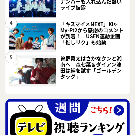
ナンバーも入れ込んだ熱い
ライブ披露
4
「キスマイ×NEXT」Kis-
My-Ft2から感謝のコメント
が到着！ USEN連動企画
「推しリク」も始動
5
曽野舜太はさかなクンと湘
南へ 森七菜＆ダイアン津
田は絆を試す「ゴールデン
タッグ」