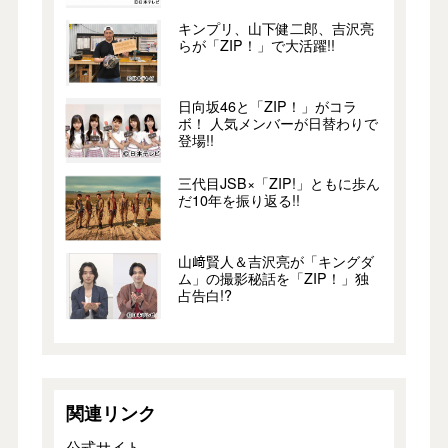
キンプリ、山下健二郎、吉沢亮
らが「ZIP！」で大活躍!!
日向坂46と「ZIP！」がコラ
ボ！ 人気メンバーが日替わりで
登場!!
三代目JSB×「ZIP!」ともに歩ん
だ10年を振り返る!!
山﨑賢人＆吉沢亮が「キングダ
ム」の撮影秘話を「ZIP！」独
占告白!?
関連リンク
公式サイト