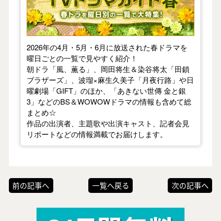
2026年の4月・5月・6月に放送された春ドラマを
曜日ごとの一覧で見やすく紹介！
朝ドラ「風、薫る」、岡田将生＆染谷将太「田鎖
ブラザーズ」、波瑠×麻生久美子「月夜行路」や日
曜劇場「GIFT」のほか、「あきない世傳 金と銀
3」などのBS＆WOWOWドラマの情報も含めて総
まとめ☆
作品の出演者、主題歌や出演キャスト、記者会見
リポートなどの情報満載でお届けします。
前の記事へ
一覧へ戻る
次の記事へ