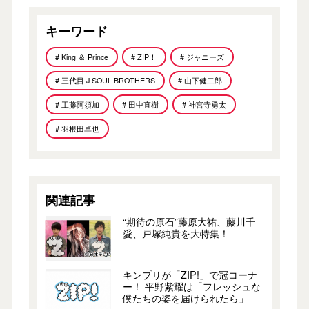
キーワード
# King ＆ Prince
# ZIP！
# ジャニーズ
# 三代目 J SOUL BROTHERS
# 山下健二郎
# 工藤阿須加
# 田中直樹
# 神宮寺勇太
# 羽根田卓也
関連記事
“期待の原石”藤原大祐、藤川千
愛、戸塚純貴を大特集！
キンプリが「ZIP!」で冠コーナ
ー！ 平野紫耀は「フレッシュな
僕たちの姿を届けられたら」