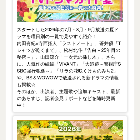
スタートした2026年の7月・8月・9月放送の夏ド
ラマを曜日別の一覧で見やすく紹介！
内田有紀×寺西拓人「ラストノート」、蒼井優「T
シャツが乾くまで」、松村北斗「告白－25年目の
秘密－」、山田涼介「一次元の挿し木」、さら
に、人気作の続編「VIVANT」「大追跡～警視庁S
SBC強行犯係～」「リラの花咲くけものみち2」
や、BS＆WOWOWで放送される新ドラマの情報
も掲載☆
そのほか、出演者、主題歌や追加キャスト、最新
のあらすじ、記者会見リポートなどを随時更新
中！
【2026年春】TVドラマガイド